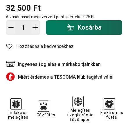
32 500 Ft
A vásárlással megszerzett pontok értéke:
975 Ft
Kosárba - mennyiség
Kosárba
Hozzáadás a kedvencekhez
Ingyenes foglalás a márkaboltjainkban
Miért érdemes a TESCOMA klub tagjává válni
Melegítés
Indukciós
Elektromos
Gázfűtés
üvegkerámia
melegítés
fűtés
főzőlapon