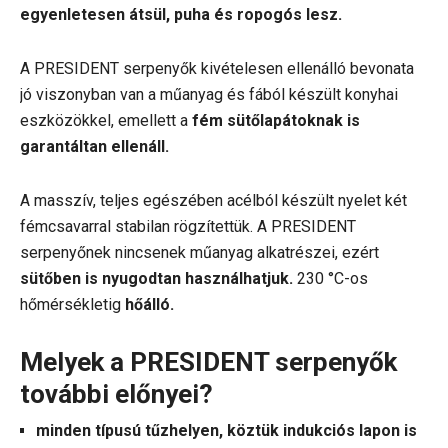
egyenletesen átsül, puha és ropogós lesz.
A PRESIDENT serpenyők kivételesen ellenálló bevonata
jó viszonyban van a műanyag és fából készült konyhai
eszközökkel, emellett a
fém sütőlapátoknak is
garantáltan ellenáll.
A masszív, teljes egészében acélból készült nyelet két
fémcsavarral stabilan rögzítettük. A PRESIDENT
serpenyőnek nincsenek műanyag alkatrészei, ezért
sütőben is nyugodtan használhatjuk.
230 °C-os
hőmérsékletig
hőálló.
Melyek a PRESIDENT serpenyők
további előnyei?
minden típusú tűzhelyen, köztük indukciós lapon is