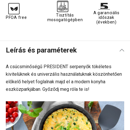
A garanciális
Tisztítás
PFOA free
időszak
mosogatógépben
(években)
Leírás és paraméterek
A csúcsminőségű PRESIDENT serpenyők tökéletes
kivitelüknek és univerzális használatuknak köszönhetően
előkelő helyet foglalnak majd el a modern konyha
eszközparkjában. Győződj meg róla te is!