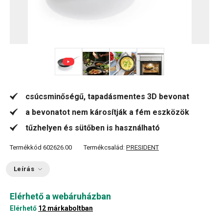
+ 5
csúcsminőségű, tapadásmentes 3D bevonat
a bevonatot nem károsítják a fém eszközök
tűzhelyen és sütőben is használható
Termékkód
602626.00
Termékcsalád:
PRESIDENT
Leírás
Elérhető a webáruházban
Elérhető
12 márkaboltban