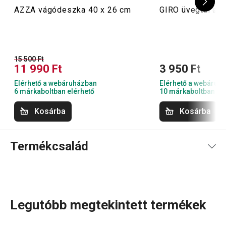
AZZA vágódeszka 40 x 26 cm
GIRO üvegtál ø 
15 500 Ft
11 990 Ft
3 950 Ft
Elérhető a webáruházban
Elérhető a webáruh
6 márkaboltban elérhető
10 márkaboltban el
Kosárba
Kosárba
Termékcsalád
Legutóbb megtekintett termékek