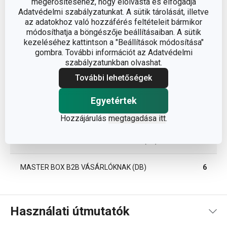
megerősítéséhez, hogy elolvasta és elfogadja
Adatvédelmi szabályzatunkat. A sütik tárolását, illetve
az adatokhoz való hozzáférés feltételeit bármikor
Csomag
módosíthatja a böngészője beállításaiban. A sütik
kezeléséhez kattintson a "Beállítások módosítása"
gombra. További információt az Adatvédelmi
SZÉLESSÉG (CM)
14.000
szabályzatunkban olvashat.
További lehetőségek
MAGASSÁG (CM)
22.500
Egyetértek
HOSSZÚSÁG (CM)
16.000
Hozzájárulás
megtagadása itt
.
SÚLYA, BELEÉRTVE A CSOMAGOLÁST (KG)
1.100
MASTER BOX B2B VÁSÁRLÓKNAK (DB)
6
Használati útmutatók