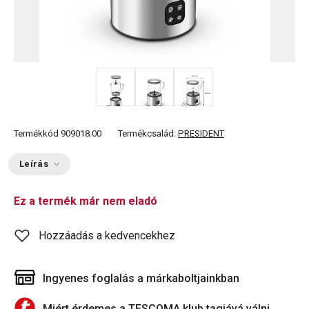
Termékkód
909018.00
Termékcsalád:
PRESIDENT
Leírás
Ez a termék már nem eladó
Hozzáadás a kedvencekhez
Ingyenes foglalás a márkaboltjainkban
Miért érdemes a TESCOMA klub tagjává válni