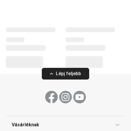
csúcsminőségű kidolgozás jellemez. Ide tartoznak
például az időtálló
rozsdamentes acél edények
. A
legmagasabb minőséget képviselő termékcsaládunk
nemcsak prémium konyhai eszközöket és edényeket
kínál, hanem modern elektromos készülékeket is, például
konyhai robotgépet, turmixgépet, levesfőzőt vagy elegáns
karos kávéfőzőt is. A nagyszerű minőségen túl a
PRESIDENT család tagjai lehetővé teszik, hogy konyhai
eszközeid egységes formaterve révén még
tökéletesebbé varázsold a konyhád.
Lépj feljebb
Háztartási gépek
Konyhai eszközök
Vásárléknak