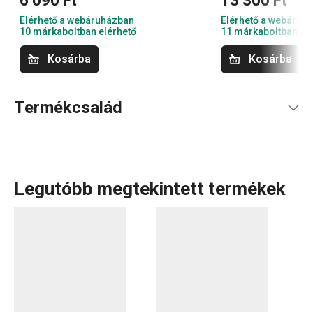
6 090 Ft
13 300 Ft
Elérhető a webáruházban
Elérhető a webáruh
10 márkaboltban elérhető
11 márkaboltban el
Kosárba
Kosárba
Termékcsalád
Legutóbb megtekintett termékek
Konyhai eszközök
, kiváló minőségű
rozsdamentes acél
edények
vagy
prémium konyhai készülékek
, amelyek
hosszú-hosszú ideig veled maradnak? Ismerd meg a
PRESIDENT termékcsaládot, amelyet a tökéletes
ergonómia, a kiváló minőségű anyagok és a