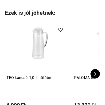
Használati útmutató és biztonsági információk
Ezek is jól jöhetnek:
TEO kancsó 1,0 l, hűtőbe
PALOMA kávéfőz