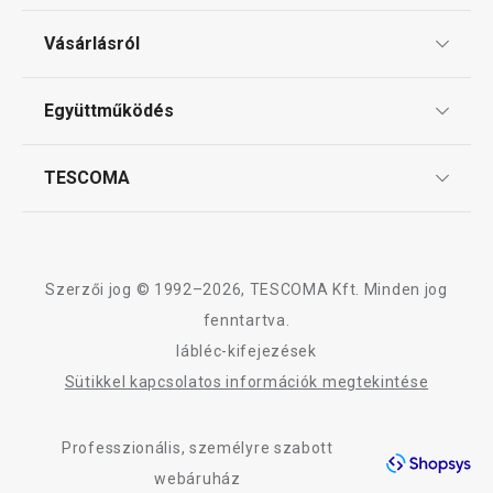
Italok
Ajándékutalványok
Vásárlásról
Tescoma klub
Főzés
ÁSZF
Együttműködés
Gyakori kérdések
Szállítási díjak és fizetési módok
Sütés
Affiliate program
TESCOMA
Reklamáció és termékvisszaküldés
Karrier
Szeletelés
TESCOMA garancia és szerviz
Rólunk
Design
Tálalás
Szerzői jog © 1992–2026, TESCOMA Kft. Minden jog
Minőség
fenntartva.
lábléc-kifejezések
Kültéri tevékenységek
Blog
Sütikkel kapcsolatos információk megtekintése
Kapcsolat
Háztartás
Professzionális, személyre szabott
Adatkezelési Tájékoztató
webáruház