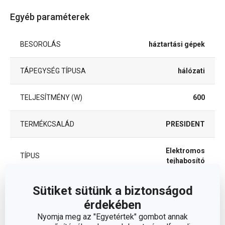
Egyéb paraméterek
BESOROLÁS
háztartási gépek
TÁPEGYSÉG TÍPUSA
hálózati
TELJESÍTMÉNY (W)
600
TERMÉKCSALÁD
PRESIDENT
Elektromos
TÍPUS
tejhabosító
EAN
8592973128659
Sütiket sütünk a biztonságod
érdekében
A GARANCIÁLIS IDŐSZAK
Nyomja meg az "Egyetértek" gombot annak
2
(ÉVEKBEN)