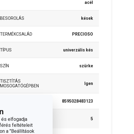
acél
BESOROLÁS
kések
TERMÉKCSALÁD
PRECIOSO
TÍPUS
univerzális kés
SZÍN
szürke
TISZTÍTÁS
Igen
MOSOGATÓGÉPBEN
EAN
8595028483123
n
A GARANCIÁLIS
 és elfogadja
5
IDŐSZAK (ÉVEKBEN)
érés feltételeit
on a "Beállítások