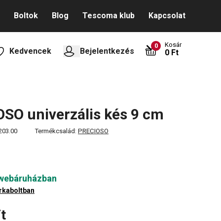
Boltok
Blog
Tescoma klub
Kapcsolat
Kosár
0
Kedvencek
Bejelentkezés
0 Ft
SO univerzális kés 9 cm
203.00
Termékcsalád:
PRECIOSO
 webáruházban
rkaboltban
t