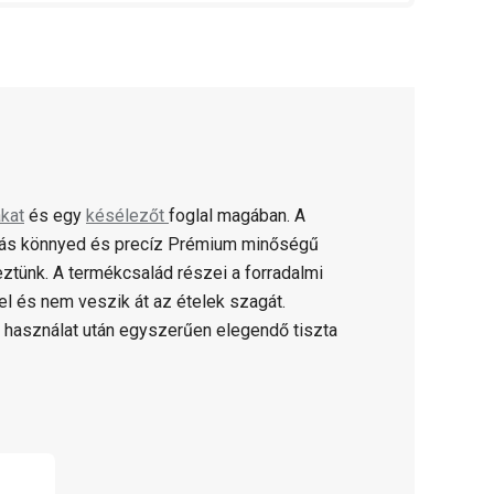
kat
és egy
késélezőt
foglal magában. A
ágás könnyed és precíz Prémium minőségű
ztünk. A termékcsalád részei a forradalmi
 és nem veszik át az ételek szagát.
és használat után egyszerűen elegendő tiszta