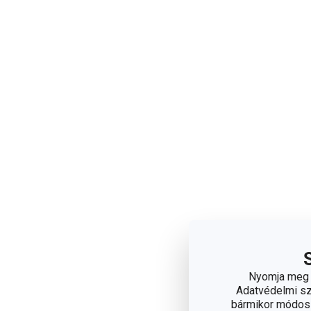
Nyomja meg a
Adatvédelmi sza
bármikor módosít