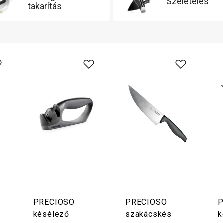
Szeletelés
takarítás
PRECIOSO
PRECIOSO
P
késélező
szakácskés
k