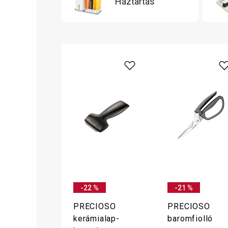
Háztartás
-22 %
-21 %
PRECIOSO
PRECIOSO
kerámialap-
baromfiolló