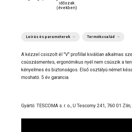
időszak
(években)
Leírás és paraméterek
Termékcsalád
A kézzel csiszolt él "V" profillal kiválóan alkalmas s
csúszásmentes, ergonómikus nyél nem csúszik a ten
kényelmes és biztonságos. Első osztályú német késa
mosható. 5 év garancia.
Gyártó: TESCOMA s. r. o., U Tescomy 241, 760 01 Zlín