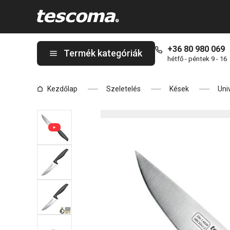
A PRECIOSO univerzális kés 9 cm oldalon tartózkodik
+36 80 980 069
Termék kategóriák
hétfő - péntek 9 - 16
Kezdőlap
Szeletelés
Kések
Uni