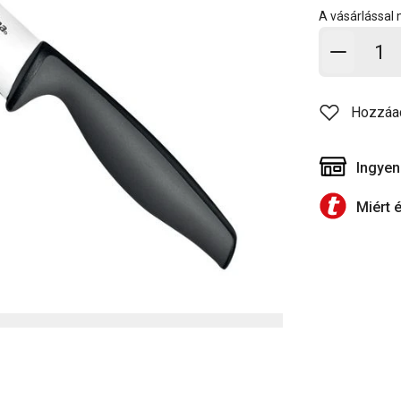
A vásárlással
Kosárb
Hozzáa
Ingyen
Miért 