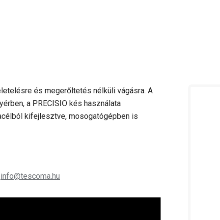
zeletelésre és megerőltetés nélküli vágásra. A
yérben, a PRECISIO kés használata
célból kifejlesztve, mosogatógépben is
;
info@tescoma.hu