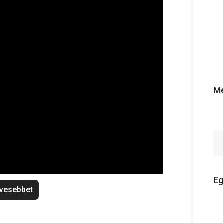
Mé
Eg
vesebbet