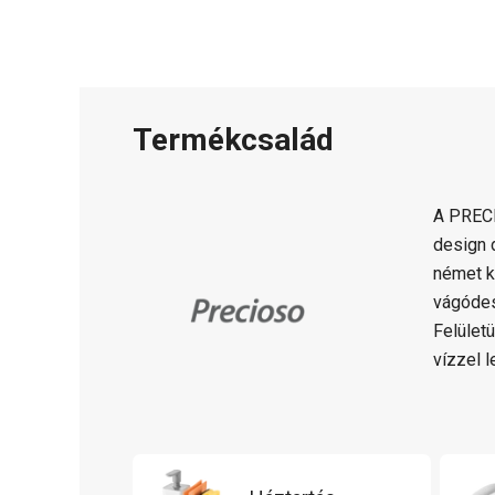
Termékcsalád
A PREC
design 
német k
vágódes
Felület
vízzel l