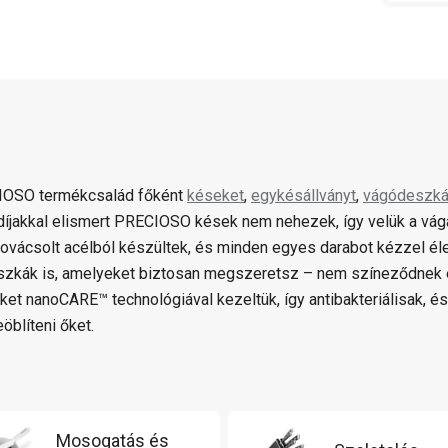
IOSO termékcsalád főként
késeket
,
egykésállványt
,
vágódeszká
díjakkal elismert PRECIOSO kések nem nehezek, így velük a v
ovácsolt acélból készültek, és minden egyes darabot kézzel éle
zkák is, amelyeket biztosan megszeretsz – nem színeződnek el
üket nanoCARE™ technológiával kezeltük, így antibakteriálisak, 
eöblíteni őket.
Mosogatás és