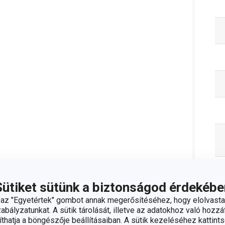
Sütiket sütünk a biztonságod érdekébe
z "Egyetértek" gombot annak megerősítéséhez, hogy elolvasta
bályzatunkat. A sütik tárolását, illetve az adatokhoz való hozzáf
hatja a böngészője beállításaiban. A sütik kezeléséhez kattints