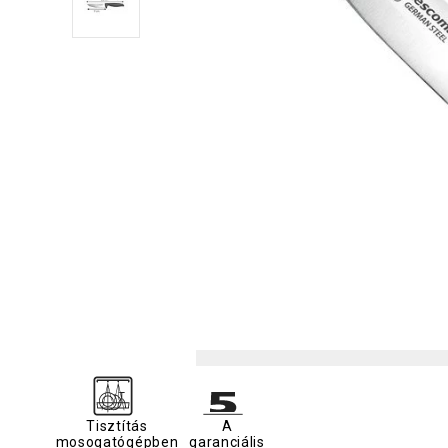
Tisztítás
A
mosogatógépben
garanciális