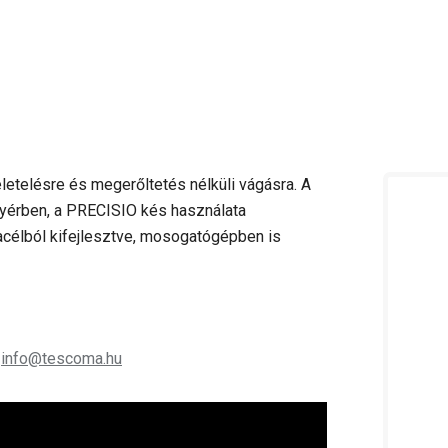
zeletelésre és megerőltetés nélküli vágásra. A
yérben, a PRECISIO kés használata
célból kifejlesztve, mosogatógépben is
;
info@tescoma.hu