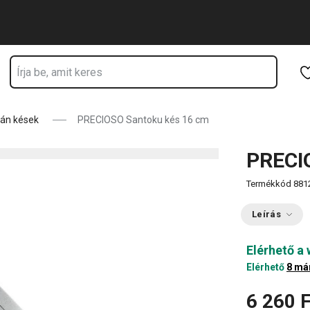
Ugrás a fő tartalomhoz
Ugrás a navigációhoz
Ugrás a kereséshez
án kések
PRECIOSO Santoku kés 16 cm
PRECI
Termékkód
881
Leírás
Elérhető a
Elérhető
8 má
6 260 F