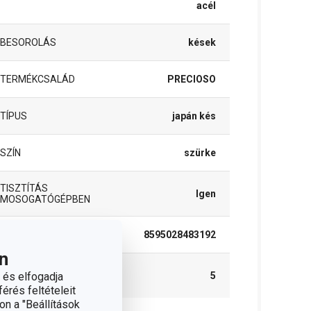
acél
BESOROLÁS
kések
TERMÉKCSALÁD
PRECIOSO
TÍPUS
japán kés
SZÍN
szürke
TISZTÍTÁS
Igen
MOSOGATÓGÉPBEN
EAN
8595028483192
n
A GARANCIÁLIS
 és elfogadja
5
IDŐSZAK (ÉVEKBEN)
érés feltételeit
on a "Beállítások