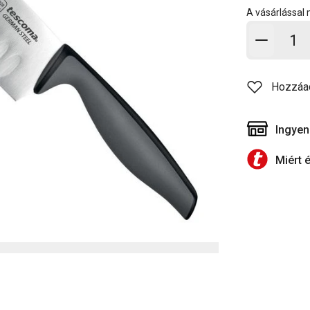
A vásárlással
Kosárb
Hozzáa
Ingyen
Miért 