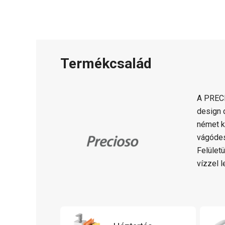
Termékcsalád
A PREC
design 
német k
vágódes
Felület
vízzel l