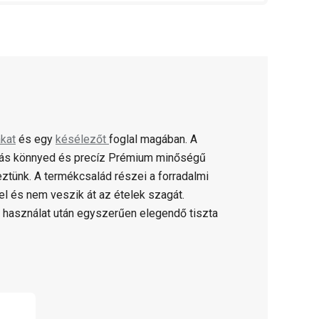
kat
és egy
késélezőt
foglal magában. A
ágás könnyed és precíz Prémium minőségű
ztünk. A termékcsalád részei a forradalmi
 és nem veszik át az ételek szagát.
és használat után egyszerűen elegendő tiszta