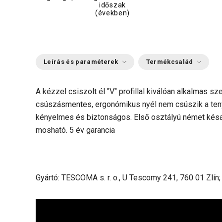
időszak
(években)
Leírás és paraméterek
Termékcsalád
A kézzel csiszolt él "V" profillal kiválóan alkalmas s
csúszásmentes, ergonómikus nyél nem csúszik a ten
kényelmes és biztonságos. Első osztályú német késa
mosható. 5 év garancia
Gyártó: TESCOMA s. r. o., U Tescomy 241, 760 01 Zlín