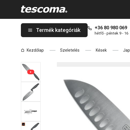
A PRECIOSO Santoku kés 16 cm oldalon tartózkodik
+36 80 980 069
Termék kategóriák
hétfő - péntek 9 - 16
Kezdőlap
Szeletelés
Kések
Jap