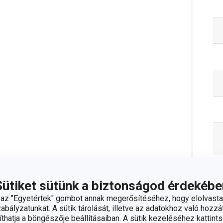
Sütiket sütünk a biztonságod érdekébe
z "Egyetértek" gombot annak megerősítéséhez, hogy elolvasta
bályzatunkat. A sütik tárolását, illetve az adatokhoz való hozzáf
hatja a böngészője beállításaiban. A sütik kezeléséhez kattints