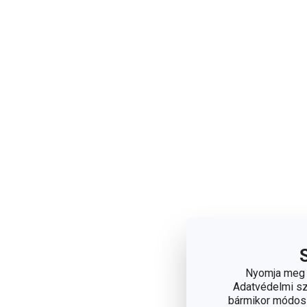
Nyomja meg a
Adatvédelmi sza
bármikor módosít