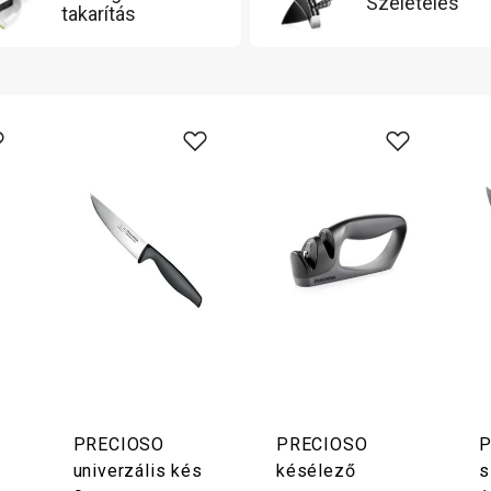
Szeletelés
takarítás
PRECIOSO
PRECIOSO
P
univerzális kés
késélező
s