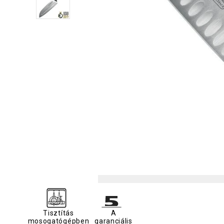
Tisztítás
A
mosogatógépben
garanciális