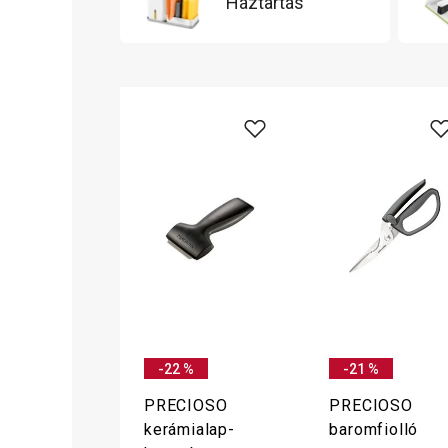
Háztartás
-22 %
-21 %
PRECIOSO
PRECIOSO
kerámialap-
baromfiolló