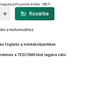
 megszerzett pontok értéke:
188 Ft
a - mennyiség
Kosárba
dás a kedvencekhez
es foglalás a márkaboltjainkban
érdemes a TESCOMA klub tagjává válni