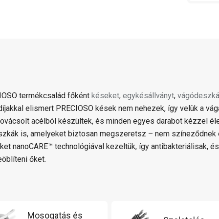
IOSO termékcsalád főként
késeket
,
egykésállványt
,
vágódeszká
díjakkal elismert PRECIOSO kések nem nehezek, így velük a v
ovácsolt acélból készültek, és minden egyes darabot kézzel éle
zkák is, amelyeket biztosan megszeretsz – nem színeződnek el
üket nanoCARE™ technológiával kezeltük, így antibakteriálisak, 
eöblíteni őket.
Mosogatás és