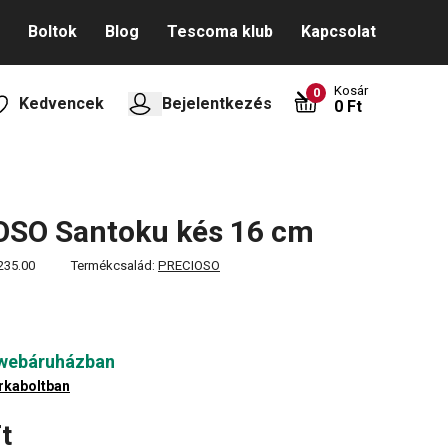
Boltok
Blog
Tescoma klub
Kapcsolat
Kosár
0
Kedvencek
Bejelentkezés
0 Ft
OSO Santoku kés 16 cm
235.00
Termékcsalád:
PRECIOSO
 webáruházban
rkaboltban
t