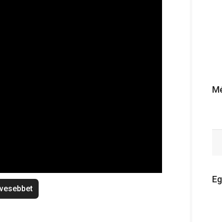
Mé
Eg
vesebbet