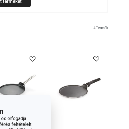
t terméket
4
Termék
n
 és elfogadja
érés feltételeit