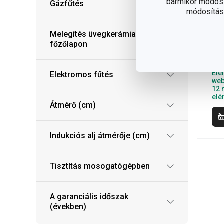
bármikor módosít
Gázfűtés
módosítása
i-
pa
Melegítés üvegkerámia
ø 
főzőlapon
21
Elé
Elektromos fűtés
web
12 
elé
Átmérő (cm)
Indukciós alj átmérője (cm)
Tisztítás mosogatógépben
A garanciális időszak
(években)