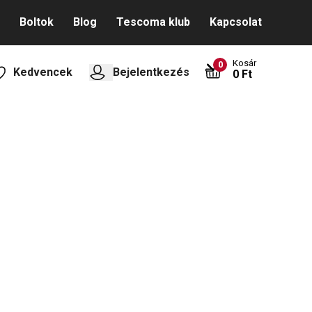
Boltok
Blog
Tescoma klub
Kapcsolat
Kosár
0
Kedvencek
Bejelentkezés
0 Ft