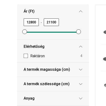
Ár (Ft)
Ezután már csak elég elkészítenie a palacsinta t
neki is láthat a sütéshez. Jó étvágyat!
-
Minimum ár szűrő beállítása
Maximum ár szűrő beállítása
Elérhetőség
Raktáron
4
A termék magassága (cm)
A termék szélessége (cm)
Anyag