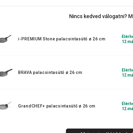
Nincs kedved válogatni? M
észtát, elővenni a fordítólapátot és már
Elérh
i-PREMIUM Stone palacsintasütő ø 26 cm
12 má
Elérh
BRAVA palacsintasütő ø 26 cm
12 má
Elérh
GrandCHEF+ palacsintasütő ø 26 cm
12 má