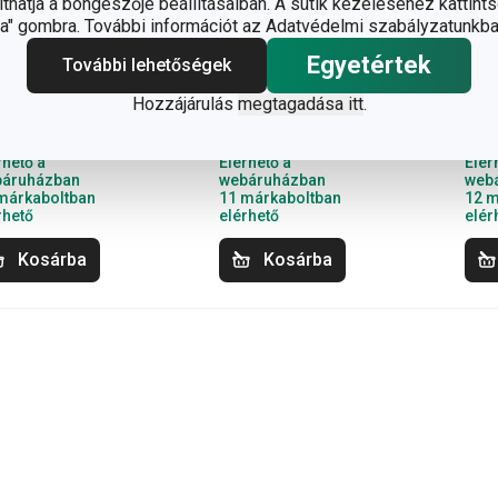
hatja a böngészője beállításaiban. A sütik kezeléséhez kattints
" gombra. További információt az Adatvédelmi szabályzatunkba
PREMIUM Stone
i-PREMIUM
Gra
Egyetértek
lacsintasütő
palacsintasütő
pal
További lehetőségek
26 cm
ø 26 cm
ø 2
Hozzájárulás
megtagadása itt
.
 100 Ft
20 600 Ft
17
rhető a
Elérhető a
Elér
áruházban
webáruházban
web
márkaboltban
11 márkaboltban
12 m
rhető
elérhető
elér
Kosárba
Kosárba