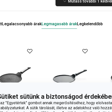
Mutass további 1 kedvel
tt
Legalacsonyabb árak
Legmagasabb árak
Legkelendőbb
Sütiket sütünk a biztonságod érdekébe
z "Egyetértek" gombot annak megerősítéséhez, hogy elolvasta
bályzatunkat. A sütik tárolását, illetve az adatokhoz való hozzáf
gyen szállítás
Ingyen szállítás