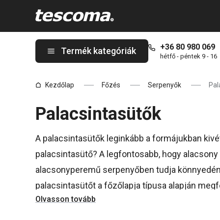
A Palacsintasütők oldalon tartózkodik
+36 80 980 069
Termék kategóriák
hétfő - péntek 9 - 16
Kezdőlap
Főzés
Serpenyők
Pal
Palacsintasütők
A palacsintasütők leginkább a formájukban kivé
palacsintasütő? A legfontosabb, hogy alacson
alacsonyperemű serpenyőben tudja könnyedén me
palacsintasütőt a főzőlapja típusa alapján meg
Olvasson tovább
kínálatában találhat sütőbe helyezhető, indukc
használható palacsintasütőket.