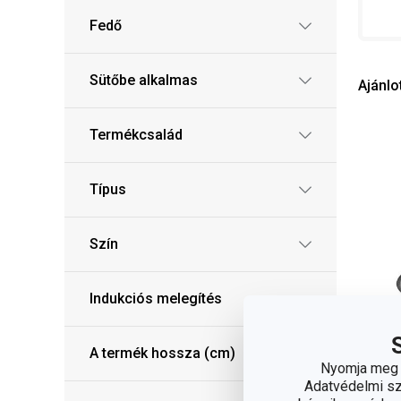
Fedő
Sütőbe alkalmas
Ajánlo
Termékcsalád
Típus
Szín
Indukciós melegítés
A termék hossza (cm)
Nyomja meg a
Adatvédelmi sza
In