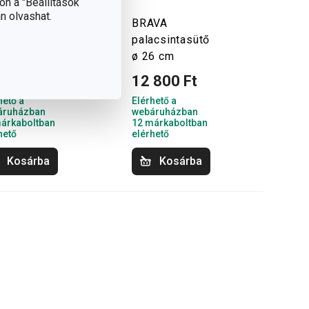
on a "Beállítások
n olvashat.
ndCHEF+
BRAVA
acsintasütő
palacsintasütő
6 cm
ø 26 cm
 100 Ft
12 800 Ft
hető a
Elérhető a
áruházban
webáruházban
árkaboltban
12 márkaboltban
hető
elérhető
Kosárba
Kosárba