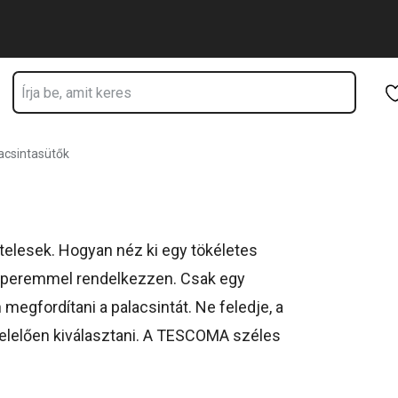
Ugrás a fő tartalomhoz
Ugrás a navigációhoz
Ugrás a kereséshez
acsintasütők
telesek. Hogyan néz ki egy tökéletes
y peremmel rendelkezzen. Csak egy
gfordítani a palacsintát. Ne feledje, a
felelően kiválasztani. A TESCOMA széles
iós, gázfűtéses és üvegkerámia főzőlapon