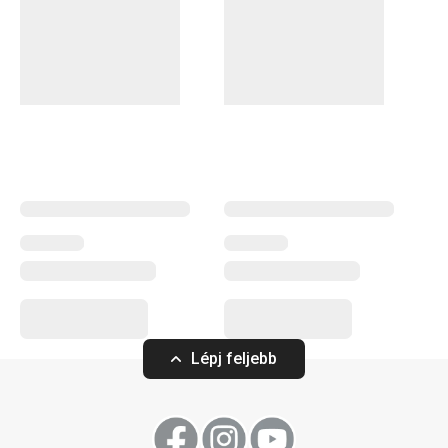
jégkockaformák
, továbbá
szódagép
és
vízszűrő kancsók
.
A myDRINK termékcsaládban mindent megtalálsz, amire
az italok tálalásához szükséged lehet. Az alkoholos és
alkoholmentes italokhoz készült poharaink időtálló
megjelenéssel és egyedi dizájnnal rendelkeznek.
Italok
Konyhai eszközök
Kültéri tevékenységek
Lépj feljebb