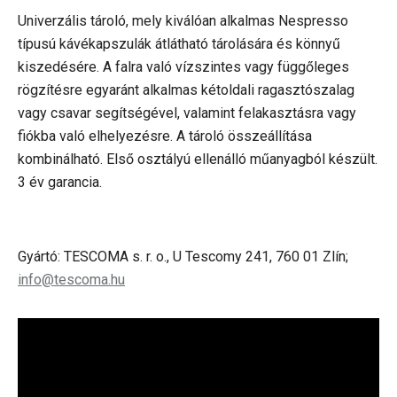
Univerzális tároló, mely kiválóan alkalmas Nespresso
típusú kávékapszulák átlátható tárolására és könnyű
kiszedésére. A falra való vízszintes vagy függőleges
rögzítésre egyaránt alkalmas kétoldali ragasztószalag
vagy csavar segítségével, valamint felakasztásra vagy
fiókba való elhelyezésre. A tároló összeállítása
kombinálható. Első osztályú ellenálló műanyagból készült.
3 év garancia.
Gyártó: TESCOMA s. r. o., U Tescomy 241, 760 01 Zlín;
info@tescoma.hu