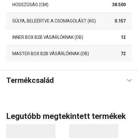
HOSSZÚSÁG (CM)
38.500
SÚLYA, BELEÉRTVE A CSOMAGOLÁST (KG)
0.157
INNER BOX B2B VÁSÁRLÓKNAK (DB)
12
MASTER BOX B2B VÁSÁRLÓKNAK (DB)
72
Termékcsalád
Legutóbb megtekintett termékek
Vizespoharak, duplafalú poharak teához és kávéhoz
,