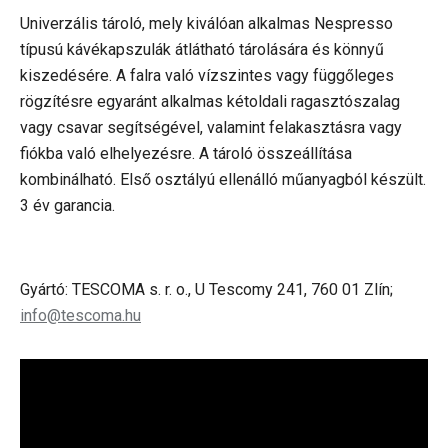
Univerzális tároló, mely kiválóan alkalmas Nespresso
típusú kávékapszulák átlátható tárolására és könnyű
kiszedésére. A falra való vízszintes vagy függőleges
rögzítésre egyaránt alkalmas kétoldali ragasztószalag
vagy csavar segítségével, valamint felakasztásra vagy
fiókba való elhelyezésre. A tároló összeállítása
kombinálható. Első osztályú ellenálló műanyagból készült.
3 év garancia.
Gyártó: TESCOMA s. r. o., U Tescomy 241, 760 01 Zlín;
info@tescoma.hu