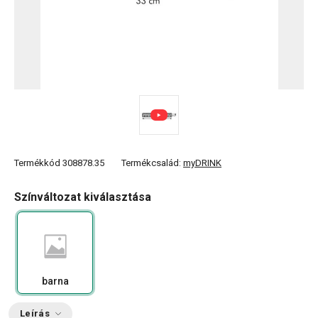
Termékkód
308878.35
Termékcsalád:
myDRINK
Színváltozat kiválasztása
barna
Leírás