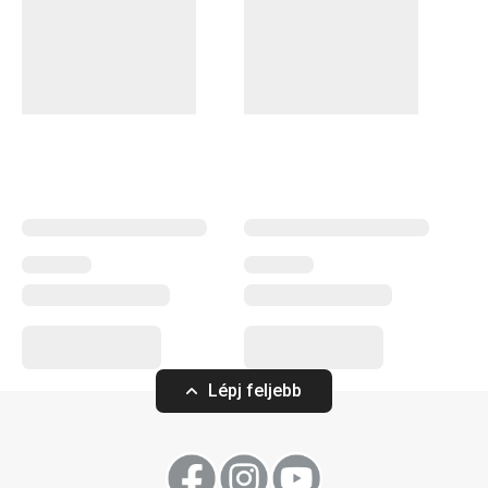
jégkockaformák
, továbbá
szódagép
és
vízszűrő kancsók
.
A myDRINK termékcsaládban mindent megtalálsz, amire
az italok tálalásához szükséged lehet. Az alkoholos és
alkoholmentes italokhoz készült poharaink időtálló
megjelenéssel és egyedi dizájnnal rendelkeznek.
Italok
Konyhai eszközök
Kültéri tevékenységek
Lépj feljebb