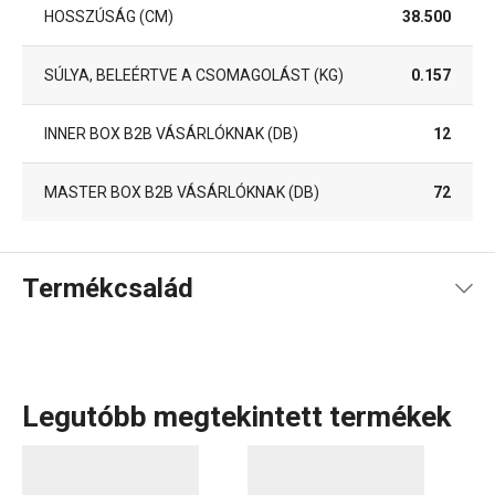
HOSSZÚSÁG (CM)
38.500
SÚLYA, BELEÉRTVE A CSOMAGOLÁST (KG)
0.157
INNER BOX B2B VÁSÁRLÓKNAK (DB)
12
MASTER BOX B2B VÁSÁRLÓKNAK (DB)
72
Termékcsalád
Legutóbb megtekintett termékek
Vizespoharak, duplafalú poharak teához és kávéhoz
,