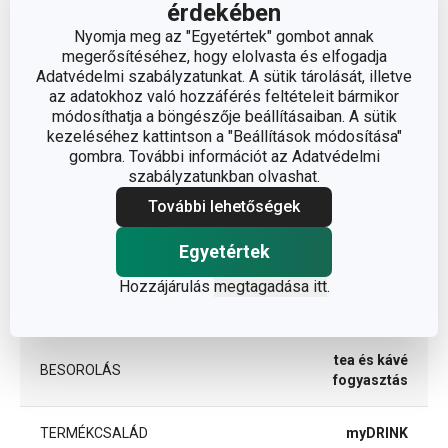
érdekében
Nyomja meg az "Egyetértek" gombot annak
megerősítéséhez, hogy elolvasta és elfogadja
Adatvédelmi szabályzatunkat. A sütik tárolását, illetve
az adatokhoz való hozzáférés feltételeit bármikor
módosíthatja a böngészője beállításaiban. A sütik
Méretek
kezeléséhez kattintson a "Beállítások módosítása"
gombra. További információt az Adatvédelmi
szabályzatunkban olvashat.
A TERMÉK HOSSZA (CM)
33
További lehetőségek
Egyetértek
Egyéb paraméterek
Hozzájárulás
megtagadása itt
.
ANYAG
műanyag
tea és kávé
BESOROLÁS
fogyasztás
TERMÉKCSALÁD
myDRINK