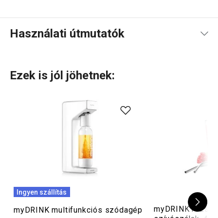
Használati útmutatók
Használati útmutató és biztonsági információk
Ezek is jól jöhetnek:
Ingyen szállítás
myDRINK rozsda
myDRINK multifunkciós szódagép