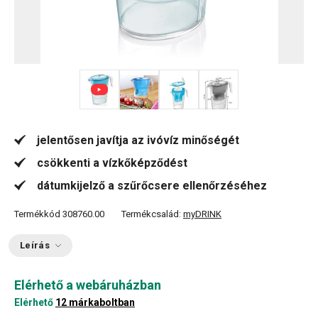
+ 1
jelentősen javítja az ivóvíz minőségét
csökkenti a vízkőképződést
dátumkijelző a szűrőcsere ellenőrzéséhez
Termékkód
308760.00
Termékcsalád:
myDRINK
Leírás
Elérhető a webáruházban
Elérhető
12 márkaboltban