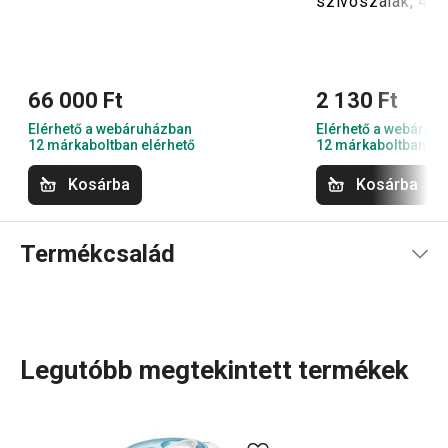
szívószálak, 4 db
66 000 Ft
2 130 Ft
Elérhető a webáruházban
Elérhető a webáruh
12 márkaboltban elérhető
12 márkaboltban el
Kosárba
Kosárba
Termékcsalád
Legutóbb megtekintett termékek
Vizespoharak, duplafalú poharak teához és kávéhoz
,