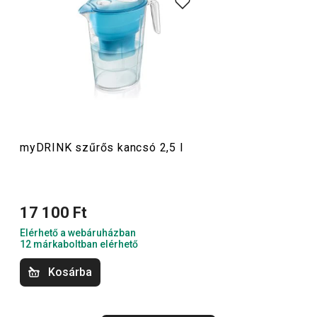
jégkockaformák
, továbbá
szódagép
és
vízszűrő kancsók
.
A myDRINK termékcsaládban mindent megtalálsz, amire
az italok tálalásához szükséged lehet. Az alkoholos és
alkoholmentes italokhoz készült poharaink időtálló
megjelenéssel és egyedi dizájnnal rendelkeznek.
Italok
myDRINK szűrős kancsó 2,5 l
Konyhai eszközök
17 100 Ft
Kültéri tevékenységek
Elérhető a webáruházban
12 márkaboltban elérhető
Kosárba