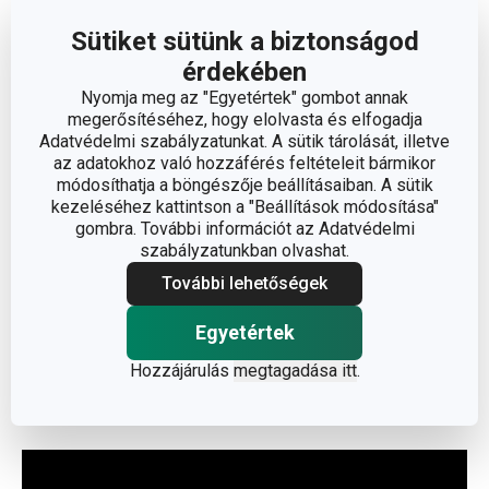
A kancsó teteje egy dátumjelzővel van ellátva, így mindig
Sütiket sütünk a biztonságod
pontosan követheted, mennyi idő van még hátra az
érdekében
aktuálisan használt szűrő élettartamából.
Nyomja meg az "Egyetértek" gombot annak
megerősítéséhez, hogy elolvasta és elfogadja
Anyaga
: egészségre ártalmatlan műanyag, a szűrő 100%-
Adatvédelmi szabályzatunkat. A sütik tárolását, illetve
az adatokhoz való hozzáférés feltételeit bármikor
ban sterilizált
módosíthatja a böngészője beállításaiban. A sütik
Tisztítás
: a kancsó és a tartály mosogatógépben
kezeléséhez kattintson a "Beállítások módosítása"
tisztítható, a fedelet és a szűrőt ne tegyük
gombra. További információt az Adatvédelmi
szabályzatunkban olvashat.
mosogatógépbe.
Garancia
: 3 év
További lehetőségek
Egyetértek
Hozzájárulás
megtagadása itt
.
Gyártó: TESCOMA s. r. o., U Tescomy 241, 760 01 Zlín;
info@tescoma.hu