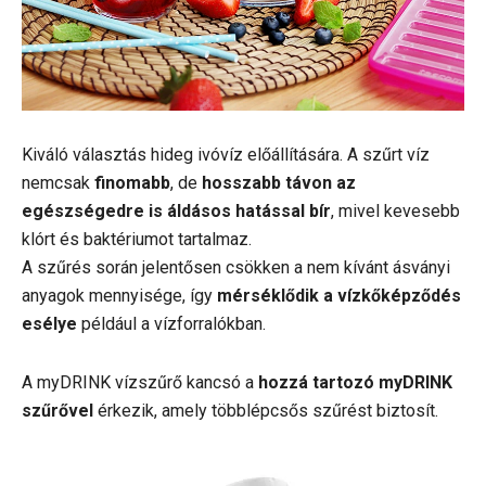
Kiváló választás hideg ivóvíz előállítására. A szűrt víz
nemcsak
finomabb
, de
hosszabb távon az
egészségedre is áldásos hatással bír
, mivel kevesebb
klórt és baktériumot tartalmaz.
A szűrés során jelentősen csökken a nem kívánt ásványi
anyagok mennyisége, így
mérséklődik a vízkőképződés
esélye
például a vízforralókban.
A myDRINK vízszűrő kancsó a
hozzá tartozó myDRINK
szűrővel
érkezik, amely többlépcsős szűrést biztosít.