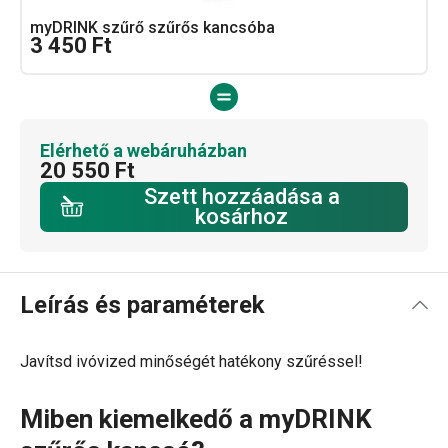
myDRINK szűrő szűrős kancsóba
3 450 Ft
Elérhető a webáruházban
20 550 Ft
Szett hozzáadása a
kosárhoz
Leírás és paraméterek
Javítsd ivóvized minőségét hatékony szűréssel!
Miben kiemelkedő a myDRINK