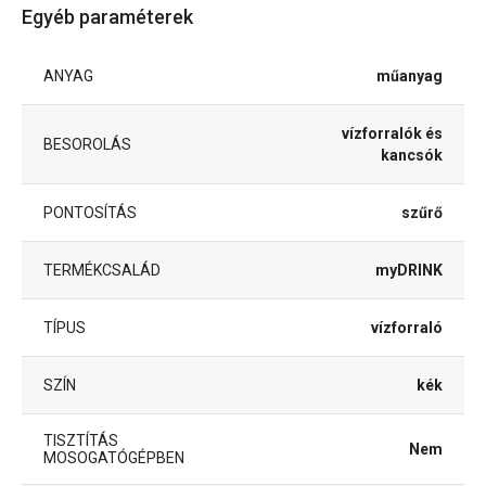
Egyéb paraméterek
ANYAG
műanyag
vízforralók és
BESOROLÁS
kancsók
PONTOSÍTÁS
szűrő
TERMÉKCSALÁD
myDRINK
TÍPUS
vízforraló
SZÍN
kék
TISZTÍTÁS
Nem
MOSOGATÓGÉPBEN