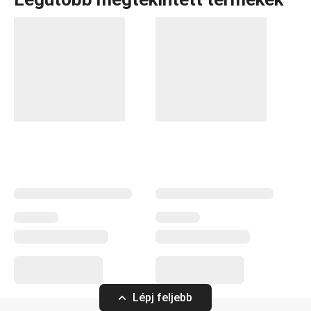
Vizespoharak, duplafalú poharak teához és kávéhoz
,
jégkockaformák
, továbbá
szódagép
és
vízszűrő kancsók
.
A myDRINK termékcsaládban mindent megtalálsz, amire
az italok tálalásához szükséged lehet. Az alkoholos és
alkoholmentes italokhoz készült poharaink időtálló
megjelenéssel és egyedi dizájnnal rendelkeznek.
Italok
Konyhai eszközök
Kültéri tevékenységek
Lépj feljebb