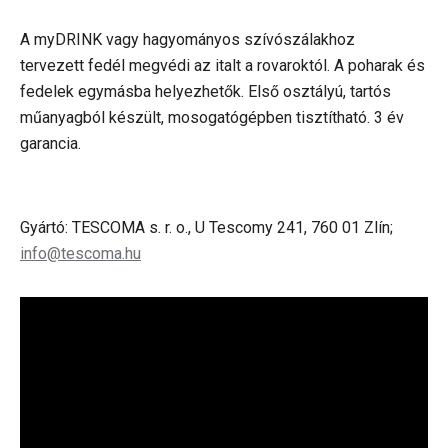
A myDRINK vagy hagyományos szívószálakhoz
tervezett fedél megvédi az italt a rovaroktól. A poharak és
fedelek egymásba helyezhetők. Első osztályú, tartós
műanyagból készült, mosogatógépben tisztítható. 3 év
garancia.
Gyártó: TESCOMA s. r. o., U Tescomy 241, 760 01 Zlín;
info@tescoma.hu