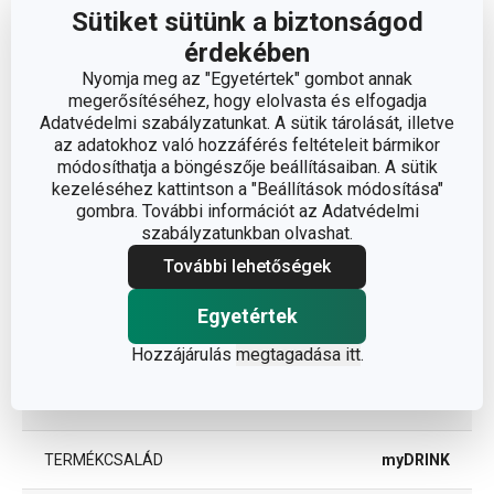
Sütiket sütünk a biztonságod
Méretek
érdekében
Nyomja meg az "Egyetértek" gombot annak
A TERMÉK MAGASSÁGA (CM)
16
megerősítéséhez, hogy elolvasta és elfogadja
Adatvédelmi szabályzatunkat. A sütik tárolását, illetve
TÉRFOGAT (L)
0.6
az adatokhoz való hozzáférés feltételeit bármikor
módosíthatja a böngészője beállításaiban. A sütik
kezeléséhez kattintson a "Beállítások módosítása"
ÁTMÉRŐ (CM)
10
gombra. További információt az Adatvédelmi
szabályzatunkban olvashat.
További lehetőségek
Egyéb paraméterek
Egyetértek
ANYAG
műanyag
Hozzájárulás
megtagadása itt
.
BESOROLÁS
pohár
TERMÉKCSALÁD
myDRINK