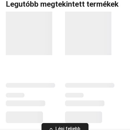
Legutóbb megtekintett termékek
Vizespoharak, duplafalú poharak teához és kávéhoz
,
jégkockaformák
, továbbá
szódagép
és
vízszűrő kancsók
.
A myDRINK termékcsaládban mindent megtalálsz, amire
az italok tálalásához szükséged lehet. Az alkoholos és
alkoholmentes italokhoz készült poharaink időtálló
megjelenéssel és egyedi dizájnnal rendelkeznek.
Italok
Konyhai eszközök
Kültéri tevékenységek
Lépj feljebb