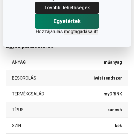
További lehetőségek
TÉRFOGAT (L)
2.5
Egyetértek
A TERMÉK HOSSZA (CM)
22
Hozzájárulás
megtagadása itt
.
Egyéb paraméterek
ANYAG
műanyag
BESOROLÁS
ivási rendszer
TERMÉKCSALÁD
myDRINK
TÍPUS
kancsó
SZÍN
kék