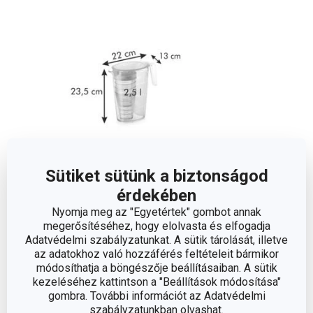
Sütiket sütünk a biztonságod
érdekében
Nyomja meg az "Egyetértek" gombot annak
Méretek
megerősítéséhez, hogy elolvasta és elfogadja
Adatvédelmi szabályzatunkat. A sütik tárolását, illetve
az adatokhoz való hozzáférés feltételeit bármikor
A TERMÉK MAGASSÁGA (CM)
23.5
módosíthatja a böngészője beállításaiban. A sütik
kezeléséhez kattintson a "Beállítások módosítása"
A TERMÉK SZÉLESSÉGE (CM)
gombra. További információt az Adatvédelmi
13
szabályzatunkban olvashat.