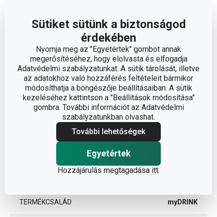
Méretek
Sütiket sütünk a biztonságod
érdekében
A TERMÉK MAGASSÁGA (CM)
10
Nyomja meg az "Egyetértek" gombot annak
megerősítéséhez, hogy elolvasta és elfogadja
TÉRFOGAT (L)
0.33
Adatvédelmi szabályzatunkat. A sütik tárolását, illetve
az adatokhoz való hozzáférés feltételeit bármikor
módosíthatja a böngészője beállításaiban. A sütik
ÁTMÉRŐ (CM)
8.5
kezeléséhez kattintson a "Beállítások módosítása"
gombra. További információt az Adatvédelmi
szabályzatunkban olvashat.
Egyéb paraméterek
További lehetőségek
ANYAG
üveg
Egyetértek
Hozzájárulás
megtagadása itt
.
BESOROLÁS
pohár
TERMÉKCSALÁD
myDRINK