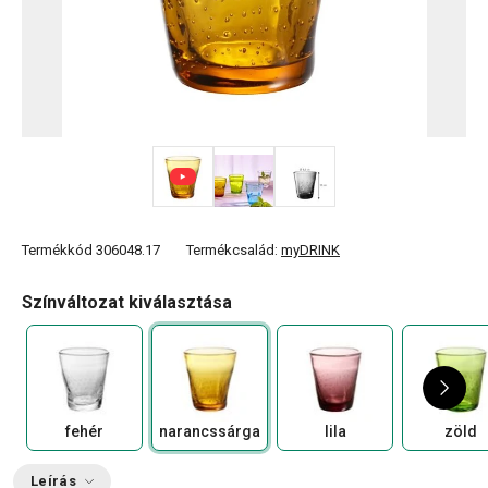
Termékkód
306048.17
Termékcsalád:
myDRINK
Színváltozat kiválasztása
fehér
narancssárga
lila
zöld
Leírás