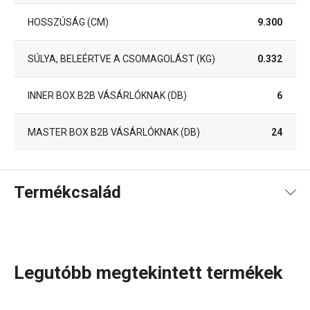
HOSSZÚSÁG (CM)
9.300
SÚLYA, BELEÉRTVE A CSOMAGOLÁST (KG)
0.332
INNER BOX B2B VÁSÁRLÓKNAK (DB)
6
MASTER BOX B2B VÁSÁRLÓKNAK (DB)
24
Termékcsalád
Legutóbb megtekintett termékek
Vizespoharak, duplafalú poharak teához és kávéhoz
,