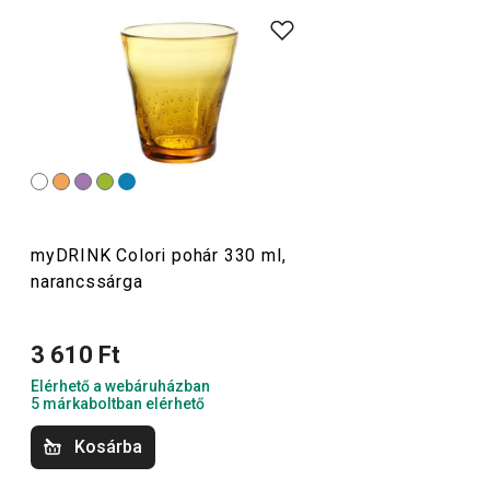
jégkockaformák
, továbbá
szódagép
és
vízszűrő kancsók
.
A myDRINK termékcsaládban mindent megtalálsz, amire
az italok tálalásához szükséged lehet. Az alkoholos és
alkoholmentes italokhoz készült poharaink időtálló
megjelenéssel és egyedi dizájnnal rendelkeznek.
Italok
myDRINK Colori pohár 330 ml,
narancssárga
Konyhai eszközök
3 610 Ft
Kültéri tevékenységek
Elérhető a webáruházban
5 márkaboltban elérhető
Kosárba