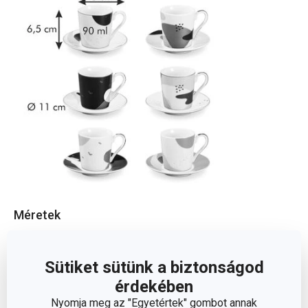
Méretek
A TERMÉK MAGASSÁGA (CM)
6.5
Sütiket sütünk a biztonságod
érdekében
TÉRFOGAT (L)
0.09
Nyomja meg az "Egyetértek" gombot annak