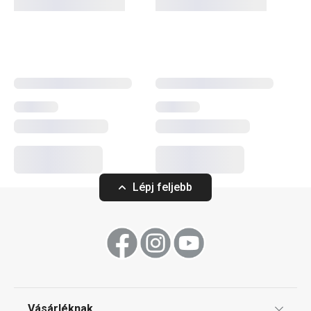
kávéskészletekkel. A csészék vékony falú „new bone”
porcelánból készülnek, amely rendkívüli fehérségével és
magas ellenállóképességével tűnik ki. Vékony, könnyű és
mégis nagyon strapabíró. Ha ebben tálalod kedvenc
italodat, még jobban fog esni minden korty.
Italok
Lépj feljebb
Vásárléknak