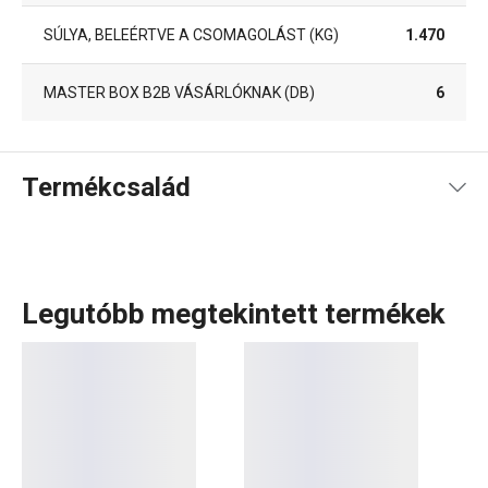
SÚLYA, BELEÉRTVE A CSOMAGOLÁST (KG)
1.470
MASTER BOX B2B VÁSÁRLÓKNAK (DB)
6
Termékcsalád
Legutóbb megtekintett termékek
A kávézás igazi rituálé. Aki igazán szereti a kávét, az
értékeli a minőségi porcelán készleteket is. A myCOFFEE
termékcsaládban különleges eszpresszós
csésze–alátét
szetteket
találsz többféle mintával, valamint
teás- és
egyéb italokhoz való bögréket
, amelyek harmonizálnak a