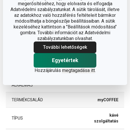
megerősítéséhez, hogy elolvasta és elfogadja
ÁTMÉRŐ (CM)
11
Adatvédelmi szabályzatunkat. A sütik tárolását, illetve
az adatokhoz való hozzáférés feltételeit bármikor
módosíthatja a böngészője beállításaiban. A sütik
kezeléséhez kattintson a "Beállítások módosítása"
Egyéb paraméterek
gombra. További információt az Adatvédelmi
szabályzatunkban olvashat.
ANYAG
porcelán
További lehetőségek
Egyetértek
bögrék és
BESOROLÁS
csészék
Hozzájárulás
megtagadása itt
.
MIKROHULLÁMÚ SÜTŐBE
Igen
ALKALMAS
TERMÉKCSALÁD
myCOFFEE
kávé
TÍPUS
szolgáltatás