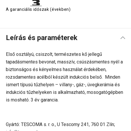
A garanciális időszak (években)
Leírás és paraméterek
Első osztályú, csiszolt, természetes kő jellegű
tapadásmentes bevonat, masszív, csúszásmentes nyél a
biztonságos és kényelmes használat érdekében,
rozsdamentes acélból készült indukciós belső. Minden
ismert típusú tűzhelyen – villany-, gáz-, üvegkerámia és
indukciós tűzhelyeken is alkalmazható, mosogatógépben
is mosható. 3 év garancia.
Gyártó: TESCOMA s. r. o., U Tescomy 241, 760 01 Zlín;