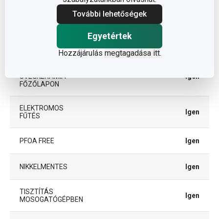
INDUKCIÓS
További lehetőségek
Igen
MELEGÍTÉS
Egyetértek
GÁZFŰTÉS
Igen
Hozzájárulás
megtagadása itt
.
MELEGÍTÉS
ÜVEGKERÁMIA
Igen
FŐZŐLAPON
ELEKTROMOS
Igen
FŰTÉS
PFOA FREE
Igen
NIKKELMENTES
Igen
TISZTÍTÁS
Igen
MOSOGATÓGÉPBEN