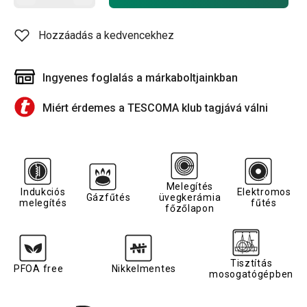
Hozzáadás a kedvencekhez
Ingyenes foglalás a márkaboltjainkban
Miért érdemes a TESCOMA klub tagjává válni
Melegítés
Indukciós
Elektromos
Gázfűtés
üvegkerámia
melegítés
fűtés
főzőlapon
Tisztítás
PFOA free
Nikkelmentes
mosogatógépben