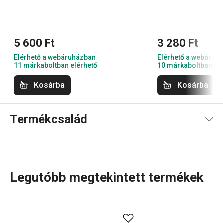
5 600 Ft
3 280 Ft
Elérhető a webáruházban
Elérhető a webáruh
11 márkaboltban elérhető
10 márkaboltban el
Kosárba
Kosárba
Termékcsalád
Legutóbb megtekintett termékek
Főzz úgy, mint az olaszok! Szerezd be ezeket a
serpenyőket
,
lábasokat
és
nyeles
lábasokat, amelyek