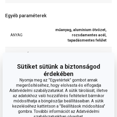
Egyéb paraméterek
műanyag, alumínium ötvözet,
ANYAG
rozsdamentes acél,
tapadásmentes felület
BESOROLÁS
serpenyő
Sütiket sütünk a biztonságod
FEDŐ
Nem
érdekében
Nyomja meg az "Egyetértek" gombot annak
SÜTŐBE ALKALMAS
Nem
megerősítéséhez, hogy elolvasta és elfogadja
Adatvédelmi szabályzatunkat. A sütik tárolását, illetve
az adatokhoz való hozzáférés feltételeit bármikor
TERMÉKCSALÁD
MANICO ROSSO
módosíthatja a böngészője beállításaiban. A sütik
kezeléséhez kattintson a "Beállítások módosítása"
TÍPUS
hagyományos serpenyő
gombra. További információt az Adatvédelmi
szabályzatunkban olvashat.