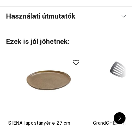
Használati útmutatók
Használati útmutató és biztonsági információk
Ezek is jól jöhetnek:
Használati útmutató és biztonsági információk
SIENA lapostányér ø 27 cm
GrandCHEF+ lyuka