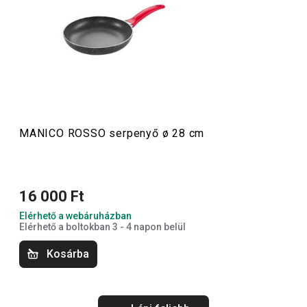
modern megjelenésükkel és színes nyeleikkel feldobják a
konyhád. Az edények egyedi formatervezésűek, prémium
tapadásmentes bevonattal készültek, és csillogó
természetes kőhatású felületük igazán különlegessé
teszi őket. Az ételek nem tapadnak le bennük és
egyenletesen átsülnek. a végeredmény mindig tökéletes!
MANICO ROSSO serpenyő ø 28 cm
Főzés
16 000 Ft
Elérhető a webáruházban
Elérhető a boltokban 3 - 4 napon belül
Kosárba