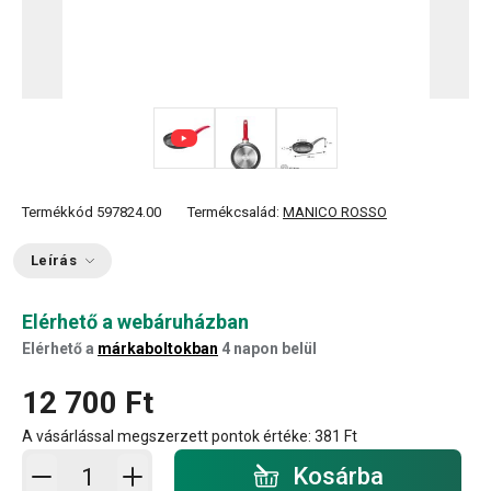
Termékkód
597824.00
Termékcsalád:
MANICO ROSSO
Leírás
Elérhető a webáruházban
Elérhető a
márkaboltokban
4 napon belül
12 700 Ft
A vásárlással megszerzett pontok értéke:
381 Ft
Kosárba - mennyiség
Kosárba