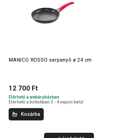
modern megjelenésükkel és színes nyeleikkel feldobják a
konyhád. Az edények egyedi formatervezésűek, prémium
tapadásmentes bevonattal készültek, és csillogó
természetes kőhatású felületük igazán különlegessé
teszi őket. Az ételek nem tapadnak le bennük és
egyenletesen átsülnek. a végeredmény mindig tökéletes!
MANICO ROSSO serpenyő ø 24 cm
Főzés
12 700 Ft
Elérhető a webáruházban
Elérhető a boltokban 3 - 4 napon belül
Kosárba