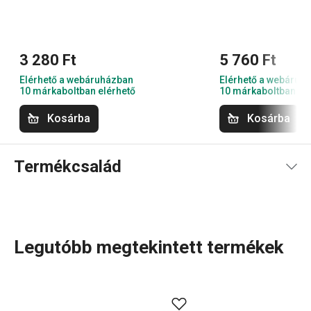
3 280 Ft
5 760 Ft
Elérhető a webáruházban
Elérhető a webáruh
10 márkaboltban elérhető
10 márkaboltban el
Kosárba
Kosárba
Termékcsalád
Legutóbb megtekintett termékek
Főzz úgy, mint az olaszok! Szerezd be ezeket a
serpenyőket
,
lábasokat
és
nyeles
lábasokat, amelyek