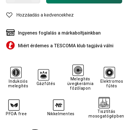
Hozzáadás a kedvencekhez
Ingyenes foglalás a márkaboltjainkban
Miért érdemes a TESCOMA klub tagjává válni
Melegítés
Indukciós
Elektromos
Gázfűtés
üvegkerámia
melegítés
fűtés
főzőlapon
Tisztítás
PFOA free
Nikkelmentes
mosogatógépben