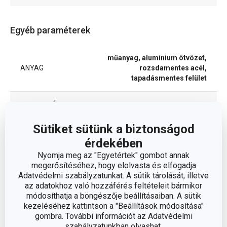
Egyéb paraméterek
műanyag, alumínium ötvözet,
ANYAG
rozsdamentes acél,
tapadásmentes felület
BESOROLÁS
serpenyő
Sütiket sütünk a biztonságod
FEDŐ
Nem
érdekében
Nyomja meg az "Egyetértek" gombot annak
SÜTŐBE ALKALMAS
Nem
megerősítéséhez, hogy elolvasta és elfogadja
Adatvédelmi szabályzatunkat. A sütik tárolását, illetve
az adatokhoz való hozzáférés feltételeit bármikor
TERMÉKCSALÁD
MANICO ROSSO
módosíthatja a böngészője beállításaiban. A sütik
kezeléséhez kattintson a "Beállítások módosítása"
TÍPUS
hagyományos serpenyő
gombra. További információt az Adatvédelmi
szabályzatunkban olvashat.