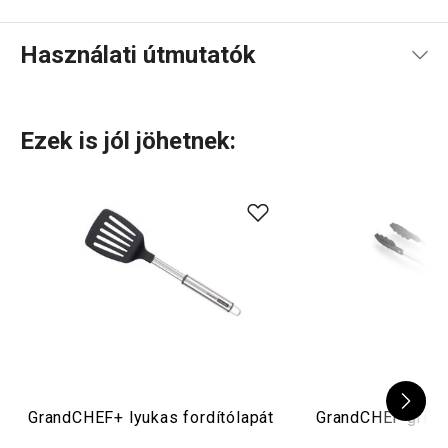
Használati útmutatók
Használati útmutató és biztonsági információk
Ezek is jól jöhetnek:
Használati útmutató és biztonsági információk
GrandCHEF+ lyukas fordítólapát
GrandCHEF grill