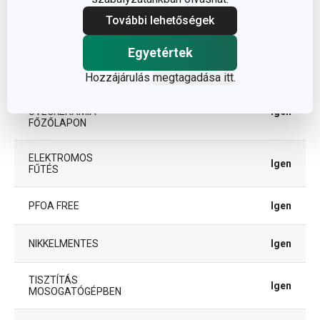
INDUKCIÓS
További lehetőségek
Igen
MELEGÍTÉS
Egyetértek
GÁZFŰTÉS
Igen
Hozzájárulás
megtagadása itt
.
MELEGÍTÉS
ÜVEGKERÁMIA
Igen
FŐZŐLAPON
ELEKTROMOS
Igen
FŰTÉS
PFOA FREE
Igen
NIKKELMENTES
Igen
TISZTÍTÁS
Igen
MOSOGATÓGÉPBEN