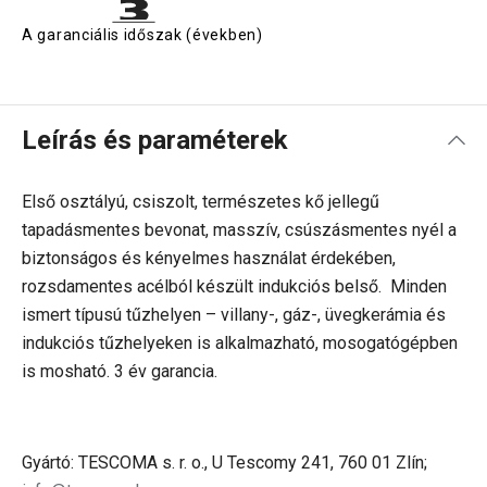
A garanciális időszak (években)
Leírás és paraméterek
Első osztályú, csiszolt, természetes kő jellegű
tapadásmentes bevonat, masszív, csúszásmentes nyél a
biztonságos és kényelmes használat érdekében,
rozsdamentes acélból készült indukciós belső. Minden
ismert típusú tűzhelyen – villany-, gáz-, üvegkerámia és
indukciós tűzhelyeken is alkalmazható, mosogatógépben
is mosható. 3 év garancia.
Gyártó: TESCOMA s. r. o., U Tescomy 241, 760 01 Zlín;