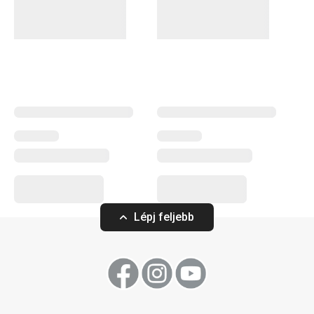
Lépj feljebb
LIVING Tál ø 15 cm
LIVING Lapostán
4 110 Ft
5 760 Ft
A webáruházban nem elérhető
A webáruházban nem