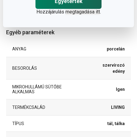
Egyetértek
ÁTMÉRŐ (CM)
15
Hozzájárulás
megtagadása itt
.
Egyéb paraméterek
ANYAG
porcelán
szervírozó
BESOROLÁS
edény
MIKROHULLÁMÚ SÜTŐBE
Igen
ALKALMAS
TERMÉKCSALÁD
LIVING
TÍPUS
tál, tálka