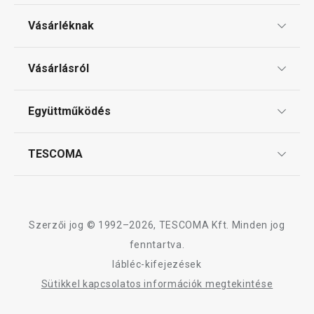
Vásárléknak
Szín kiválasztása
Szín kiválasztá
Ajándékutalványok
Vásárlásról
Tescoma klub
ÁSZF
Együttműködés
Gyakori kérdések
Szállítási díjak és fizetési módok
Affiliate program
TESCOMA
Reklamáció és termékvisszaküldés
Karrier
TESCOMA garancia és szerviz
Rólunk
Design
Szerzői jog © 1992–2026, TESCOMA Kft. Minden jog
Minőség
fenntartva.
lábléc-kifejezések
Blog
Sütikkel kapcsolatos információk megtekintése
Kapcsolat