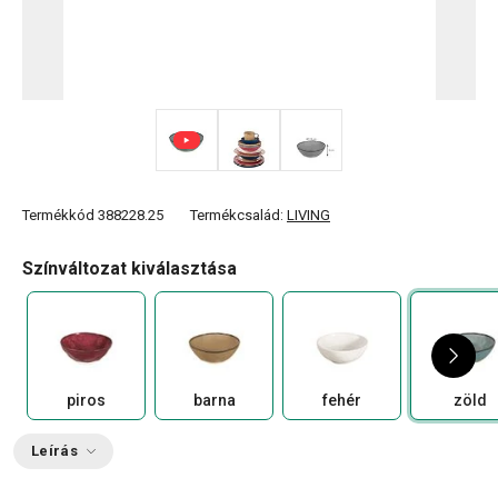
Termékkód
388228.25
Termékcsalád:
LIVING
Színváltozat kiválasztása
piros
barna
fehér
zöld
Leírás