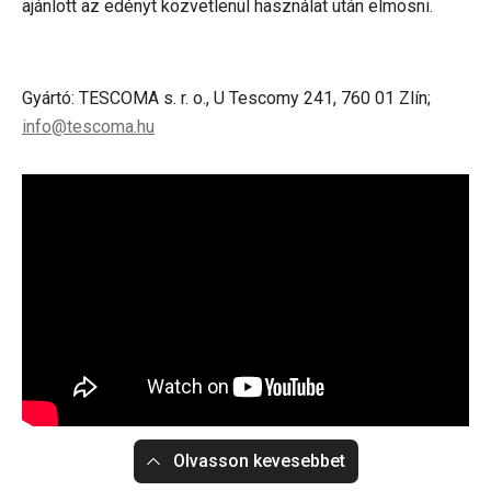
ajánlott az edényt közvetlenül használat után elmosni.
Gyártó: TESCOMA s. r. o., U Tescomy 241, 760 01 Zlín;
info@tescoma.hu
Olvasson kevesebbet