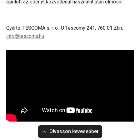
ajánlott az edényt közvetlenül használat után elmosni.
Gyártó: TESCOMA s. r. o., U Tescomy 241, 760 01 Zlín;
info@tescoma.hu
Olvasson kevesebbet