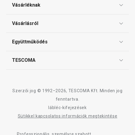
Vásárléknak
Szín kiválasztása
Szín kiválasztá
Ajándékutalványok
Vásárlásról
Tescoma klub
ÁSZF
Együttműködés
Gyakori kérdések
Szállítási díjak és fizetési módok
Affiliate program
TESCOMA
Reklamáció és termékvisszaküldés
Karrier
TESCOMA garancia és szerviz
Rólunk
Design
Szerzői jog © 1992–2026, TESCOMA Kft. Minden jog
Minőség
fenntartva.
lábléc-kifejezések
Blog
Sütikkel kapcsolatos információk megtekintése
Kapcsolat
Professzionális, személyre szabott