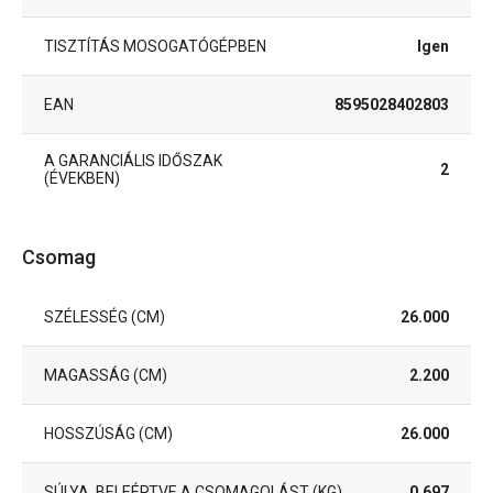
TISZTÍTÁS MOSOGATÓGÉPBEN
Igen
EAN
8595028402803
A GARANCIÁLIS IDŐSZAK
2
(ÉVEKBEN)
Csomag
SZÉLESSÉG (CM)
26.000
MAGASSÁG (CM)
2.200
HOSSZÚSÁG (CM)
26.000
SÚLYA, BELEÉRTVE A CSOMAGOLÁST (KG)
0.697