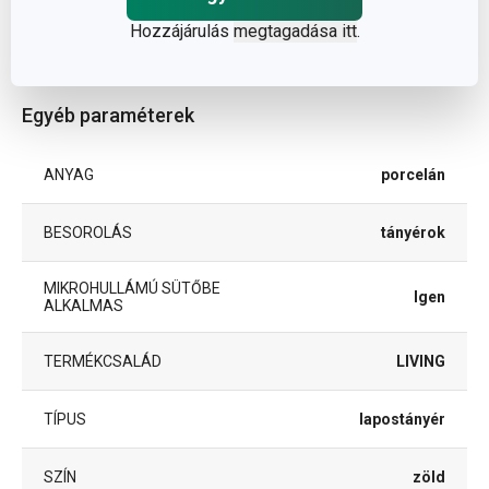
Hozzájárulás
megtagadása itt
.
ÁTMÉRŐ (CM)
26
Egyéb paraméterek
ANYAG
porcelán
BESOROLÁS
tányérok
MIKROHULLÁMÚ SÜTŐBE
Igen
ALKALMAS
TERMÉKCSALÁD
LIVING
TÍPUS
lapostányér
SZÍN
zöld