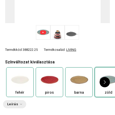
Termékkód
388222.25
Termékcsalád:
LIVING
Színváltozat kiválasztása
fehér
piros
barna
zöld
Leírás