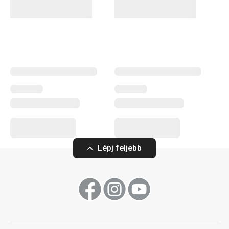
Lépj feljebb
LIVING Tál ø 15 cm
LIVING Lapostán
4 110 Ft
5 760 Ft
A webáruházban nem elérhető
A webáruházban nem