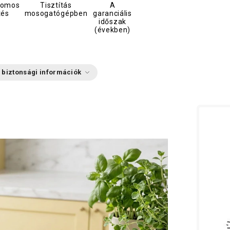
romos
Tisztítás
A
tés
mosogatógépben
garanciális
időszak
(években)
 biztonsági információk