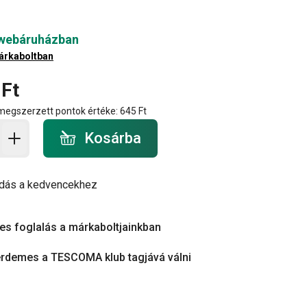
 webáruházban
árkaboltban
 Ft
 megszerzett pontok értéke:
645 Ft
a - mennyiség
Kosárba
dás a kedvencekhez
es foglalás a márkaboltjainkban
érdemes a TESCOMA klub tagjává válni