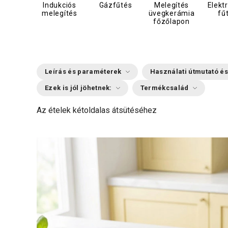
Indukciós
Gázfűtés
Melegítés
Elekt
melegítés
üvegkerámia
fű
főzőlapon
Leírás és paraméterek
Használati útmutató és
Ezek is jól jöhetnek:
Termékcsalád
Az ételek kétoldalas átsütéséhez