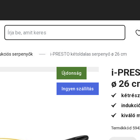
Ugrás a fő tartalomhoz
Ugrás a navigációhoz
Ugrás a kereséshez
ukciós serpenyők
i-PRESTO kétoldalas serpenyő ø 26 cm
i-PRES
Újdonság
ø 26 
Ingyen szállítás
kétrész
indukció
kiváló 
Termékkód
594