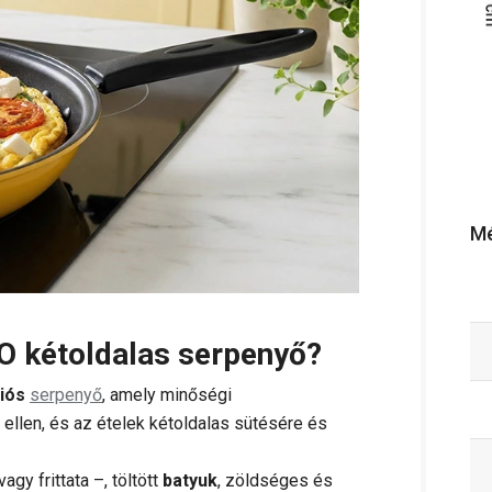
Mé
O kétoldalas serpenyő?
iós
serpenyő
, amely minőségi
ellen, és az ételek kétoldalas sütésére és
vagy frittata –, töltött
batyuk
, zöldséges és