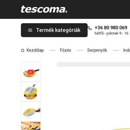
A i-PRESTO kétoldalas serpenyő ø 26 cm oldalon tartózkodik
+36 80 980 069
Termék kategóriák
hétfő - péntek 9 - 16
Kezdőlap
Főzés
Serpenyők
Ind