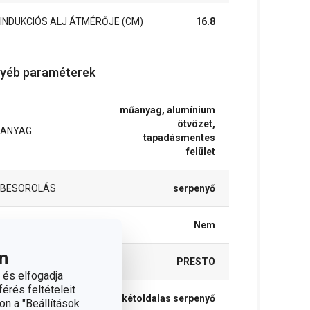
INDUKCIÓS ALJ ÁTMÉRŐJE (CM)
16.8
yéb paraméterek
műanyag, alumínium
ötvözet,
ANYAG
tapadásmentes
felület
BESOROLÁS
serpenyő
SÜTŐBE ALKALMAS
Nem
n
TERMÉKCSALÁD
PRESTO
 és elfogadja
érés feltételeit
TÍPUS
kétoldalas serpenyő
on a "Beállítások