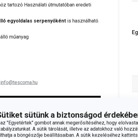
öz tartozó Használati útmutatóban eredeti
álló egyoldalas serpenyőként
is használható.
Eg
nálló műanyag
;
info@tescoma.hu
Sütiket sütünk a biztonságod érdekébe
z "Egyetértek" gombot annak megerősítéséhez, hogy elolvasta
bályzatunkat. A sütik tárolását, illetve az adatokhoz való hozzáf
hatja a böngészője beállításaiban. A sütik kezeléséhez kattints