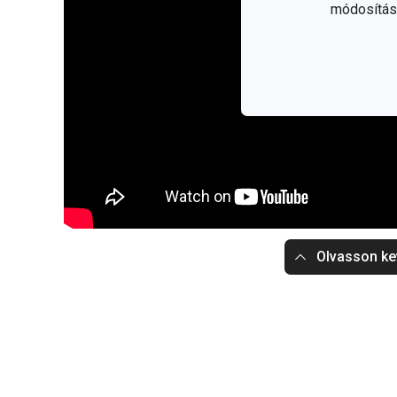
módosítása
Olvasson ke