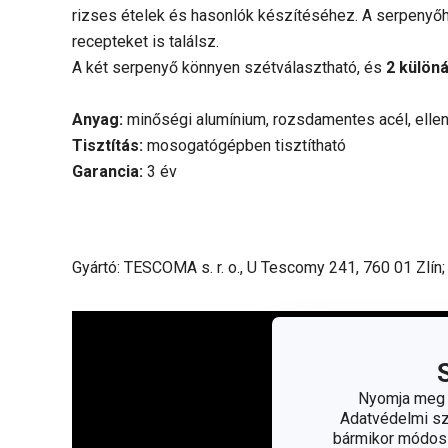
rizses ételek és hasonlók készítéséhez. A serpenyőh
recepteket is találsz.
A két serpenyő könnyen szétválasztható, és
2 külön
Anyag:
minőségi alumínium, rozsdamentes acél, elle
Tisztítás:
mosogatógépben tisztítható
Garancia:
3 év
Gyártó: TESCOMA s. r. o., U Tescomy 241, 760 01 Zlín
Nyomja meg a
Adatvédelmi sza
bármikor módosít