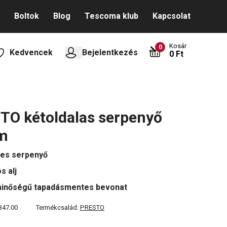
Boltok
Blog
Tescoma klub
Kapcsolat
Kosár
0
Kedvencek
Bejelentkezés
0 Ft
TO kétoldalas serpenyő
cm
es serpenyő
s alj
minőségű tapadásmentes bevonat
347.00
Termékcsalád:
PRESTO