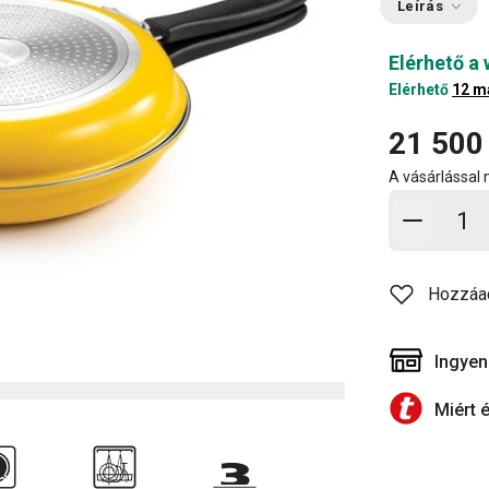
Leírás
Elérhető a
Elérhető
12 m
21 500
A vásárlással
Kosárb
Hozzáa
Ingyen
Miért 