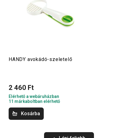
megkönnyítik a munkát:
hagymavágó és hasábburgonya-
szeletelő
,
darálók, reszelők
és sok más praktikus konyhai
kiegészítő. A HANDY családban csupa olyan eszközt
találsz, amelyek egy kis extra ötletet is kínálnak!
Konyhai eszközök
HANDY avokádó-szeletelő
Főzés
2 460 Ft
Elérhető a webáruházban
11 márkaboltban elérhető
Kosárba