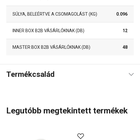
SÚLYA, BELEÉRTVE A CSOMAGOLÁST (KG)
0.096
INNER BOX B2B VÁSÁRLÓKNAK (DB)
12
MASTER BOX B2B VÁSÁRLÓKNAK (DB)
48
Termékcsalád
Legutóbb megtekintett termékek
Szeretsz főzni? Akkor a HANDY termékcsalád a te
tereped! Fedezd fel az okos eszközöket, amelyek