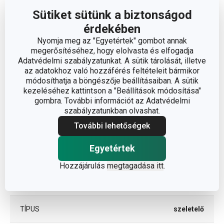
A TERMÉK MAGASSÁGA (CM)
2.5
Sütiket sütünk a biztonságod
érdekében
A TERMÉK SZÉLESSÉGE (CM)
8.5
Nyomja meg az "Egyetértek" gombot annak
megerősítéséhez, hogy elolvasta és elfogadja
A TERMÉK HOSSZA (CM)
18.5
Adatvédelmi szabályzatunkat. A sütik tárolását, illetve
az adatokhoz való hozzáférés feltételeit bármikor
módosíthatja a böngészője beállításaiban. A sütik
kezeléséhez kattintson a "Beállítások módosítása"
Egyéb paraméterek
gombra. További információt az Adatvédelmi
szabályzatunkban olvashat.
ANYAG
műanyag
További lehetőségek
gyümölcs- és zöldség
Egyetértek
BESOROLÁS
feldolgozás
Hozzájárulás
megtagadása itt
.
TERMÉKCSALÁD
HANDY
TÍPUS
szeletelő