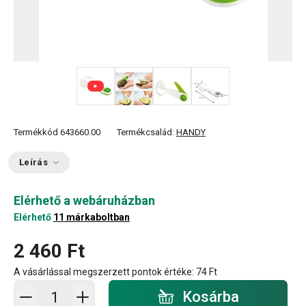
+ 2
Termékkód
643660.00
Termékcsalád:
HANDY
Leírás
Elérhető a webáruházban
Elérhető
11 márkaboltban
2 460 Ft
A vásárlással megszerzett pontok értéke:
74 Ft
Kosárba - mennyiség
Kosárba