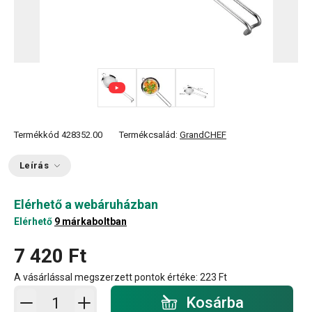
Termékkód
428352.00
Termékcsalád:
GrandCHEF
Leírás
Elérhető a webáruházban
Elérhető
9 márkaboltban
7 420 Ft
A vásárlással megszerzett pontok értéke:
223 Ft
Kosárba - mennyiség
Kosárba