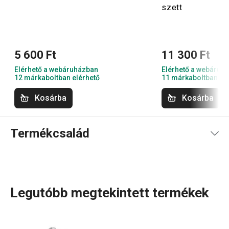
szett
5 600 Ft
11 300 Ft
Elérhető a webáruházban
Elérhető a webáruh
12 márkaboltban elérhető
11 márkaboltban el
Kosárba
Kosárba
Termékcsalád
Legutóbb megtekintett termékek
A GrandCHEF
konyhai eszközök
és
elektromos