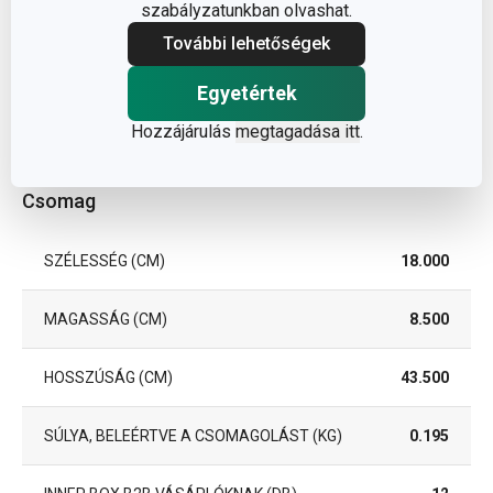
szabályzatunkban olvashat.
További lehetőségek
EAN
8595028483673
Egyetértek
A GARANCIÁLIS IDŐSZAK
3
(ÉVEKBEN)
Hozzájárulás
megtagadása itt
.
Csomag
SZÉLESSÉG (CM)
18.000
MAGASSÁG (CM)
8.500
HOSSZÚSÁG (CM)
43.500
SÚLYA, BELEÉRTVE A CSOMAGOLÁST (KG)
0.195