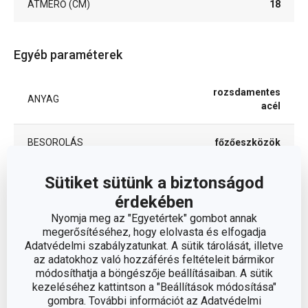
ÁTMÉRŐ (CM)
18
Egyéb paraméterek
rozsdamentes
ANYAG
acél
BESOROLÁS
főzőeszközök
TERMÉKCSALÁD
Sütiket sütünk a biztonságod
GrandCHEF
érdekében
TÍPUS
szűrő
Nyomja meg az "Egyetértek" gombot annak
megerősítéséhez, hogy elolvasta és elfogadja
Adatvédelmi szabályzatunkat. A sütik tárolását, illetve
rozsdamentes
SZÍN
az adatokhoz való hozzáférés feltételeit bármikor
acél
módosíthatja a böngészője beállításaiban. A sütik
kezeléséhez kattintson a "Beállítások módosítása"
gombra. További információt az Adatvédelmi
TISZTÍTÁS MOSOGATÓGÉPBEN
Igen