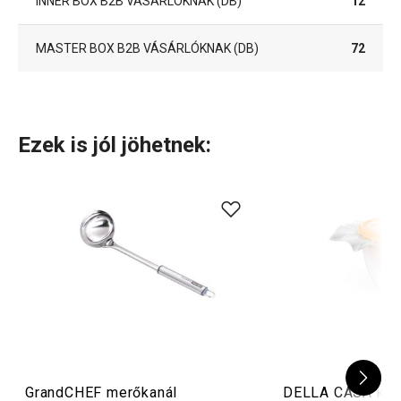
INNER BOX B2B VÁSÁRLÓKNAK (DB)
12
MASTER BOX B2B VÁSÁRLÓKNAK (DB)
72
Ezek is jól jöhetnek:
GrandCHEF merőkanál
DELLA CASA kré