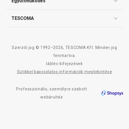
Együttműködés
Gyakori kérdések
Szállítási díjak és fizetési módok
Sütés
Affiliate program
TESCOMA
Reklamáció és termékvisszaküldés
Karrier
TESCOMA garancia és szerviz
Rólunk
Italok
Design
Szerzői jog © 1992–2026, TESCOMA Kft. Minden jog
Kültéri tevékenységek
Minőség
fenntartva.
lábléc-kifejezések
Blog
Mosogatás és takarítás
Sütikkel kapcsolatos információk megtekintése
Kapcsolat
Professzionális, személyre szabott
Adatkezelési Tájékoztató
webáruház
Akadálymentességi nyilatkozat