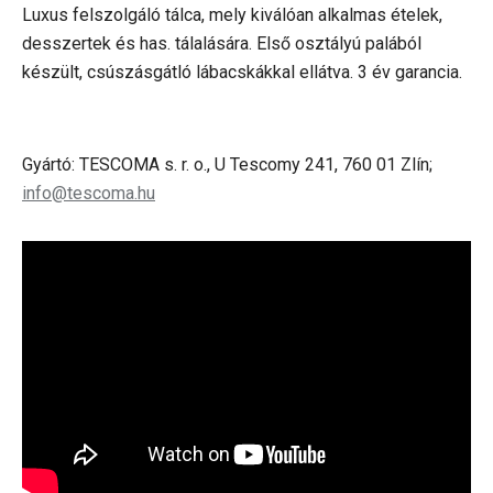
Luxus felszolgáló tálca, mely kiválóan alkalmas ételek,
desszertek és has. tálalására. Első osztályú palából
készült, csúszásgátló lábacskákkal ellátva. 3 év garancia.
Gyártó: TESCOMA s. r. o., U Tescomy 241, 760 01 Zlín;
info@tescoma.hu