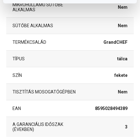
MIKROHULLÁMÚ SÜTŐBE
Nem
ALKALMAS
SÜTŐBE ALKALMAS
Nem
TERMÉKCSALÁD
GrandCHEF
TÍPUS
tálca
SZÍN
fekete
TISZTÍTÁS MOSOGATÓGÉPBEN
Nem
EAN
8595028494389
A GARANCIÁLIS IDŐSZAK
3
(ÉVEKBEN)