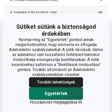
A TERMÉK SZÉLESSÉGE (CM)
20
Sütiket sütünk a biztonságod
A TERMÉK HOSSZA (CM)
30
érdekében
Nyomja meg az "Egyetértek" gombot annak
Egyéb paraméterek
megerősítéséhez, hogy elolvasta és elfogadja
Adatvédelmi szabályzatunkat. A sütik tárolását, illetve
az adatokhoz való hozzáférés feltételeit bármikor
ANYAG
pala
módosíthatja a böngészője beállításaiban. A sütik
kezeléséhez kattintson a "Beállítások módosítása"
gombra. További információt az Adatvédelmi
szervírozó
BESOROLÁS
szabályzatunkban olvashat.
edény
További lehetőségek
FAGYASZTÓBA ALKALMAS
Nem
Egyetértek
Hozzájárulás
megtagadása itt
.
HŰTŐSZEKRÉNYBE ALKALMAS
Igen