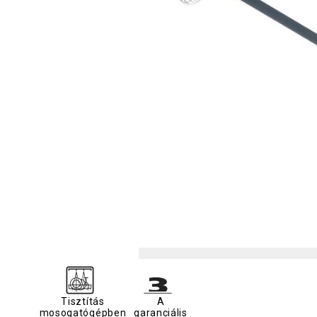
Tisztítás
A
mosogatógépben
garanciális