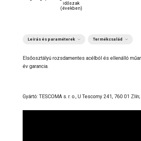
időszak
(években)
Leírás és paraméterek
Termékcsalád
Elsőosztályú rozsdamentes acélból és ellenálló műa
év garancia.
Gyártó: TESCOMA s. r. o., U Tescomy 241, 760 01 Zlín