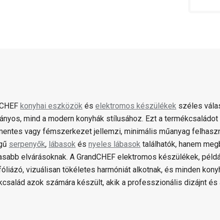
dCHEF
konyhai eszközök
és
elektromos készülékek
széles válas
nyos, mind a modern konyhák stílusához. Ezt a termékcsaládot 
entes vagy fémszerkezet jellemzi, minimális műanyag felhaszn
gű
serpenyők
,
lábasok
és
nyeles lábasok
találhatók, hanem meg
sabb elvárásoknak. A GrandCHEF elektromos készülékek, például
óliázó, vizuálisan tökéletes harmóniát alkotnak, és minden kony
kcsalád azok számára készült, akik a professzionális dizájnt és