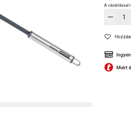
A vásárlással
Kosárb
Hozzáa
Ingyen
Miért 