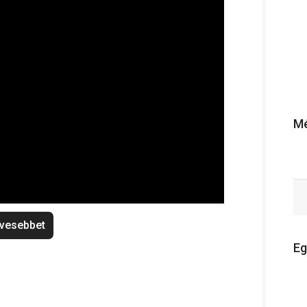
Mé
vesebbet
Eg