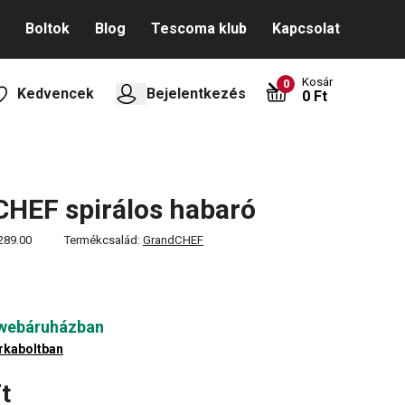
Boltok
Blog
Tescoma klub
Kapcsolat
Kosár
0
Kedvencek
Bejelentkezés
0 Ft
HEF spirálos habaró
289.00
Termékcsalád:
GrandCHEF
 webáruházban
rkaboltban
t