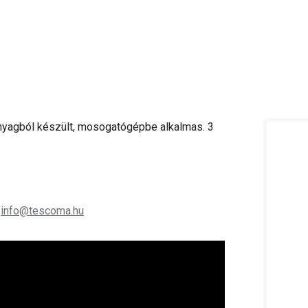
nyagból készült, mosogatógépbe alkalmas. 3
;
info@tescoma.hu