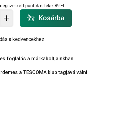
 megszerzett pontok értéke:
89 Ft
a - mennyiség
Kosárba
dás a kedvencekhez
es foglalás a márkaboltjainkban
érdemes a TESCOMA klub tagjává válni