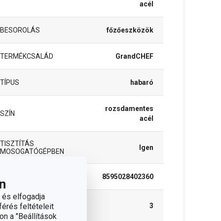
acél
BESOROLÁS
főzőeszközök
TERMÉKCSALÁD
GrandCHEF
TÍPUS
habaró
rozsdamentes
SZÍN
acél
TISZTÍTÁS
Igen
MOSOGATÓGÉPBEN
EAN
8595028402360
n
 és elfogadja
A GARANCIÁLIS
érés feltételeit
3
IDŐSZAK (ÉVEKBEN)
on a "Beállítások