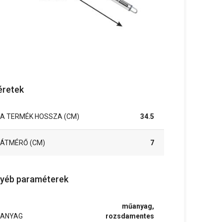
retek
A TERMÉK HOSSZA (CM)
34.5
ÁTMÉRŐ (CM)
7
yéb paraméterek
műanyag,
ANYAG
rozsdamentes