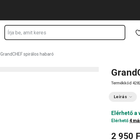
Ugrás a fő tartalomhoz
Ugrás a navigációhoz
Ugrás a kereséshez
GrandCHEF spirálos habaró
GrandC
Termékkód
428
Leírás
Elérhető a
Elérhető
4 má
2 950 F