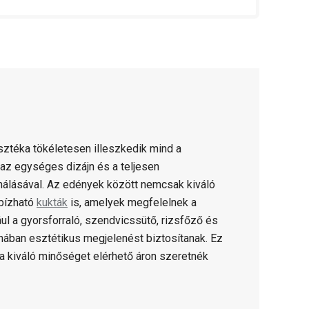
ztéka tökéletesen illeszkedik mind a
az egységes dizájn és a teljesen
álásával. Az edények között nemcsak kiváló
bízható
kukták
is, amelyek megfelelnek a
 a gyorsforraló, szendvicssütő, rizsfőző és
hában esztétikus megjelenést biztosítanak. Ez
 a kiváló minőséget elérhető áron szeretnék