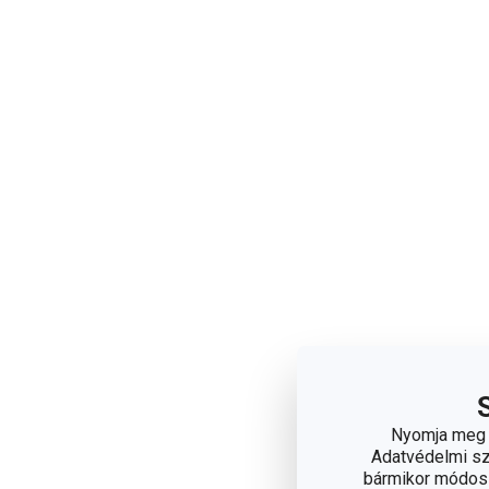
Nyomja meg a
Adatvédelmi sza
bármikor módosít