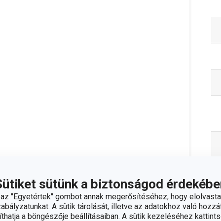
Sütiket sütünk a biztonságod érdekébe
z "Egyetértek" gombot annak megerősítéséhez, hogy elolvasta
bályzatunkat. A sütik tárolását, illetve az adatokhoz való hozzáf
hatja a böngészője beállításaiban. A sütik kezeléséhez kattints