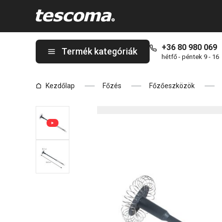
A GrandCHEF spirálos habaró oldalon tartózkodik
+36 80 980 069
Termék kategóriák
hétfő - péntek 9 - 16
Kezdőlap
Főzés
Főzőeszközök