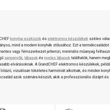
dCHEF
konyhai eszközök
és
elektromos készülékek
széles válas
nyos, mind a modern konyhák stílusához. Ezt a termékcsaládot 
entes vagy fémszerkezet jellemzi, minimális műanyag felhaszn
gű
serpenyők
,
lábasok
és
nyeles lábasok
találhatók, hanem meg
sabb elvárásoknak. A GrandCHEF elektromos készülékek, például
óliázó, vizuálisan tökéletes harmóniát alkotnak, és minden kony
kcsalád azok számára készült, akik a professzionális dizájnt és