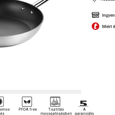
Ingyen
Miért 
romos
PFOA free
Tisztítás
A
tés
mosogatógépben
garanciális