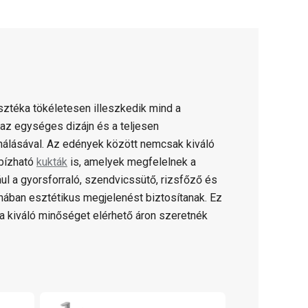
ztéka tökéletesen illeszkedik mind a
az egységes dizájn és a teljesen
álásával. Az edények között nemcsak kiváló
bízható
kukták
is, amelyek megfelelnek a
 a gyorsforraló, szendvicssütő, rizsfőző és
hában esztétikus megjelenést biztosítanak. Ez
 a kiváló minőséget elérhető áron szeretnék