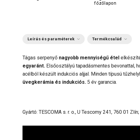
főzőlapon
Leírás és paraméterek
Termékcsalád
Tágas serpenyő
nagyobb mennyiségű étel
elkészí
egyaránt.
Elsőosztályú tapadásmentes bevonattal, 
acélból készült indukciós aljjal. Minden típusú tűzhel
üvegkerámia és indukciós.
5 év garancia.
Gyártó: TESCOMA s. r. o., U Tescomy 241, 760 01 Zlín