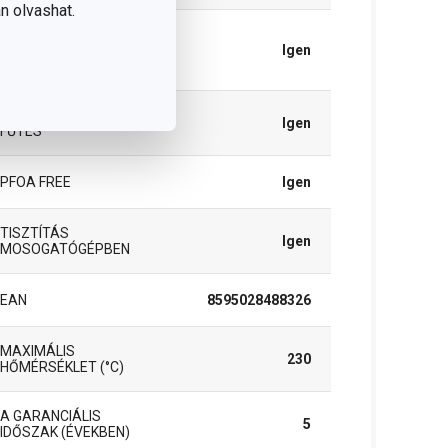
n olvashat.
MELEGÍTÉS
ÜVEGKERÁMIA
Igen
FŐZŐLAPON
ELEKTROMOS
Igen
FŰTÉS
PFOA FREE
Igen
TISZTÍTÁS
Igen
MOSOGATÓGÉPBEN
EAN
8595028488326
MAXIMÁLIS
230
HŐMÉRSÉKLET (°C)
A GARANCIÁLIS
5
IDŐSZAK (ÉVEKBEN)