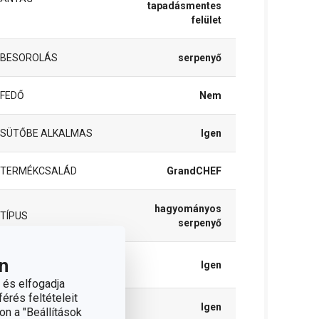
tapadásmentes
felület
BESOROLÁS
serpenyő
FEDŐ
Nem
SÜTŐBE ALKALMAS
Igen
TERMÉKCSALÁD
GrandCHEF
hagyományos
TÍPUS
serpenyő
INDUKCIÓS
n
Igen
MELEGÍTÉS
 és elfogadja
érés feltételeit
GÁZFŰTÉS
Igen
on a "Beállítások