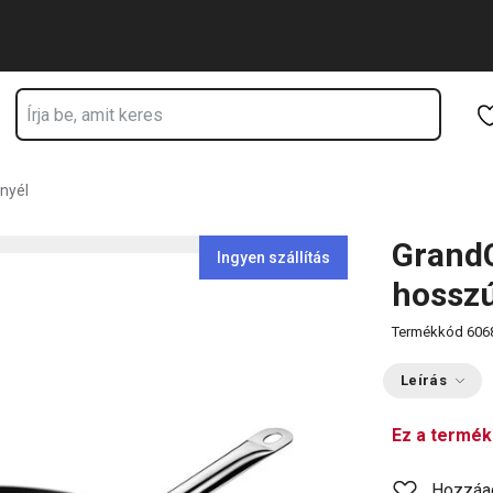
k
Ugrás a fő tartalomhoz
Ugrás a navigációhoz
Ugrás a kereséshez
nyél
GrandC
Ingyen szállítás
hosszú
Termékkód
606
Leírás
Ez a termék
Hozzáa