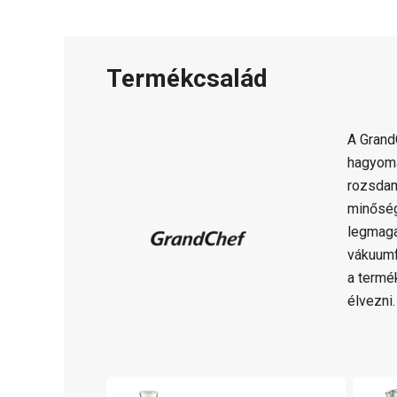
Termékcsalád
A Gran
hagyomá
rozsdam
minősé
legmaga
vákuumf
a termé
élvezni.