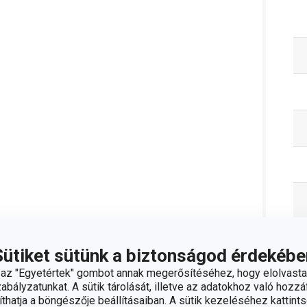
Sütiket sütünk a biztonságod érdekébe
z "Egyetértek" gombot annak megerősítéséhez, hogy elolvasta
bályzatunkat. A sütik tárolását, illetve az adatokhoz való hozzáf
hatja a böngészője beállításaiban. A sütik kezeléséhez kattints