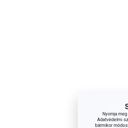
Nyomja meg a
Adatvédelmi sza
bármikor módosít