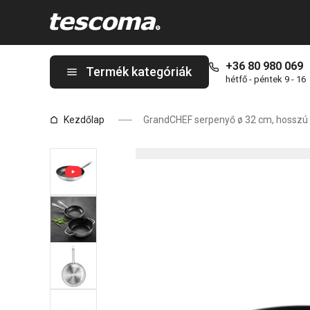
A GrandCHEF serpenyő ø 32 cm, hosszú nyél oldalon tartózkodi
+36 80 980 069
Termék kategóriák
hétfő - péntek 9 - 16
Kezdőlap
GrandCHEF serpenyő ø 32 cm, hosszú 