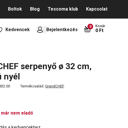
Boltok
Blog
Tescoma klub
Kapcsolat
Kosár
0
Kedvencek
Bejelentkezés
0 Ft
HEF serpenyő ø 32 cm,
 nyél
832.00
Termékcsalád:
GrandCHEF
 már nem eladó
dás a kedvencekhez