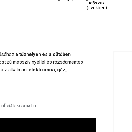
időszak
(években)
téséhez
a tűzhelyen és a sütőben
hosszú masszív nyéllel és rozsdamentes
yhez alkalmas:
elektromos, gáz,
;
info@tescoma.hu