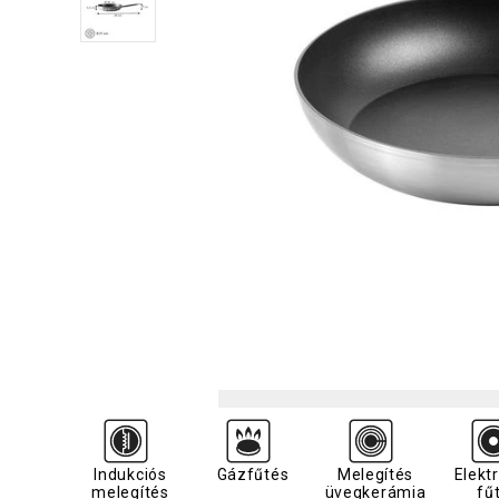
Indukciós
Gázfűtés
Melegítés
Elekt
melegítés
üvegkerámia
fű