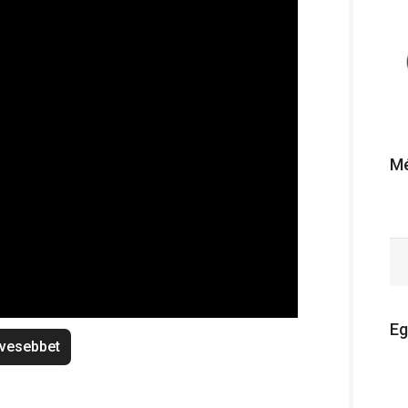
Mé
Eg
vesebbet