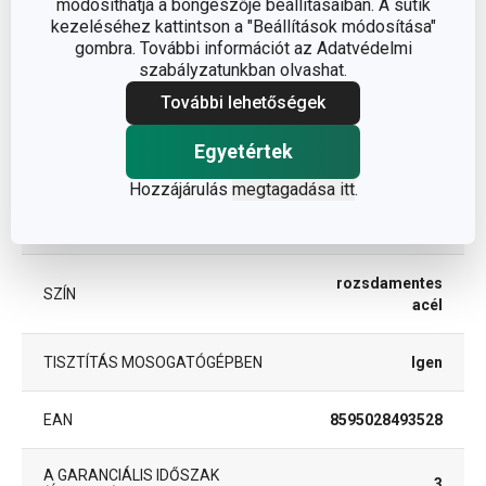
módosíthatja a böngészője beállításaiban. A sütik
kezeléséhez kattintson a "Beállítások módosítása"
rozsdamentes
ANYAG
gombra. További információt az Adatvédelmi
acél
szabályzatunkban olvashat.
További lehetőségek
BESOROLÁS
főzőeszközök
Egyetértek
TERMÉKCSALÁD
GrandCHEF
Hozzájárulás
megtagadása itt
.
TÍPUS
fogók/csipeszek
rozsdamentes
SZÍN
acél
TISZTÍTÁS MOSOGATÓGÉPBEN
Igen
EAN
8595028493528
A GARANCIÁLIS IDŐSZAK
3