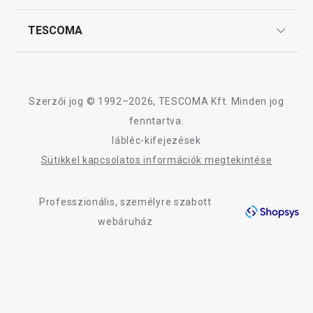
Szállítási díjak és fizetési módok
Tálalás
Affiliate program
TESCOMA
Reklamáció és termékvisszaküldés
Karrier
Szeletelés
TESCOMA garancia és szerviz
Rólunk
Design
Sütés
Szerzői jog © 1992–2026, TESCOMA Kft. Minden jog
Minőség
fenntartva.
lábléc-kifejezések
Italok
Blog
Sütikkel kapcsolatos információk megtekintése
Kapcsolat
Kültéri tevékenységek
Professzionális, személyre szabott
Adatkezelési Tájékoztató
webáruház
Akadálymentességi nyilatkozat
Mosogatás és takarítás