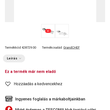
Termékkód
428729.00
Termékcsalád:
GrandCHEF
Leírás
Ez a termék már nem eladó
Hozzáadás a kedvencekhez
Ingyenes foglalás a márkaboltjainkban
Miért érdemes a TESCOMA klub tagjává válni