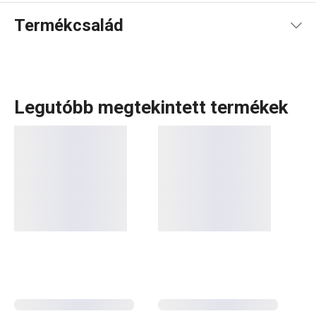
Termékcsalád
Legutóbb megtekintett termékek
A GrandCHEF
konyhai eszközök
és
elektromos
készülékek
széles választéka tökéletesen illeszkedik
mind a hagyományos, mind a modern konyhák stílusához.
Ezt a termékcsaládot az egységes dizájn és a teljesen
rozsdamentes vagy fémszerkezet jellemzi, minimális
műanyag felhasználásával. Az edények között nemcsak
kiváló minőségű
serpenyők
,
lábasok
és
nyeles lábasok
találhatók, hanem megbízható
kukták
is, amelyek
megfelelnek a legmagasabb elvárásoknak. A GrandCHEF
elektromos készülékek, például a gyorsforraló,