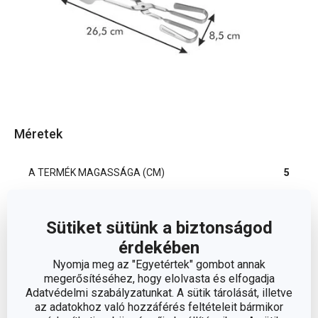
Méretek
A TERMÉK MAGASSÁGA (CM)
5
A TERMÉK SZÉLESSÉGE (CM)
8.5
Sütiket sütünk a biztonságod
érdekében
A TERMÉK HOSSZA (CM)
26.5
Nyomja meg az "Egyetértek" gombot annak
megerősítéséhez, hogy elolvasta és elfogadja
Adatvédelmi szabályzatunkat. A sütik tárolását, illetve
Egyéb paraméterek
az adatokhoz való hozzáférés feltételeit bármikor