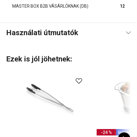
MASTER BOX B2B VÁSÁRLÓKNAK (DB)
12
Használati útmutatók
Használati útmutató és biztonsági információk
Ezek is jól jöhetnek:
Használati útmutató és biztonsági információk
-24 %
Ingyen sz