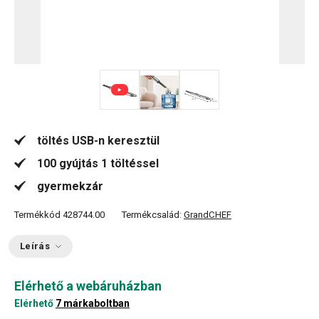
töltés USB-n keresztül
100 gyújtás 1 töltéssel
gyermekzár
Termékkód
428744.00
Termékcsalád:
GrandCHEF
Leírás
Elérhető a webáruházban
Elérhető
7 márkaboltban