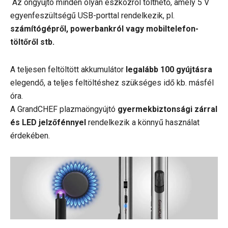
Az öngyújtó minden olyan eszközről tölthető, amely 5 V
egyenfeszültségű USB-porttal rendelkezik, pl.
számítógépről, powerbankról vagy mobiltelefon-
töltőről stb.
A teljesen feltöltött akkumulátor
legalább 100
gyújtásra
elegendő, a teljes feltöltéshez szükséges idő kb. másfél
óra.
A GrandCHEF plazmaöngyújtó
gyermekbiztonsági zárral
és LED jelzőfénnyel
rendelkezik a könnyű használat
érdekében.