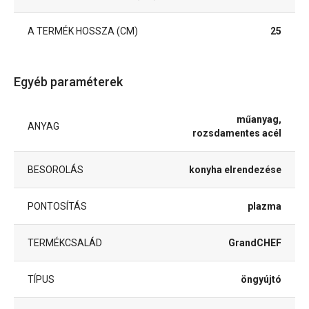
A TERMÉK HOSSZA (CM)
25
Egyéb paraméterek
műanyag,
ANYAG
rozsdamentes acél
BESOROLÁS
konyha elrendezése
PONTOSÍTÁS
plazma
TERMÉKCSALÁD
GrandCHEF
TÍPUS
öngyújtó