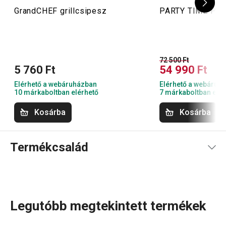
GrandCHEF grillcsipesz
PARTY TIME Powe
72 500 Ft
5 760 Ft
54 990 Ft
Elérhető a webáruházban
Elérhető a webáruh
10 márkaboltban elérhető
7 márkaboltban elér
Kosárba
Kosárba
Termékcsalád
Legutóbb megtekintett termékek