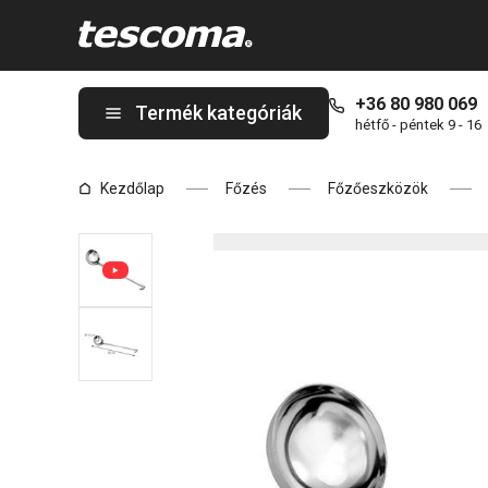
A GrandCHEF merőkanál ø 10 cm, 0,2 l oldalon tartózkodik
+36 80 980 069
Termék kategóriák
hétfő - péntek 9 - 16
Kezdőlap
Főzés
Főzőeszközök