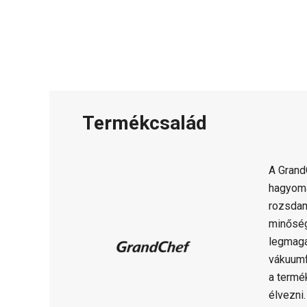
Termékcsalád
A Gran
hagyomá
rozsdam
minősé
legmaga
vákuumf
a termé
élvezni.