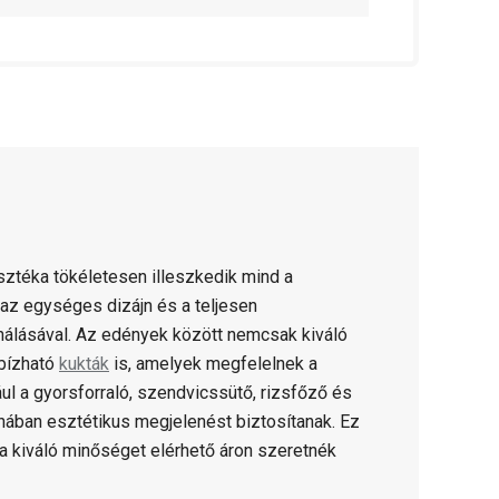
ztéka tökéletesen illeszkedik mind a
az egységes dizájn és a teljesen
álásával. Az edények között nemcsak kiváló
bízható
kukták
is, amelyek megfelelnek a
 a gyorsforraló, szendvicssütő, rizsfőző és
hában esztétikus megjelenést biztosítanak. Ez
 a kiváló minőséget elérhető áron szeretnék