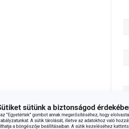
Sütiket sütünk a biztonságod érdekébe
z "Egyetértek" gombot annak megerősítéséhez, hogy elolvasta
bályzatunkat. A sütik tárolását, illetve az adatokhoz való hozzáf
hatja a böngészője beállításaiban. A sütik kezeléséhez kattints