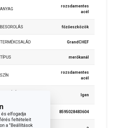
rozsdamentes
ANYAG
acél
BESOROLÁS
főzőeszközök
TERMÉKCSALÁD
GrandCHEF
TÍPUS
merőkanál
rozsdamentes
SZÍN
acél
TISZTÍTÁS
Igen
MOSOGATÓGÉPBEN
n
EAN
8595028483604
 és elfogadja
érés feltételeit
on a "Beállítások
A GARANCIÁLIS IDŐSZAK