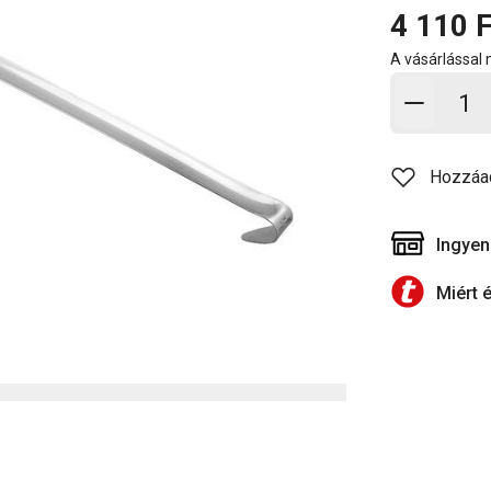
4 110 F
A vásárlással
Kosárb
Hozzáa
Ingyen
Miért 