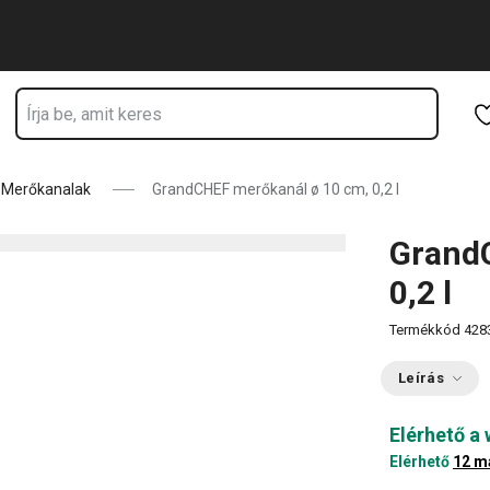
Ugrás a fő tartalomhoz
Ugrás a navigációhoz
Ugrás a kereséshez
Merőkanalak
GrandCHEF merőkanál ø 10 cm, 0,2 l
Grand
0,2 l
Termékkód
428
Leírás
Elérhető a
Elérhető
12 m