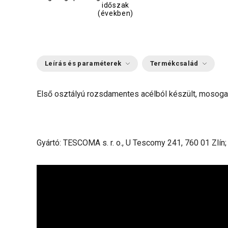
időszak
(években)
Leírás és paraméterek
Termékcsalád
Első osztályú rozsdamentes acélból készült, mosoga
Gyártó: TESCOMA s. r. o., U Tescomy 241, 760 01 Zlín