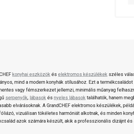
dCHEF
konyhai eszközök
és
elektromos készülékek
széles válas
nyos, mind a modern konyhák stílusához. Ezt a termékcsaládot 
entes vagy fémszerkezet jellemzi, minimális műanyag felhaszn
gű
serpenyők
,
lábasok
és
nyeles lábasok
találhatók, hanem meg
sabb elvárásoknak. A GrandCHEF elektromos készülékek, például
óliázó, vizuálisan tökéletes harmóniát alkotnak, és minden kony
kcsalád azok számára készült, akik a professzionális dizájnt és