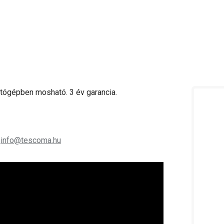
tógépben mosható. 3 év garancia.
;
info@tescoma.hu