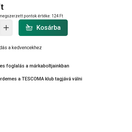
t
 megszerzett pontok értéke:
124 Ft
a - mennyiség
Kosárba
dás a kedvencekhez
es foglalás a márkaboltjainkban
érdemes a TESCOMA klub tagjává válni