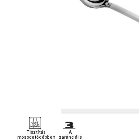
Tisztítás
A
mosogatógépben
garanciális