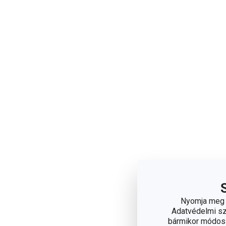
Nyomja meg a
Adatvédelmi sza
bármikor módosít