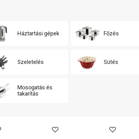
Háztartási gépek
Főzés
Szeletelés
Sütés
Mosogatás és
takarítás