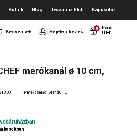
Boltok
Blog
Tescoma klub
Kapcsolat
Kosár
0
Kedvencek
Bejelentkezés
0 Ft
CHEF merőkanál ø 10 cm,
318.00
Termékcsalád:
GrandCHEF
 webáruházban
árkaboltban