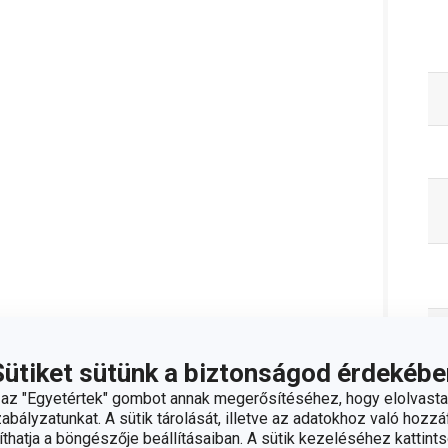
Sütiket sütünk a biztonságod érdekébe
z "Egyetértek" gombot annak megerősítéséhez, hogy elolvasta
bályzatunkat. A sütik tárolását, illetve az adatokhoz való hozzáf
hatja a böngészője beállításaiban. A sütik kezeléséhez kattints