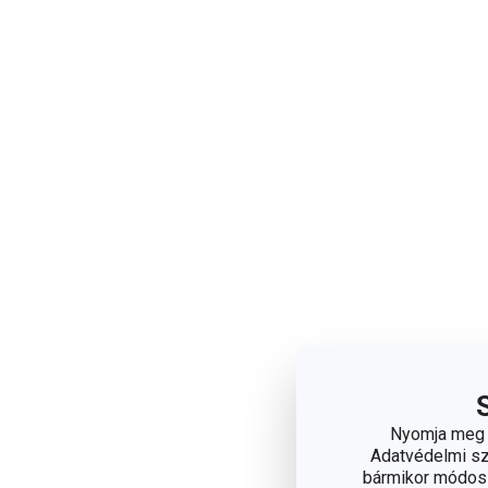
Nyomja meg a
Adatvédelmi sza
bármikor módosít