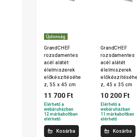
Újdonság
GrandCHEF
GrandCHEF
rozsdamentes
rozsdamentes
acél alátét
acél alátét
élelmiszerek
élelmiszerek
előkészítéséhe
előkészítéséh
z, 55 x 45 cm
z, 45 x 35 cm
11 700 Ft
10 200 Ft
Elérhető a
Elérhető a
webáruházban
webáruházban
12 márkaboltban
11 márkaboltban
elérhető
elérhető
Kosárba
Kosárba