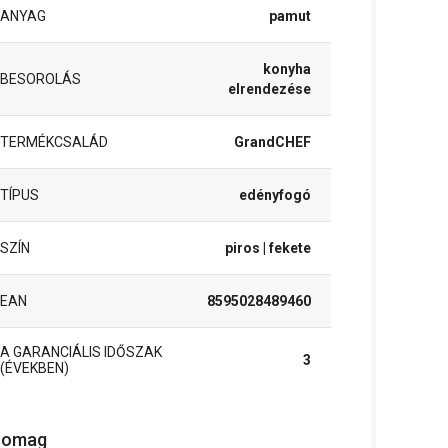
ANYAG
pamut
konyha
BESOROLÁS
elrendezése
TERMÉKCSALÁD
GrandCHEF
TÍPUS
edényfogó
SZÍN
piros
| fekete
EAN
8595028489460
A GARANCIÁLIS IDŐSZAK
3
(ÉVEKBEN)
somag