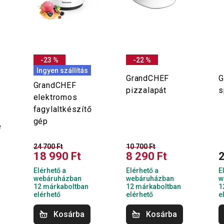
-23 %
-22 %
Ingyen szállítás
GrandCHEF
G
GrandCHEF
pizzalapát
s
elektromos
fagylaltkészítő
gép
e
24 700 Ft
10 700 Ft
18 990 Ft
8 290 Ft
2
Elérhető a
Elérhető a
E
webáruházban
webáruházban
w
12 márkaboltban
12 márkaboltban
1
elérhető
elérhető
e
Kosárba
Kosárba