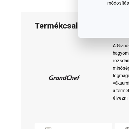
módosítása
Termékcsalád
A Gran
hagyomá
rozsdam
minősé
legmaga
vákuumf
a termé
élvezni.