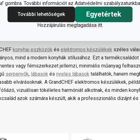
" gombra. További információt az Adatvédelmi szabályzatunkba
Egyetértek
További lehetőségek
Hozzájárulás
megtagadása itt
.
dCHEF
konyhai eszközök
és
elektromos készülékek
széles válas
nyos, mind a modern konyhák stílusához. Ezt a termékcsaládot 
entes vagy fémszerkezet jellemzi, minimális műanyag felhaszn
gű
serpenyők
,
lábasok
és
nyeles lábasok
találhatók, hanem meg
sabb elvárásoknak. A GrandCHEF elektromos készülékek, például
óliázó, vizuálisan tökéletes harmóniát alkotnak, és minden kony
kcsalád azok számára készült, akik a professzionális dizájnt és