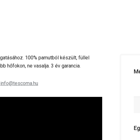
atásához. 100% pamutból készült, füllel
b hőfokon, ne vasalja. 3 év garancia.
Mé
;
info@tescoma.hu
Eg