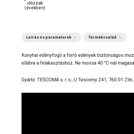
időszak
(években)
Leírás és paraméterek
Termékcsalád
Konyhai edényfogó a forró edények
biztonságos mozg
ellátva a felakasztáshoz. Ne mossa 40 °C-nál magasab
Gyártó: TESCOMA s. r. o., U Tescomy 241, 760 01 Zlín