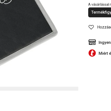
A vásárlással
Termékfigy
Hozzáa
Ingyen
Miért 