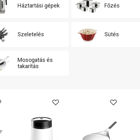
Háztartási gépek
Főzés
Szeletelés
Sütés
Mosogatás és
takarítás