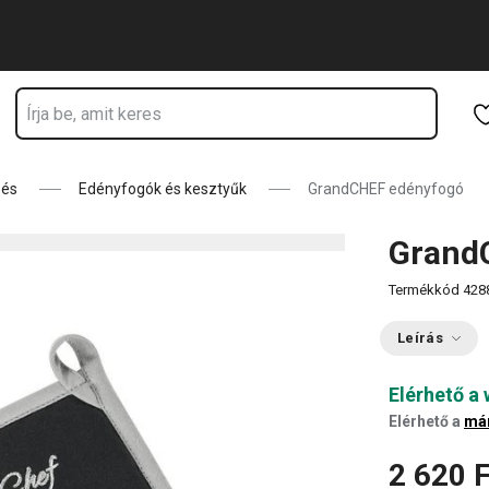
Ugrás a fő tartalomhoz
Ugrás a navigációhoz
Ugrás a kereséshez
zés
Edényfogók és kesztyűk
GrandCHEF edényfogó
Grand
Termékkód
428
Leírás
Elérhető a
Elérhető a
má
2 620 F