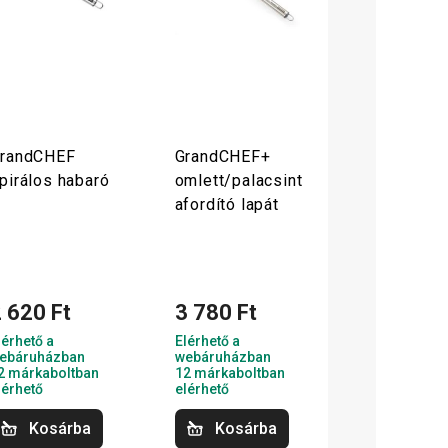
randCHEF
GrandCHEF+
pirálos habaró
omlett/palacsint
afordító lapát
 620 Ft
3 780 Ft
lérhető a
Elérhető a
ebáruházban
webáruházban
2 márkaboltban
12 márkaboltban
lérhető
elérhető
Kosárba
Kosárba