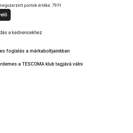
 megszerzett pontok értéke:
79 Ft
elő
dás a kedvencekhez
es foglalás a márkaboltjainkban
érdemes a TESCOMA klub tagjává válni