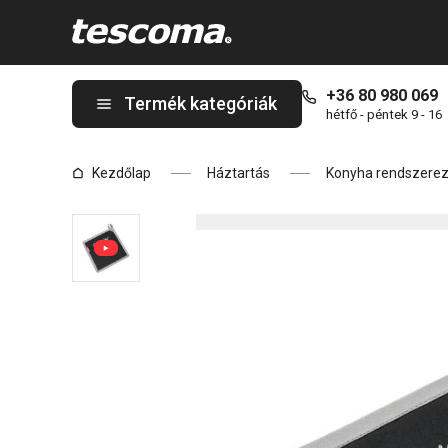
A GrandCHEF edényfogó oldalon tartózkodik
+36 80 980 069
Termék kategóriák
hétfő - péntek 9 - 16
Kezdőlap
Háztartás
Konyha rendszere