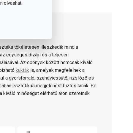
n olvashat.
ztéka tökéletesen illeszkedik mind a
az egységes dizájn és a teljesen
álásával. Az edények között nemcsak kiváló
bízható
kukták
is, amelyek megfelelnek a
 a gyorsforraló, szendvicssütő, rizsfőző és
hában esztétikus megjelenést biztosítanak. Ez
 a kiváló minőséget elérhető áron szeretnék