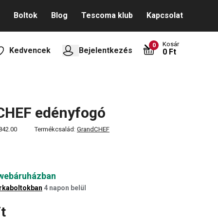
Boltok
Blog
Tescoma klub
Kapcsolat
Kosár
0
Kedvencek
Bejelentkezés
0 Ft
CHEF edényfogó
842.00
Termékcsalád:
GrandCHEF
 webáruházban
rkaboltokban
4 napon belül
t