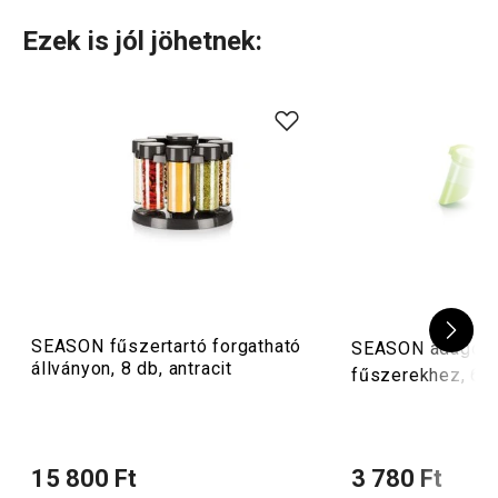
Ezek is jól jöhetnek:
SEASON fűszertartó forgatható
SEASON adagoló
állványon, 8 db, antracit
fűszerekhez, 6 
15 800 Ft
3 780 Ft