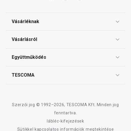
Vásárléknak
Ajándékutalványok
Vásárlásról
Tescoma klub
ÁSZF
Együttműködés
Gyakori kérdések
Szállítási díjak és fizetési módok
Affiliate program
TESCOMA
Reklamáció és termékvisszaküldés
Karrier
TESCOMA garancia és szerviz
Rólunk
Design
Szerzői jog © 1992–2026, TESCOMA Kft. Minden jog
Minőség
fenntartva.
lábléc-kifejezések
Blog
Sütikkel kapcsolatos információk megtekintése