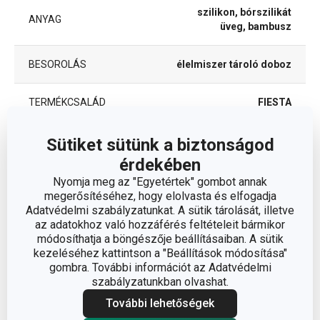
szilikon, bórszilikát
ANYAG
üveg, bambusz
BESOROLÁS
élelmiszer tároló doboz
TERMÉKCSALÁD
FIESTA
TÍPUS
élelmiszertároló doboz
Sütiket sütünk a biztonságod
érdekében
TISZTÍTÁS
Nyomja meg az "Egyetértek" gombot annak
Nem
MOSOGATÓGÉPBEN
megerősítéséhez, hogy elolvasta és elfogadja
Adatvédelmi szabályzatunkat. A sütik tárolását, illetve
az adatokhoz való hozzáférés feltételeit bármikor
EAN
8595028436709
módosíthatja a böngészője beállításaiban. A sütik
kezeléséhez kattintson a "Beállítások módosítása"
A GARANCIÁLIS IDŐSZAK
gombra. További információt az Adatvédelmi
5
(ÉVEKBEN)
szabályzatunkban olvashat.
További lehetőségek