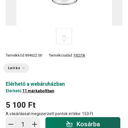
Termékkód
894622.00
Termékcsalád:
FIESTA
Leírás
Elérhető a webáruházban
Elérhető
11 márkaboltban
5 100 Ft
A vásárlással megszerzett pontok értéke:
153 Ft
Kosárba - mennyiség
Kosárba