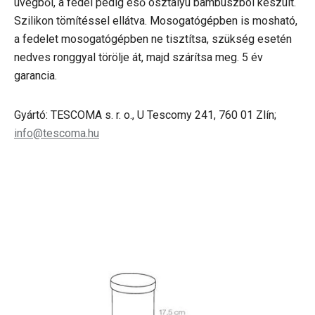
üvegből, a fedél pedig eső osztályú bambuszból készült.
Szilikon tömítéssel ellátva. Mosogatógépben is mosható,
a fedelet mosogatógépben ne tisztítsa, szükség esetén
nedves ronggyal törölje át, majd szárítsa meg. 5 év
garancia.
Gyártó: TESCOMA s. r. o., U Tescomy 241, 760 01 Zlín;
info@tescoma.hu