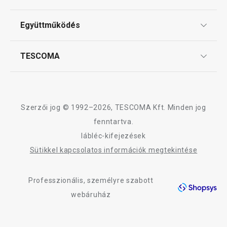
Tescoma klub
ÁSZF
Együttműködés
Gyakori kérdések
Szállítási díjak és fizetési módok
Affiliate program
TESCOMA
Reklamáció és termékvisszaküldés
Karrier
TESCOMA garancia és szerviz
Rólunk
Design
Szerzői jog © 1992–2026, TESCOMA Kft. Minden jog
Minőség
fenntartva.
lábléc-kifejezések
Blog
Sütikkel kapcsolatos információk megtekintése
Kapcsolat
Professzionális, személyre szabott
Adatkezelési Tájékoztató
webáruház
Akadálymentességi nyilatkozat