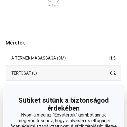
Méretek
A TERMÉK MAGASSÁGA (CM)
11.5
TÉRFOGAT (L)
0.2
ÁTMÉRŐ (CM)
7
Sütiket sütünk a biztonságod
érdekében
Egyéb paraméterek
Nyomja meg az "Egyetértek" gombot annak
megerősítéséhez, hogy elolvasta és elfogadja
szilikon, bórszilikát
Adatvédelmi szabályzatunkat. A sütik tárolását, illetve