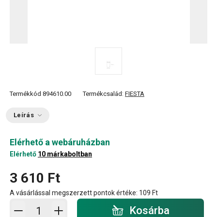
Termékkód
894610.00
Termékcsalád:
FIESTA
Leírás
Elérhető a webáruházban
Elérhető
10 márkaboltban
3 610 Ft
A vásárlással megszerzett pontok értéke:
109 Ft
Kosárba - mennyiség
Kosárba