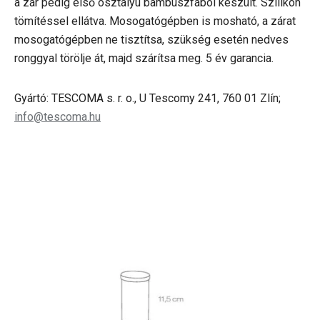
a zár pedig első osztályú bambuszfából készült. Szilikon
tömítéssel ellátva. Mosogatógépben is mosható, a zárat
mosogatógépben ne tisztítsa, szükség esetén nedves
ronggyal törölje át, majd szárítsa meg. 5 év garancia.
Gyártó: TESCOMA s. r. o., U Tescomy 241, 760 01 Zlín;
info@tescoma.hu