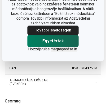
ANYAG
üveg, bambusz
az adatokhoz való hozzáférés feltételeit bármikor
módosíthatja a böngészője beállításaiban. A sütik
kezeléséhez kattintson a "Beállítások módosítása"
BESOROLÁS
élelmiszer tároló doboz
gombra. További információt az Adatvédelmi
szabályzatunkban olvashat.
TERMÉKCSALÁD
FIESTA
További lehetőségek
TÍPUS
Egyetértek
fűszertartó
Hozzájárulás
megtagadása itt
.
TISZTÍTÁS
Nem
MOSOGATÓGÉPBEN
EAN
8595028437539
A GARANCIÁLIS IDŐSZAK
5
(ÉVEKBEN)
Csomag