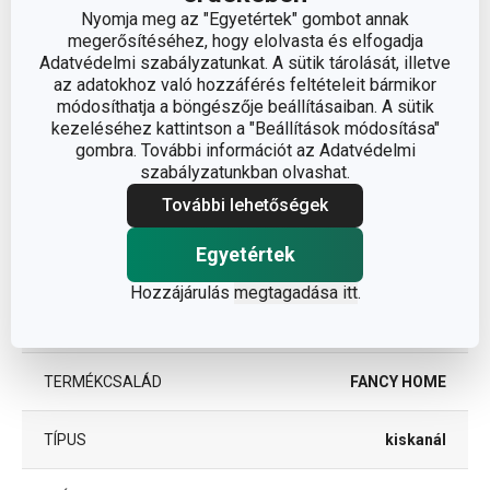
Nyomja meg az "Egyetértek" gombot annak
megerősítéséhez, hogy elolvasta és elfogadja
A TERMÉK SZÉLESSÉGE (CM)
3
Adatvédelmi szabályzatunkat. A sütik tárolását, illetve
az adatokhoz való hozzáférés feltételeit bármikor
A TERMÉK HOSSZA (CM)
14
módosíthatja a böngészője beállításaiban. A sütik
kezeléséhez kattintson a "Beállítások módosítása"
gombra. További információt az Adatvédelmi
szabályzatunkban olvashat.
Egyéb paraméterek
További lehetőségek
műanyag,
Egyetértek
ANYAG
rozsdamentes acél
Hozzájárulás
megtagadása itt
.
BESOROLÁS
evőeszközök
TERMÉKCSALÁD
FANCY HOME
TÍPUS
kiskanál