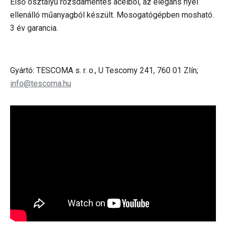
Első osztályú rozsdamentes acélból, az elegáns nyél
ellenálló műanyagból készült. Mosogatógépben mosható.
3 év garancia.
Gyártó: TESCOMA s. r. o., U Tescomy 241, 760 01 Zlín;
info@tescoma.hu