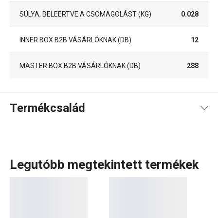
SÚLYA, BELEÉRTVE A CSOMAGOLÁST (KG)
0.028
INNER BOX B2B VÁSÁRLÓKNAK (DB)
12
MASTER BOX B2B VÁSÁRLÓKNAK (DB)
288
Termékcsalád
Legutóbb megtekintett termékek
A FANCY HOME termékcsaládban mindent megtalálsz,
amire szükséged van ahhoz, hogy
otthonod
szép és
otthonos hely legyen. Legyen szó bár
terítékről
, az
otthon