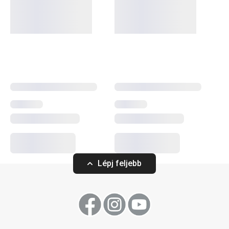
rendben tartásához
szükséges tárolódobozokról és
rendszerezőkről vagy a
vasalás
egyszerűbbé tételéről, itt
jó helyen jársz. Az
otthon illatáról
sem feledkeztünk meg:
illatdiffúzorok
,
aromalámpák
és a hozzájuk tartozó
utántöltők is elérhetők nálunk.
Háztartás
Háztartási gépek
Lépj feljebb
Tálalás
Mosogatás és takarítás