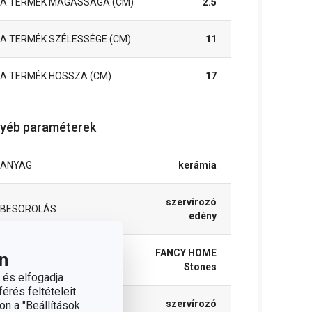
A TERMÉK MAGASSÁGA (CM)
2.5
A TERMÉK SZÉLESSÉGE (CM)
11
A TERMÉK HOSSZA (CM)
17
yéb paraméterek
ANYAG
kerámia
szervírozó
BESOROLÁS
edény
FANCY HOME
n
TERMÉKCSALÁD
Stones
 és elfogadja
érés feltételeit
szervírozó
on a "Beállítások
TÍPUS