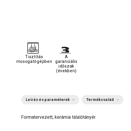
Tisztítás
A
mosogatógépben
garanciális
időszak
(években)
Leírás és paraméterek
Termékcsalád
Formatervezett, kerámia tálalótányér.