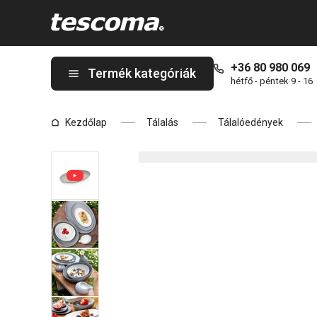
A FANCY HOME Stones szervírozótányér 17 cm, szürke oldalon 
+36 80 980 069
Termék kategóriák
hétfő - péntek 9 - 16
Kezdőlap
Tálalás
Tálalóedények