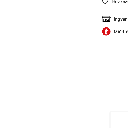
Hozzáa
Ingyen
Miért 