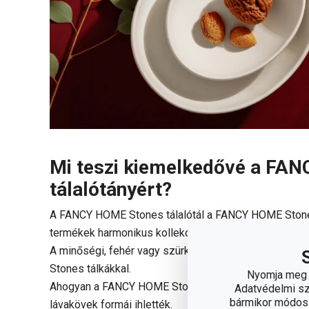
Mi teszi kiemelkedővé a FA
tálalótányért?
A FANCY HOME Stones tálalótál a FANCY HOME Stones
termékek harmonikus kollekciója.
A minőségi, fehér vagy szürke színű mázzal bevont 
Stones tálkákkal.
Nyomja meg a
Ahogyan a FANCY HOME Stones termékcsalád minden tagj
Adatvédelmi sza
bármikor módosít
lávakövek formái ihlették.