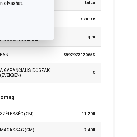
tálca
n olvashat.
SZÍN
szürke
TISZTÍTÁS
Igen
MOSOGATÓGÉPBEN
EAN
8592973120653
A GARANCIÁLIS IDŐSZAK
3
(ÉVEKBEN)
somag
SZÉLESSÉG (CM)
11.200
MAGASSÁG (CM)
2.400