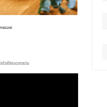
ó mázzal.
;
info@tescoma.hu