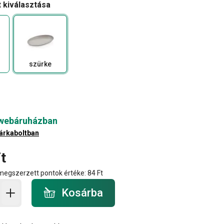
t kiválasztása
szürke
 webáruházban
árkaboltban
t
 megszerzett pontok értéke:
84 Ft
a - mennyiség
Kosárba