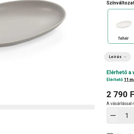
Színváltoza
fehér
Leírás
Elérhető a
Elérhető
11 m
2 790 F
A vásárlással
Kosárb