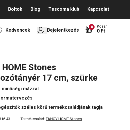
Boltok
Blog
Tescoma klub
Kapcsolat
Kosár
0
Kedvencek
Bejelentkezés
0 Ft
 HOME Stones
rozótányér 17 cm, szürke
 minőségi mázzal
 formatervezés
egészítők széles körű termékcsaládjának tagja
316.43
Termékcsalád:
FANCY HOME Stones