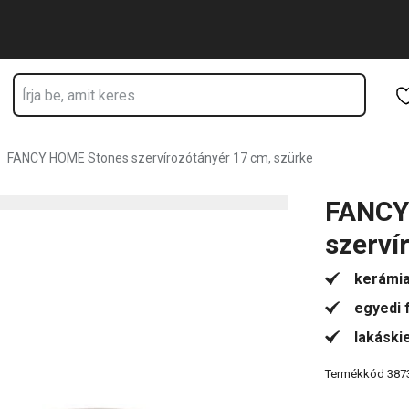
tartózkodik
Ugrás a fő tartalomhoz
Ugrás a navigációhoz
Ugrás a kereséshez
FANCY HOME Stones szervírozótányér 17 cm, szürke
FANCY
szerví
kerámia
egyedi
lakáski
Termékkód
387