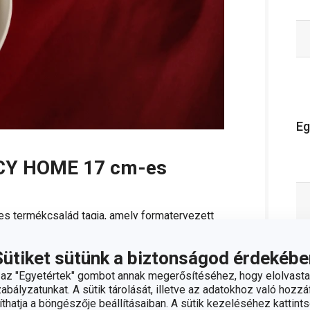
Eg
NCY HOME 17 cm-es
 termékcsalád tagja, amely formatervezett
tálakat együtt dobtuk piacra a FANCY HOME
Sütiket sütünk a biztonságod érdekébe
z "Egyetértek" gombot annak megerősítéséhez, hogy elolvasta
át, úgy a tálalótálakat és a tálkákat is a
bályzatunkat. A sütik tárolását, illetve az adatokhoz való hozzáf
hatja a böngészője beállításaiban. A sütik kezeléséhez kattints