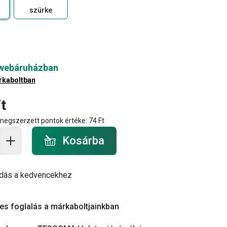
szürke
 webáruházban
rkaboltban
t
 megszerzett pontok értéke:
74 Ft
a - mennyiség
Kosárba
dás a kedvencekhez
es foglalás a márkaboltjainkban