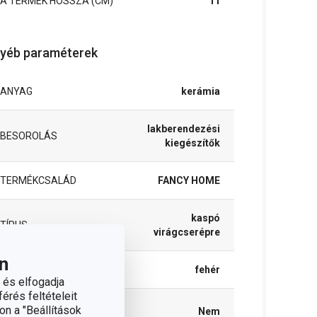
A TERMÉK HOSSZA (CM)
11
yéb paraméterek
ANYAG
kerámia
lakberendezési
BESOROLÁS
kiegészítők
TERMÉKCSALÁD
FANCY HOME
kaspó
TÍPUS
virágcserépre
n
SZÍN
fehér
 és elfogadja
érés feltételeit
TISZTÍTÁS
on a "Beállítások
Nem