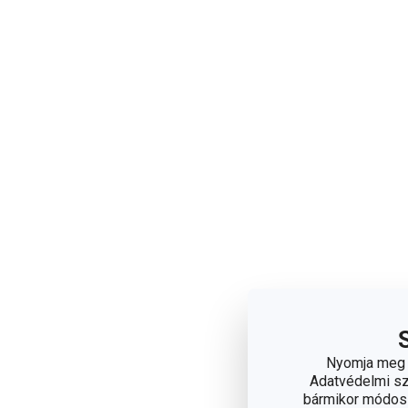
Nyomja meg a
Adatvédelmi sza
bármikor módosít