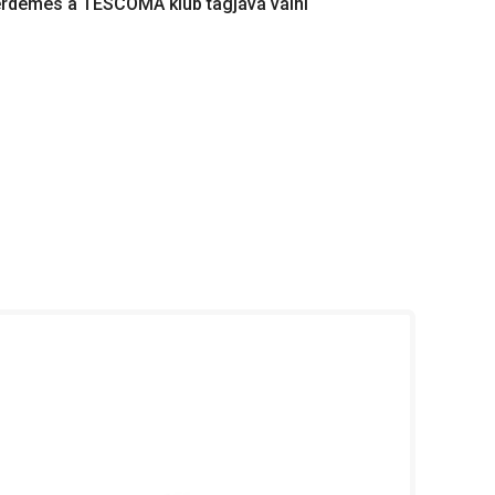
érdemes a TESCOMA klub tagjává válni