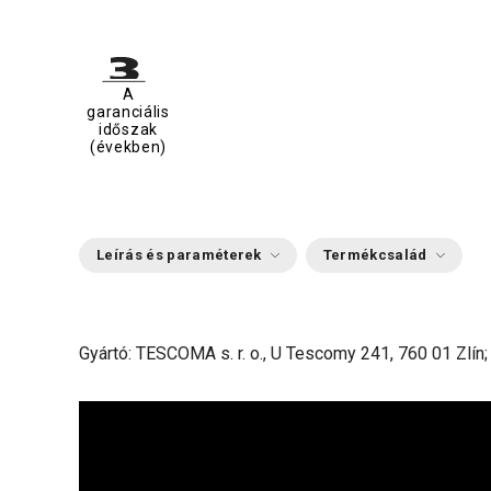
A
garanciális
időszak
(években)
Leírás és paraméterek
Termékcsalád
Gyártó: TESCOMA s. r. o., U Tescomy 241, 760 01 Zlín