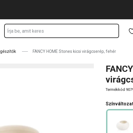
dik
Ugrás a fő tartalomhoz
Ugrás a navigációhoz
Ugrás a kereséshez
gészítők
FANCY HOME Stones kicsi virágcserép, fehér
FANCY
virágc
Termékkód
907
Színváltoza