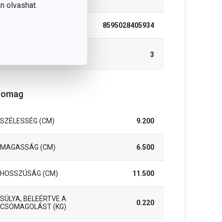
MOSOGATÓGÉPBEN
n olvashat.
EAN
8595028405934
A GARANCIÁLIS
3
IDŐSZAK (ÉVEKBEN)
somag
SZÉLESSÉG (CM)
9.200
MAGASSÁG (CM)
6.500
HOSSZÚSÁG (CM)
11.500
SÚLYA, BELEÉRTVE A
0.220
CSOMAGOLÁST (KG)