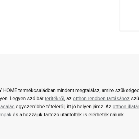
 HOME termékcsaládban mindent megtalálsz, amire szükséged
gyen. Legyen szó bár
terítékről
, az
otthon rendben tartásához
szü
vasalás
egyszerűbbé tételéről, itt jó helyen jársz. Az
otthon illatá
ámpák
és a hozzájuk tartozó utántöltők is elérhetők nálunk.