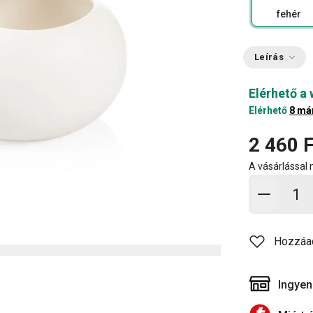
fehér
Leírás
Elérhető a
Elérhető
8 má
2 460 F
A vásárlással
Kosárb
Hozzáa
Ingyen