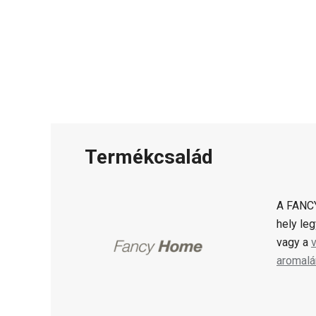
Termékcsalád
A FANCY
hely le
vagy a
aromal