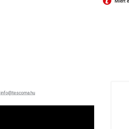
Miért 
;
info@tescoma.hu