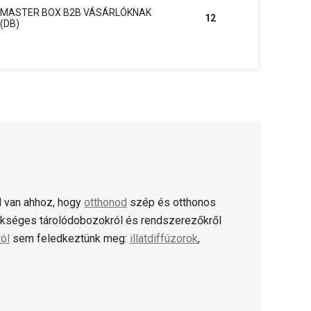
MASTER BOX B2B VÁSÁRLÓKNAK
12
(DB)
 van ahhoz, hogy
otthonod
szép és otthonos
kséges tárolódobozokról és rendszerezőkről
ról
sem feledkeztünk meg:
illatdiffúzorok
,