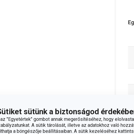
Eg
Sütiket sütünk a biztonságod érdekébe
z "Egyetértek" gombot annak megerősítéséhez, hogy elolvasta
bályzatunkat. A sütik tárolását, illetve az adatokhoz való hozzáf
hatja a böngészője beállításaiban. A sütik kezeléséhez kattints