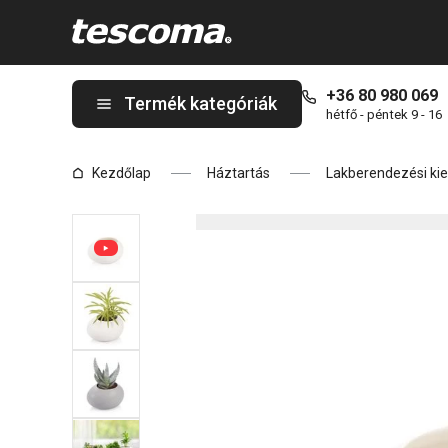
A FANCY HOME Stones kicsi virágcserép, fehér oldalon tartózko
+36 80 980 069
Termék kategóriák
hétfő - péntek 9 - 16
Kezdőlap
Háztartás
Lakberendezési kie