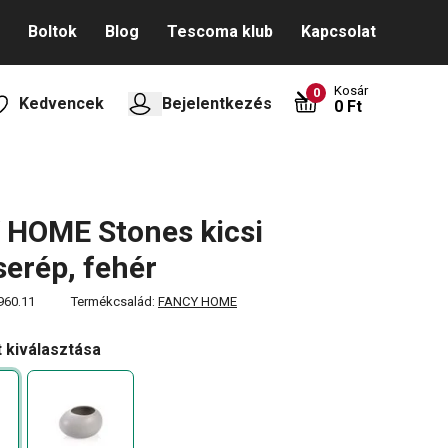
Boltok
Blog
Tescoma klub
Kapcsolat
Kosár
0
Kedvencek
Bejelentkezés
0 Ft
 HOME Stones kicsi
serép, fehér
960.11
Termékcsalád:
FANCY HOME
t kiválasztása