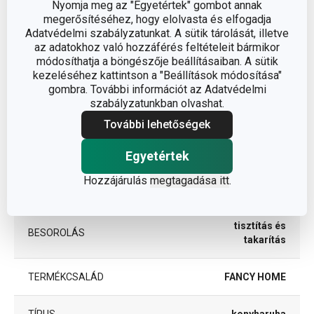
Nyomja meg az "Egyetértek" gombot annak
megerősítéséhez, hogy elolvasta és elfogadja
A TERMÉK MAGASSÁGA (CM)
0.5
Adatvédelmi szabályzatunkat. A sütik tárolását, illetve
az adatokhoz való hozzáférés feltételeit bármikor
módosíthatja a böngészője beállításaiban. A sütik
A TERMÉK SZÉLESSÉGE (CM)
42
kezeléséhez kattintson a "Beállítások módosítása"
gombra. További információt az Adatvédelmi
A TERMÉK HOSSZA (CM)
62
szabályzatunkban olvashat.
További lehetőségek
Egyéb paraméterek
Egyetértek
Hozzájárulás
megtagadása itt
.
ANYAG
ramia
tisztítás és
BESOROLÁS
takarítás
TERMÉKCSALÁD
FANCY HOME
TÍPUS
konyharuha