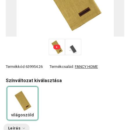
Termékkód
639954.26
Termékcsalád:
FANCY HOME
Színváltozat kiválasztása
világoszöld
Leírás