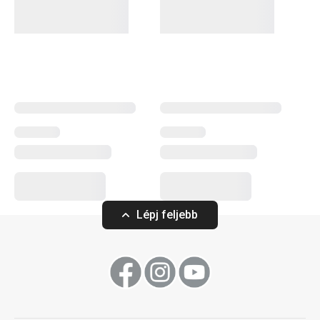
rendben tartásához
szükséges tárolódobozokról és
rendszerezőkről vagy a
vasalás
egyszerűbbé tételéről, itt
jó helyen jársz. Az
otthon illatáról
sem feledkeztünk meg:
illatdiffúzorok
,
aromalámpák
és a hozzájuk tartozó
utántöltők is elérhetők nálunk.
Háztartás
Háztartási gépek
Lépj feljebb
Tálalás
Mosogatás és takarítás