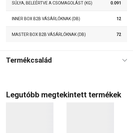
SÚLYA, BELEÉRTVE A CSOMAGOLÁST (KG)
0.091
INNER BOX B2B VÁSÁRLÓKNAK (DB)
12
MASTER BOX B2B VÁSÁRLÓKNAK (DB)
72
Termékcsalád
Legutóbb megtekintett termékek
A FANCY HOME termékcsaládban mindent megtalálsz,
amire szükséged van ahhoz, hogy
otthonod
szép és
otthonos hely legyen. Legyen szó bár
terítékről
, az
otthon