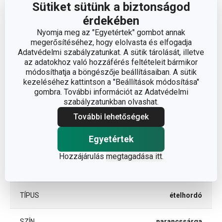
Sütiket sütünk a biztonságod
TÉRFOGAT (L)
1.4
érdekében
Nyomja meg az "Egyetértek" gombot annak
megerősítéséhez, hogy elolvasta és elfogadja
ÁTMÉRŐ (CM)
15
Adatvédelmi szabályzatunkat. A sütik tárolását, illetve
az adatokhoz való hozzáférés feltételeit bármikor
módosíthatja a böngészője beállításaiban. A sütik
Egyéb paraméterek
kezeléséhez kattintson a "Beállítások módosítása"
gombra. További információt az Adatvédelmi
szabályzatunkban olvashat.
műanyag, szilikon,
ANYAG
További lehetőségek
üveg
Egyetértek
BESOROLÁS
utazás
Hozzájárulás
megtagadása itt
.
TERMÉKCSALÁD
FAMILY COLORI
TÍPUS
ételhordó
SZÍN
narancssárga