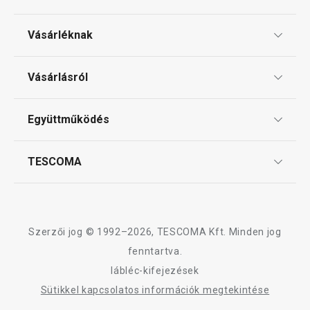
Vásárléknak
Ajándékutalványok
Vásárlásról
Tescoma klub
ÁSZF
Együttműködés
Gyakori kérdések
Szállítási díjak és fizetési módok
Affiliate program
TESCOMA
Reklamáció és termékvisszaküldés
Karrier
TESCOMA garancia és szerviz
Rólunk
Design
Szerzői jog © 1992–2026, TESCOMA Kft. Minden jog
Minőség
fenntartva.
lábléc-kifejezések
Blog
Sütikkel kapcsolatos információk megtekintése
Kapcsolat