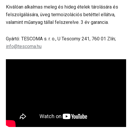
Kiválóan alkalmas meleg és hideg ételek tárolására és
felszolgálására, üveg termoizolációs betéttel ellátva,
valamint műanyag tállal felszerelve. 3 év garancia.
Gyártó: TESCOMA s. r. o., U Tescomy 241, 760 01 Zlín;
info@tescoma.hu