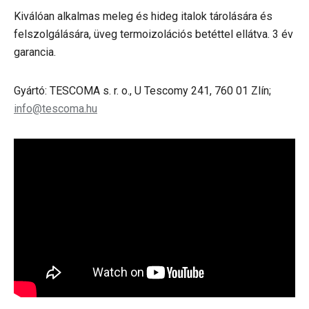
Kiválóan alkalmas meleg és hideg italok tárolására és
felszolgálására, üveg termoizolációs betéttel ellátva. 3 év
garancia.
Gyártó: TESCOMA s. r. o., U Tescomy 241, 760 01 Zlín;
info@tescoma.hu