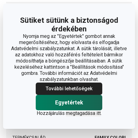
TÉRFOGAT (L)
0.75
Sütiket sütünk a biztonságod
A TERMÉK HOSSZA (CM)
13
érdekében
Nyomja meg az "Egyetértek" gombot annak
megerősítéséhez, hogy elolvasta és elfogadja
ÁTMÉRŐ (CM)
9
Adatvédelmi szabályzatunkat. A sütik tárolását, illetve
az adatokhoz való hozzáférés feltételeit bármikor
módosíthatja a böngészője beállításaiban. A sütik
Egyéb paraméterek
kezeléséhez kattintson a "Beállítások módosítása"
gombra. További információt az Adatvédelmi
szabályzatunkban olvashat.
műanyag, szilikon,
ANYAG
További lehetőségek
üveg
Egyetértek
BESOROLÁS
utazás
Hozzájárulás
megtagadása itt
.
PONTOSÍTÁS
bögrével
TERMÉKCSALÁD
FAMILY COLORI