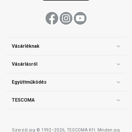
Vásárléknak
Ajándékutalványok
Vásárlásról
Tescoma klub
ÁSZF
Együttműködés
Gyakori kérdések
Szállítási díjak és fizetési módok
Affiliate program
TESCOMA
Reklamáció és termékvisszaküldés
Karrier
TESCOMA garancia és szerviz
Rólunk
Design
Szerzői jog © 1992–2026, TESCOMA Kft. Minden jog