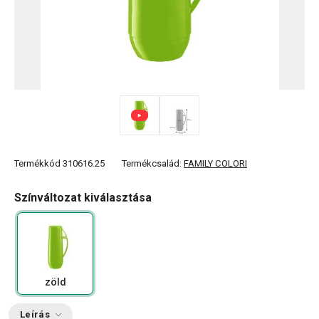
Termékkód
310616.25
Termékcsalád:
FAMILY COLORI
Színváltozat kiválasztása
zöld
Leírás