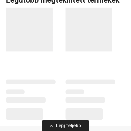
Legutóbb megtekintett termékek
Lépj feljebb