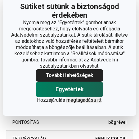
Sütiket sütünk a biztonságod
TÉRFOGAT (L)
0.75
érdekében
Nyomja meg az "Egyetértek" gombot annak
A TERMÉK HOSSZA (CM)
13
megerősítéséhez, hogy elolvasta és elfogadja
Adatvédelmi szabályzatunkat. A sütik tárolását, illetve
az adatokhoz való hozzáférés feltételeit bármikor
ÁTMÉRŐ (CM)
9
módosíthatja a böngészője beállításaiban. A sütik
kezeléséhez kattintson a "Beállítások módosítása"
gombra. További információt az Adatvédelmi
Egyéb paraméterek
szabályzatunkban olvashat.
További lehetőségek
műanyag, szilikon,
ANYAG
Egyetértek
üveg
Hozzájárulás
megtagadása itt
.
BESOROLÁS
utazás
PONTOSÍTÁS
bögrével
TERMÉKCSALÁD
FAMILY COLORI