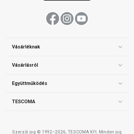
Vásárléknak
Ajándékutalványok
Vásárlásról
Tescoma klub
ÁSZF
Együttműködés
Gyakori kérdések
Szállítási díjak és fizetési módok
Affiliate program
TESCOMA
Reklamáció és termékvisszaküldés
Karrier
TESCOMA garancia és szerviz
Rólunk
Design
Szerzői jog © 1992–2026, TESCOMA Kft. Minden jog