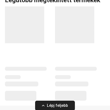
Legutóbb megtekintett termékek
Lépj feljebb