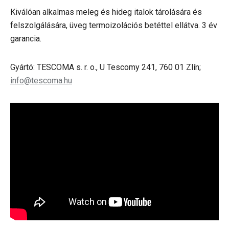
Kiválóan alkalmas meleg és hideg italok tárolására és
felszolgálására, üveg termoizolációs betéttel ellátva. 3 év
garancia.
Gyártó: TESCOMA s. r. o., U Tescomy 241, 760 01 Zlín;
info@tescoma.hu