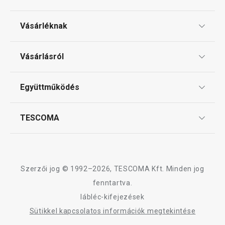
Vásárléknak
Ajándékutalványok
Vásárlásról
Tescoma klub
ÁSZF
Együttműködés
Gyakori kérdések
Szállítási díjak és fizetési módok
Affiliate program
TESCOMA
Reklamáció és termékvisszaküldés
Karrier
TESCOMA garancia és szerviz
Rólunk
Design
Szerzői jog © 1992–2026, TESCOMA Kft. Minden jog
Minőség
fenntartva.
lábléc-kifejezések
Blog
Sütikkel kapcsolatos információk megtekintése
Kapcsolat