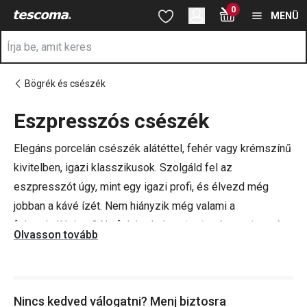
A Espresso csészék oldalon tartózkodik
0
Ugrás a fő tartalomhoz
Ugrás a navigációhoz
Ugrás a kereséshez
MENÜ
Bögrék és csészék
Eszpresszós csészék
a
Elegáns porcelán csészék alátéttel, fehér vagy krémszínű
kivitelben, igazi klasszikusok. Szolgáld fel az
eszpresszót úgy, mint egy igazi profi, és élvezd még
jobban a kávé ízét. Nem hiányzik még valami a
felszolgáláshoz? Ne felejtsd el a
tejszínt
és a
cukrot
, és
Olvasson tovább
számold meg, van-e elegendő
kávéskanalad
– ezek
ugyanis gyakran elkóborolnak a konyhában.
Nincs kedved válogatni? Menj biztosra