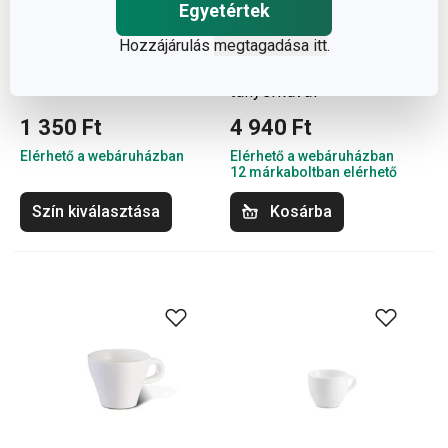
Egyetértek
FANCY HOME Stones
CREMA SHINE
Hozzájárulás
megtagadása itt
.
espresso csésze,
espressos bögre
tányérkával
1 350 Ft
4 940 Ft
Elérhető a webáruházban
Elérhető a webáruházban
12 márkaboltban elérhető
Szín kiválasztása
Kosárba