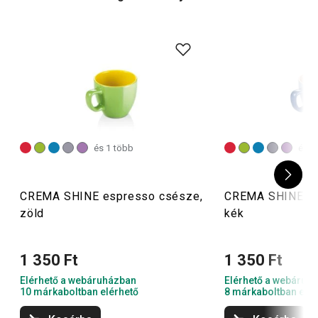
és 1 több
és 1
CREMA SHINE espresso csésze,
CREMA SHINE es
zöld
kék
1 350 Ft
1 350 Ft
Elérhető a webáruházban
Elérhető a webáruh
10 márkaboltban elérhető
8 márkaboltban elér