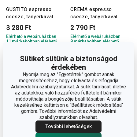
GUSTITO espresso
CREMA espresso
csésze, tányérkával
csésze, tányérkával
3 280 Ft
2 790 Ft
Elérhető a webáruházban
Elérhető a webáruházban
11 márkaboltban elérhető
8 márkaboltban elérhető
Kosárba
Kosárba
Sütiket sütünk a biztonságod
érdekében
Nyomja meg az "Egyetértek" gombot annak
megerősítéséhez, hogy elolvasta és elfogadja
Adatvédelmi szabályzatunkat. A sütik tárolását, illetve
az adatokhoz való hozzáférés feltételeit bármikor
módosíthatja a böngészője beállításaiban. A sütik
kezeléséhez kattintson a "Beállítások módosítása"
gombra. További információt az Adatvédelmi
szabályzatunkban olvashat.
További lehetőségek
és 1 több