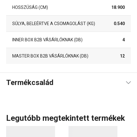
HOSSZÚSÁG (CM)
18.900
SÚLYA, BELEÉRTVE A CSOMAGOLÁST (KG)
0.540
INNER BOX B2B VÁSÁRLÓKNAK (DB)
4
MASTER BOX B2B VÁSÁRLÓKNAK (DB)
12
Termékcsalád
Legutóbb megtekintett termékek
A mindennapi
étkezés
is lehet különleges esztétikai