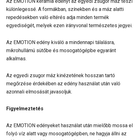
Az EMOTION kerámia edényt az egyedi zsugor máz teszi
különlegessé. A formákban, színekben és a máz alatti
repedésekben való eltérés adja minden termék
egyediségét, melyek ezen irányvonal természetes jegyei.
Az EMOTION edény kiváló a mindennapi tálalásra,
mikrohullámú sütőbe és mosogatógépbe egyaránt
alkalmas.
Az egyedi zsugor máz kinézetének hosszan tartó
megőrzése érdekében az edény használat után való
azonnali elmosását javasoljuk.
Figyelmeztetés
Az EMOTION edényeket használat után mielőbb mossa el
folyó víz alatt vagy mosogatógépben, ne hagyja állni az