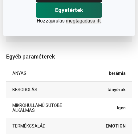
Méretek
Egyetértek
A TERMÉK MAGASSÁGA (CM)
6
Hozzájárulás
megtagadása itt
.
ÁTMÉRŐ (CM)
19
Egyéb paraméterek
ANYAG
kerámia
BESOROLÁS
tányérok
MIKROHULLÁMÚ SÜTŐBE
Igen
ALKALMAS
TERMÉKCSALÁD
EMOTION