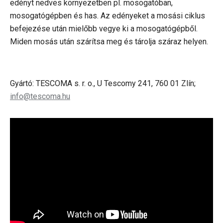
edényt nedves környezetben pl. mosogatóban,
mosogatógépben és has. Az edényeket a mosási ciklus
befejezése után mielőbb vegye ki a mosogatógépből.
Miden mosás után szárítsa meg és tárolja száraz helyen.
Gyártó: TESCOMA s. r. o., U Tescomy 241, 760 01 Zlín;
info@tescoma.hu