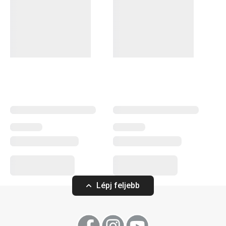
élmény az EMOTION porcelánedényeknek köszönhetően,
amelyeket egyedi „craquelure” máz tesz igazán
különlegessé (a francia szó repedéshálós mintát jelent).
Minden darab egyedi. A termékcsaládban stílusos
tányérokat
,
bögréket
és
tálkákat
találsz, amelyeket
tetszés szerint kombinálhatsz és saját készletet
állíthatsz össze belőlük.
Tálalás
Italok
Lépj feljebb