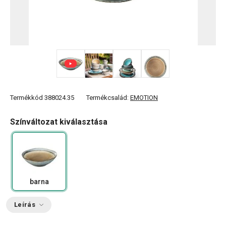
+ 5
Termékkód
388024.35
Termékcsalád:
EMOTION
Színváltozat kiválasztása
barna
Leírás