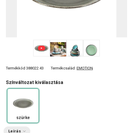
+ 5
Termékkód
388022.43
Termékcsalád:
EMOTION
Színváltozat kiválasztása
szürke
Leírás