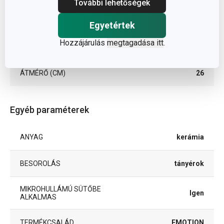
További lehetőségek
Méretek
Egyetértek
Hozzájárulás
megtagadása itt
.
A TERMÉK MAGASSÁGA (CM)
3
ÁTMÉRŐ (CM)
26
Egyéb paraméterek
ANYAG
kerámia
BESOROLÁS
tányérok
MIKROHULLÁMÚ SÜTŐBE
Igen
ALKALMAS
TERMÉKCSALÁD
EMOTION