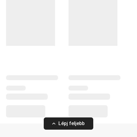
A mindennapi
étkezés
is lehet különleges esztétikai
élmény az EMOTION porcelánedényeknek köszönhetően,
amelyeket egyedi „craquelure” máz tesz igazán
különlegessé (a francia szó repedéshálós mintát jelent).
Minden darab egyedi. A termékcsaládban stílusos
tányérokat
,
bögréket
és
tálkákat
találsz, amelyeket
tetszés szerint kombinálhatsz és saját készletet
állíthatsz össze belőlük.
Tálalás
Italok
Lépj feljebb