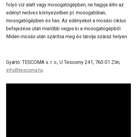
folyó víz alatt vagy mosogatógépben, ne hagyja állni az
edényt nedves környezetben pl. mosogatóban,
mosogatógépben és has. Az edényeket a mosási ciklus
befejezése után mielőbb vegye ki a mosogatógépből.
Miden mosás után szárítsa meg és tárolja száraz helyen.
Gyártó: TESCOMA s. r. o., U Tescomy 241, 760 01 Zlín;
info@tescoma.hu