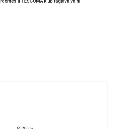
érdemes a TESCOMA klub tagjává válni