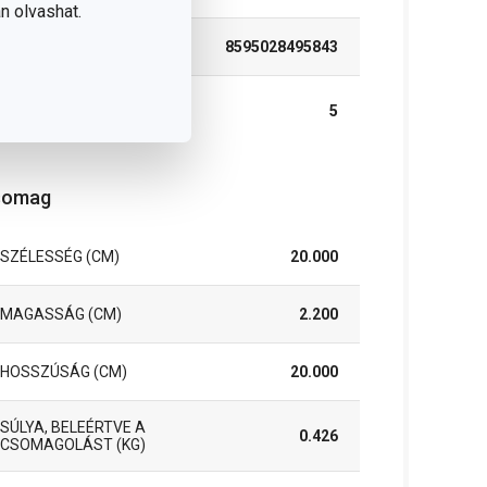
n olvashat.
EAN
8595028495843
A GARANCIÁLIS IDŐSZAK
5
(ÉVEKBEN)
somag
SZÉLESSÉG (CM)
20.000
MAGASSÁG (CM)
2.200
HOSSZÚSÁG (CM)
20.000
SÚLYA, BELEÉRTVE A
0.426
CSOMAGOLÁST (KG)