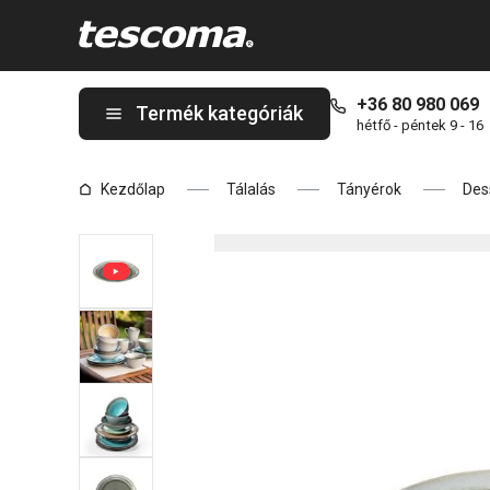
A EMOTION Desszertes tányér ø 20 cm, szürke oldalon tartózk
+36 80 980 069
Termék kategóriák
hétfő - péntek 9 - 16
Kezdőlap
Tálalás
Tányérok
Des