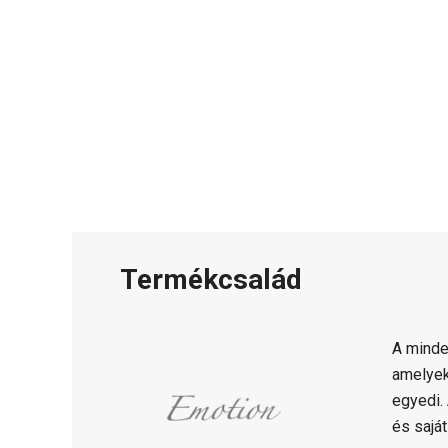
Termékcsalád
A mind
amelyek
egyedi.
és saját