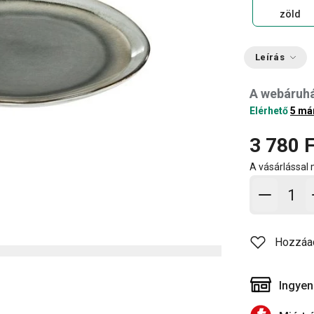
zöld
Leírás
A webáruh
Elérhető
5 má
3 780 F
A vásárlással
Kosárb
Hozzáa
Ingyen