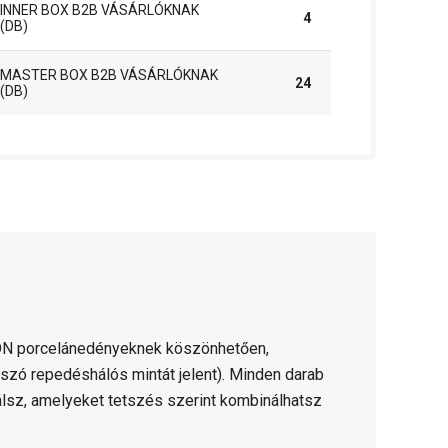
INNER BOX B2B VÁSÁRLÓKNAK
4
(DB)
MASTER BOX B2B VÁSÁRLÓKNAK
24
(DB)
ION porcelánedényeknek köszönhetően,
szó repedéshálós mintát jelent). Minden darab
álsz, amelyeket tetszés szerint kombinálhatsz