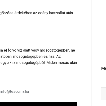
gőrzése érdekében az edény használat után
 el folyó víz alatt vagy mosogatógépben, ne
ogatóban, mosogatógépben és has. Az
 vegye ki a mosogatógépből. Miden mosás után
Mé
;
info@tescoma.hu