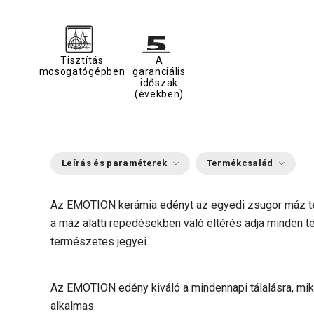
Tisztítás
A
mosogatógépben
garanciális
időszak
(években)
Leírás és paraméterek
Termékcsalád
Az EMOTION kerámia edényt az egyedi zsugor máz te
a máz alatti repedésekben való eltérés adja minden 
természetes jegyei.
Az EMOTION edény kiváló a mindennapi tálalásra, m
alkalmas.