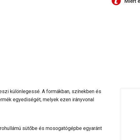
Miért 
szi különlegessé. A formákban, színekben és
termék egyediségét, melyek ezen irányvonal
ikrohullámú sütőbe és mosogatógépbe egyaránt