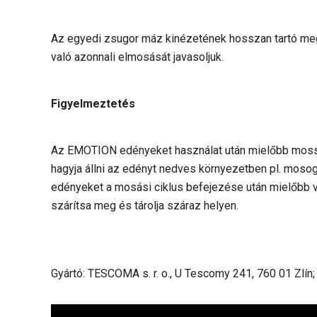
Az egyedi zsugor máz kinézetének hosszan tartó me
való azonnali elmosását javasoljuk.
Figyelmeztetés
Az EMOTION edényeket használat után mielőbb mossa
hagyja állni az edényt nedves környezetben pl. mos
edényeket a mosási ciklus befejezése után mielőbb
szárítsa meg és tárolja száraz helyen.
Gyártó: TESCOMA s. r. o., U Tescomy 241, 760 01 Zlín