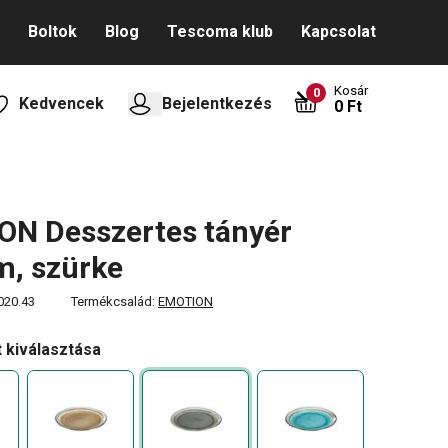
Boltok
Blog
Tescoma klub
Kapcsolat
Kosár
0
Kedvencek
Bejelentkezés
0 Ft
ON Desszertes tányér
m, szürke
020.43
Termékcsalád:
EMOTION
t kiválasztása