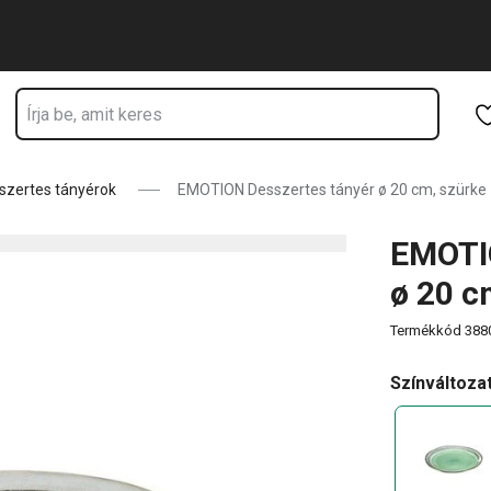
odik
Ugrás a fő tartalomhoz
Ugrás a navigációhoz
Ugrás a kereséshez
szertes tányérok
EMOTION Desszertes tányér ø 20 cm, szürke
EMOTI
ø 20 c
Termékkód
388
Színváltoza