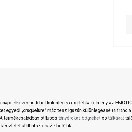
ennapi
étkezés
is lehet különleges esztétikai élmény az EMOT
et egyedi „craquelure” máz tesz igazán különlegessé (a francia 
 A termékcsaládban stílusos
tányérokat
,
bögréket
és
tálkákat
tal
 készletet állíthatsz össze belőlük.