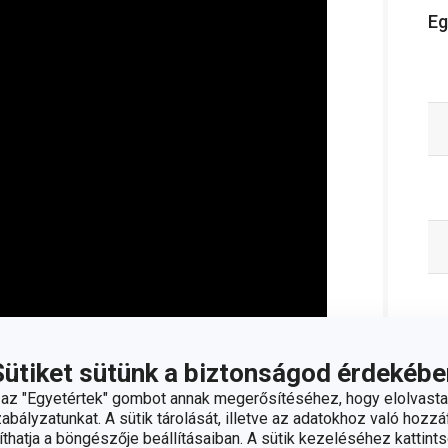
Eg
Sütiket sütünk a biztonságod érdekébe
z "Egyetértek" gombot annak megerősítéséhez, hogy elolvasta
vesebbet
bályzatunkat. A sütik tárolását, illetve az adatokhoz való hozzáf
hatja a böngészője beállításaiban. A sütik kezeléséhez kattints