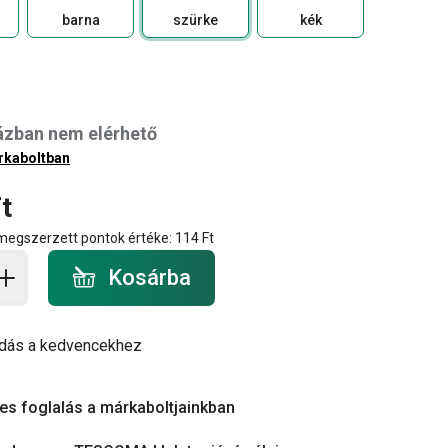
barna
szürke
kék
ázban nem elérhető
rkaboltban
t
 megszerzett pontok értéke:
114 Ft
a - mennyiség
Kosárba
dás a kedvencekhez
es foglalás a márkaboltjainkban