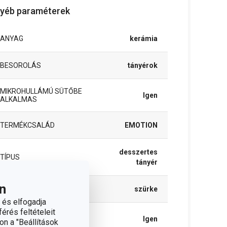
yéb paraméterek
ANYAG
kerámia
BESOROLÁS
tányérok
MIKROHULLÁMÚ SÜTŐBE
Igen
ALKALMAS
TERMÉKCSALÁD
EMOTION
desszertes
TÍPUS
tányér
n
SZÍN
szürke
 és elfogadja
érés feltételeit
TISZTÍTÁS
Igen
on a "Beállítások
MOSOGATÓGÉPBEN