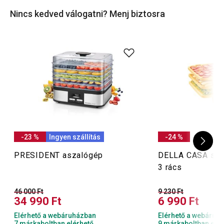
nassolnivalót hozzáadott színezékek és tartósítószerek
Nincs kedved válogatni? Menj biztosra
nélkül.
-23 %
Ingyen szállítás
-24 %
PRESIDENT aszalógép
DELLA CASA szár
3 rács
46 000 Ft
9 230 Ft
34 990 Ft
6 990 Ft
Elérhető a webáruházban
Elérhető a webáruh
7 márkaboltban elérhető
9 márkaboltban elér