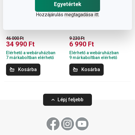
Egyetértek
-23 %
Ingyen szállítás
-24 %
Hozzájárulás
megtagadása itt
.
PRESIDENT aszalógép
DELLA CASA
szárítókészlet, 3 rács
46 000 Ft
9 230 Ft
34 990 Ft
6 990 Ft
Elérhető a webáruházban
Elérhető a webáruházban
7 márkaboltban elérhető
9 márkaboltban elérhető
Kosárba
Kosárba
Lépj feljebb