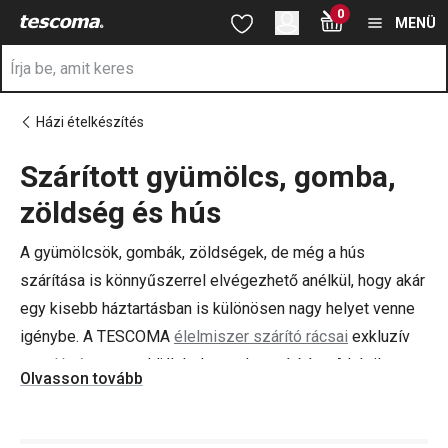
A Élelmiszer tartósítás oldalon tartózkodik
0
Ugrás a fő tartalomhoz
Ugrás a navigációhoz
Ugrás a kereséshez
MENÜ
Házi ételkészítés
Szárított gyümölcs, gomba,
a
zöldség és hús
A gyümölcsök, gombák, zöldségek, de még a hús
szárítása is könnyűszerrel elvégezhető anélkül, hogy akár
egy kisebb háztartásban is különösen nagy helyet venne
igénybe. A TESCOMA
élelmiszer szárító rácsai
exkluzív
aszalógépe
megoldják helyetted a szárítást. A házilag
Olvasson tovább
aszalt finomsgáokkal nemcsak pénzt takarítasz meg,
hanem az egészségedet is óvod - készíts egészséges