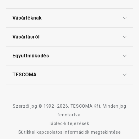
Vásárléknak
Ajándékutalványok
Vásárlásról
Tescoma klub
ÁSZF
Együttműködés
Gyakori kérdések
Szállítási díjak és fizetési módok
Affiliate program
TESCOMA
Reklamáció és termékvisszaküldés
Karrier
TESCOMA garancia és szerviz
Rólunk
Design
Szerzői jog © 1992–2026, TESCOMA Kft. Minden jog
Minőség
fenntartva.
lábléc-kifejezések
Blog
Sütikkel kapcsolatos információk megtekintése