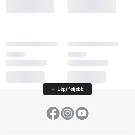
egészséges müzliszelet-forma
. Bevált recepteket és
termékvideókat is mellékeltünk, hogy a használatuk
gyerekjáték legyen.
Konyhai eszközök
Sütés
Lépj feljebb