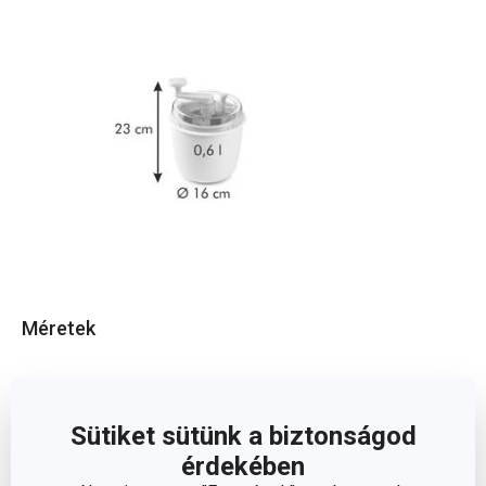
Méretek
A TERMÉK MAGASSÁGA (CM)
24
Sütiket sütünk a biztonságod
ÁTMÉRŐ (CM)
16
érdekében