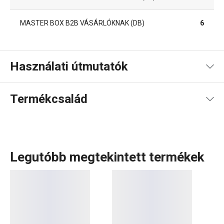
MASTER BOX B2B VÁSÁRLÓKNAK (DB)
6
Használati útmutatók
Kézikönyv recepttel
Termékcsalád
Legutóbb megtekintett termékek
A DELLA CASA termékcsalád számos praktikus eszközt
kínál, amelyek
megkönnyítik a konyhai munkát
. Olyan
bestseller termékek is megtalálhatók benne, mint a
gombóckészítő forma
, a
szirupkészítő készlet
és az