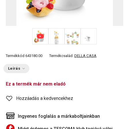
+ 1
Termékkód
643180.00
Termékcsalád:
DELLA CASA
Leírás
Ez a termék már nem eladó
Hozzáadás a kedvencekhez
Ingyenes foglalás a márkaboltjainkban
Miért érdemes a TESCOMA klub tagjává válni