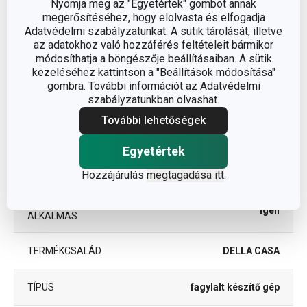
Nyomja meg az "Egyetértek" gombot annak
megerősítéséhez, hogy elolvasta és elfogadja
Egyéb paraméterek
Adatvédelmi szabályzatunkat. A sütik tárolását, illetve
az adatokhoz való hozzáférés feltételeit bármikor
módosíthatja a böngészője beállításaiban. A sütik
műanyag, egészségre
ANYAG
kezeléséhez kattintson a "Beállítások módosítása"
ártalmatlan alumínium
gombra. További információt az Adatvédelmi
szabályzatunkban olvashat.
fagylalt és joghurt
BESOROLÁS
További lehetőségek
készítése
Egyetértek
FAGYASZTÓBA
Igen
ALKALMAS
Hozzájárulás
megtagadása itt
.
HŰTŐSZEKRÉNYBE
Igen
ALKALMAS
TERMÉKCSALÁD
DELLA CASA
TÍPUS
fagylalt készítő gép