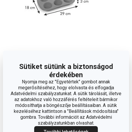
Méretek
Sütiket sütünk a biztonságod
A TERMÉK MAGASSÁGA (CM)
3
érdekében
Nyomja meg az "Egyetértek" gombot annak
A TERMÉK SZÉLESSÉGE (CM)
18
megerősítéséhez, hogy elolvasta és elfogadja
Adatvédelmi szabályzatunkat. A sütik tárolását, illetve
az adatokhoz való hozzáférés feltételeit bármikor
A TERMÉK HOSSZA (CM)
29
módosíthatja a böngészője beállításaiban. A sütik
kezeléséhez kattintson a "Beállítások módosítása"
gombra. További információt az Adatvédelmi
Egyéb paraméterek
szabályzatunkban olvashat.
További lehetőségek