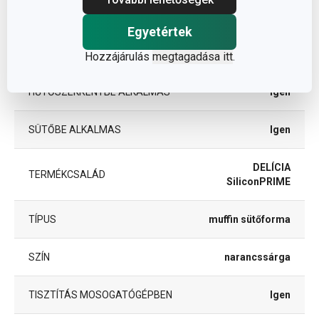
ANYAG
szilikon
Egyetértek
BESOROLÁS
sütőforma
Hozzájárulás
megtagadása itt
.
HŰTŐSZEKRÉNYBE ALKALMAS
Igen
SÜTŐBE ALKALMAS
Igen
DELÍCIA
TERMÉKCSALÁD
SiliconPRIME
TÍPUS
muffin sütőforma
SZÍN
narancssárga
TISZTÍTÁS MOSOGATÓGÉPBEN
Igen