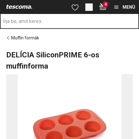
A DELÍCIA SiliconPRIME 6-os muffinforma oldalon tartózkodik
0
Ugrás a fő tartalomhoz
Ugrás a navigációhoz
Ugrás a kereséshez
MENÜ
Muffin formák
DELÍCIA SiliconPRIME 6-os
muffinforma