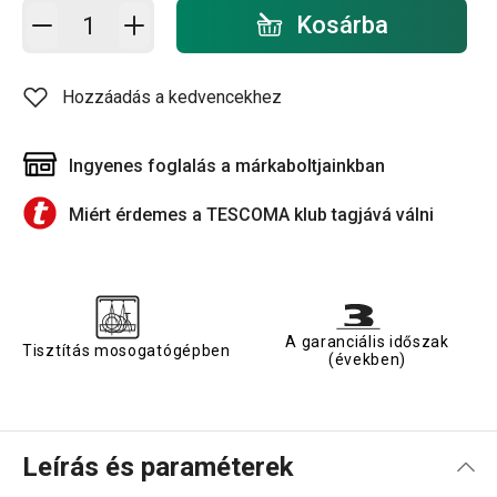
Kosárba - mennyiség
Kosárba
Hozzáadás a kedvencekhez
Ingyenes foglalás a márkaboltjainkban
Miért érdemes a TESCOMA klub tagjává válni
A garanciális időszak
Tisztítás mosogatógépben
(években)
Leírás és paraméterek