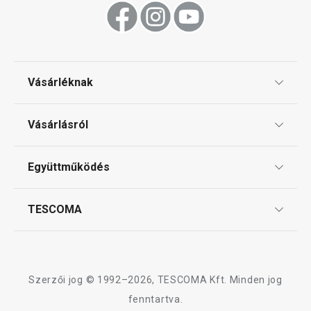
DELÍCIA Silicon
DELÍCIA SiliconPRIME
tésztaalátét 60 
10 macialakú sütőforma
Vásárléknak
Ajándékutalványok
11 500 Ft
14 800 Ft
Vásárlásról
Tescoma klub
Elérhető a webáruházban
Elérhető a webáruh
12 márkaboltban elérhető
12 márkaboltban el
ÁSZF
Együttműködés
Gyakori kérdések
Kosárba
Kosárba
Szállítási díjak és fizetési módok
Affiliate program
TESCOMA
Reklamáció és termékvisszaküldés
Karrier
TESCOMA garancia és szerviz
Rólunk
A DELÍCIA SiliconPRIME termékcsalád összes terméke
Design
Szerzői jog © 1992–2026, TESCOMA Kft. Minden jog
Minőség
fenntartva.