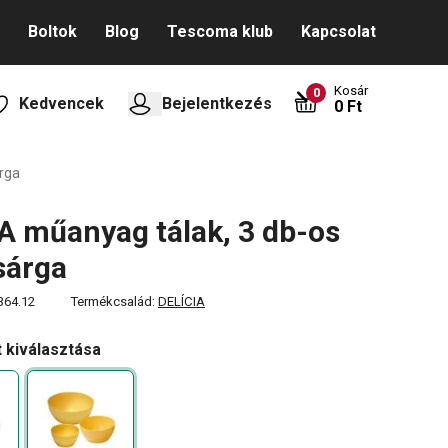
Boltok
Blog
Tescoma klub
Kapcsolat
Kosár
0
Kedvencek
Bejelentkezés
0 Ft
árga
A műanyag tálak, 3 db-os
 sárga
364.12
Termékcsalád:
DELÍCIA
t kiválasztása