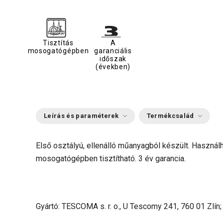
Tisztítás
A
mosogatógépben
garanciális
időszak
(években)
Leírás és paraméterek
Termékcsalád
Első osztályú, ellenálló műanyagból készült. Haszná
mosogatógépben tisztítható. 3 év garancia.
Gyártó: TESCOMA s. r. o., U Tescomy 241, 760 01 Zlín