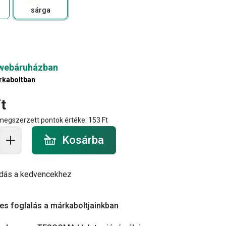
sárga
 webáruházban
rkaboltban
t
 megszerzett pontok értéke:
153 Ft
a - mennyiség
Kosárba
dás a kedvencekhez
es foglalás a márkaboltjainkban