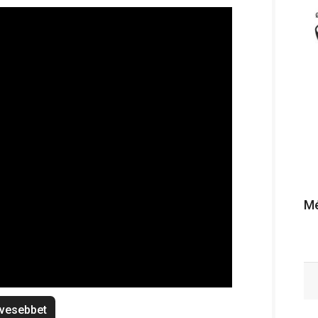
Mé
vesebbet