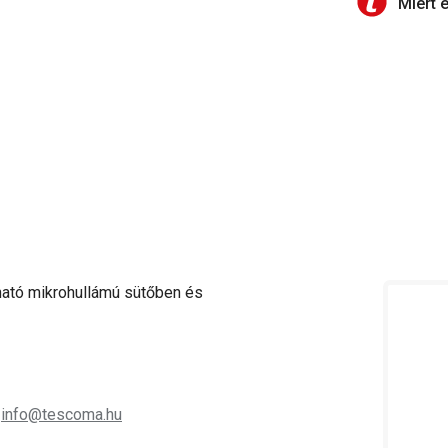
Miért 
lható mikrohullámú sütőben és
;
info@tescoma.hu