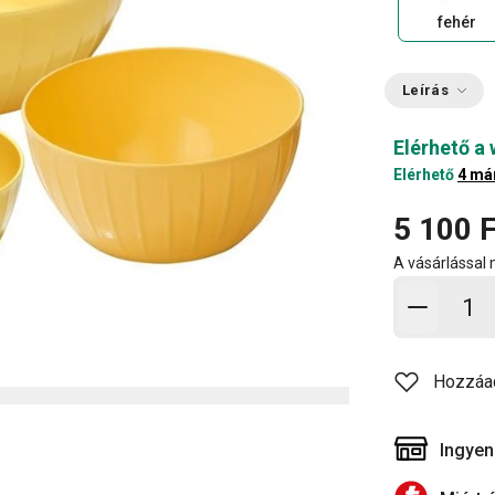
fehér
Leírás
Elérhető a
Elérhető
4 má
5 100 F
A vásárlással
Kosárb
Hozzáa
Ingyen