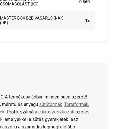
0.560
CSOMAGOLÁST (KG)
MASTER BOX B2B VÁSÁRLÓKNAK
12
(DB)
CIA termékcsaládban minden sütni szerető
ú, méretű és anyagú
sütőformák
.
Tortaformák
,
lék
. Profik számára
cukrászeszközök
széles
k, amelyekkel a sütés gyerekjáték lesz.
válaszd ki a számodra legmegfelelőbb