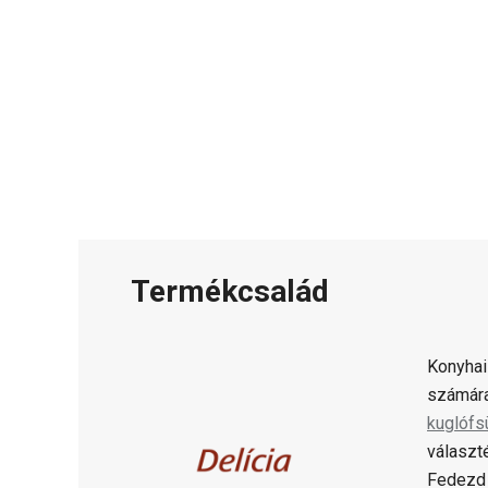
Termékcsalád
Konyhai
számára
kuglófs
választ
Fedezd 