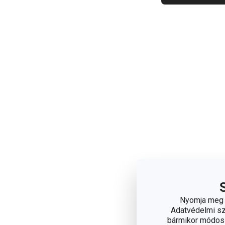
Nyomja meg a
Adatvédelmi sza
bármikor módosít