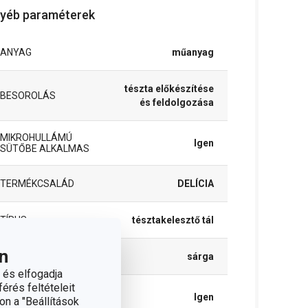
yéb paraméterek
ANYAG
műanyag
tészta előkészítése
BESOROLÁS
és feldolgozása
MIKROHULLÁMÚ
Igen
SÜTŐBE ALKALMAS
TERMÉKCSALÁD
DELÍCIA
TÍPUS
tésztakelesztő tál
n
SZÍN
sárga
 és elfogadja
érés feltételeit
TISZTÍTÁS
Igen
on a "Beállítások
MOSOGATÓGÉPBEN