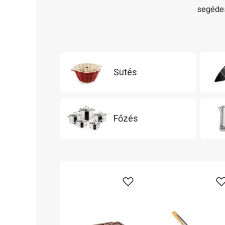
segédes
Sütés
Főzés