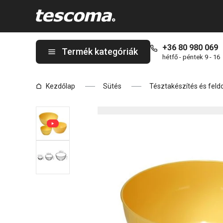
A DELÍCIA műanyag tálak, 3 db-os szett, sárga oldalon tartózko
+36 80 980 069
Termék kategóriák
hétfő - péntek 9 - 16
Kezdőlap
Sütés
Tésztakészítés és feld