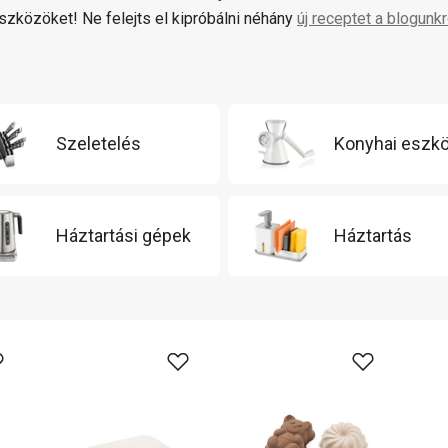
zközöket! Ne felejts el kipróbálni néhány
új receptet a blogunkr
Szeletelés
Konyhai eszk
Háztartási gépek
Háztartás