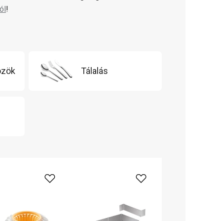
ól
!
özök
Tálalás