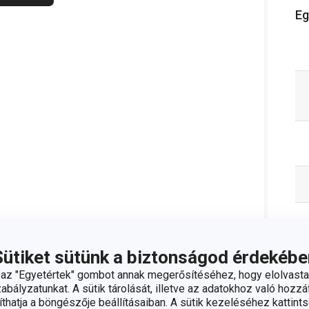
Eg
Sütiket sütünk a biztonságod érdekébe
z "Egyetértek" gombot annak megerősítéséhez, hogy elolvasta
bályzatunkat. A sütik tárolását, illetve az adatokhoz való hozzáf
hatja a böngészője beállításaiban. A sütik kezeléséhez kattints