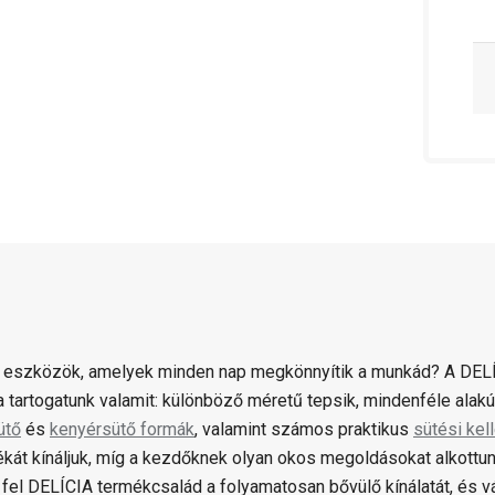
 eszközök, amelyek minden nap megkönnyítik a munkád? A DELÍ
 tartogatunk valamit: különböző méretű tepsik, mindenféle alak
ütő
és
kenyérsütő formák
, valamint számos praktikus
sütési kel
ékát kínáljuk, míg a kezdőknek olyan okos megoldásokat alkottun
fel DELÍCIA termékcsalád a folyamatosan bővülő kínálatát, és 