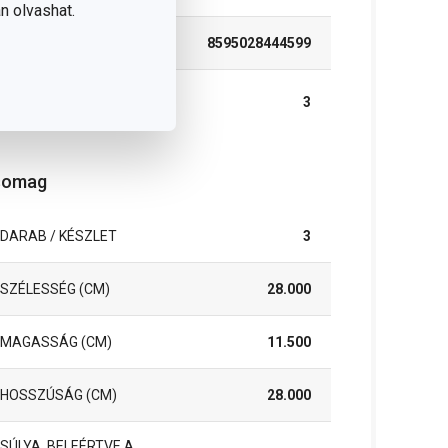
n olvashat.
EAN
8595028444599
A GARANCIÁLIS
3
IDŐSZAK (ÉVEKBEN)
somag
DARAB / KÉSZLET
3
SZÉLESSÉG (CM)
28.000
MAGASSÁG (CM)
11.500
HOSSZÚSÁG (CM)
28.000
SÚLYA, BELEÉRTVE A