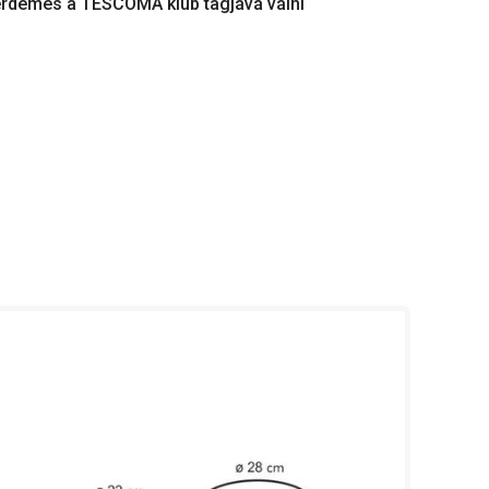
érdemes a TESCOMA klub tagjává válni