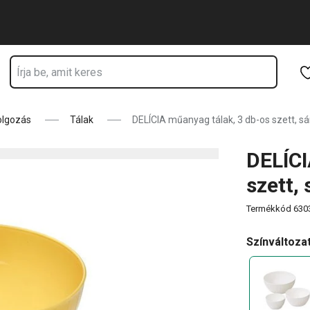
dik
Ugrás a fő tartalomhoz
Ugrás a navigációhoz
Ugrás a kereséshez
olgozás
Tálak
DELÍCIA műanyag tálak, 3 db-os szett, s
DELÍCI
szett,
Termékkód
630
Színváltoza