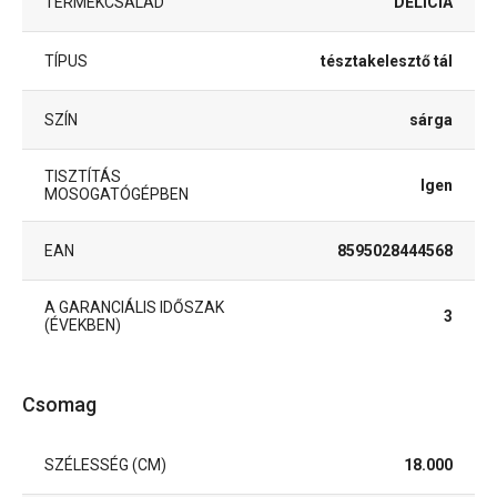
TERMÉKCSALÁD
DELÍCIA
TÍPUS
tésztakelesztő tál
SZÍN
sárga
TISZTÍTÁS
Igen
MOSOGATÓGÉPBEN
EAN
8595028444568
A GARANCIÁLIS IDŐSZAK
3
(ÉVEKBEN)
Csomag
SZÉLESSÉG (CM)
18.000