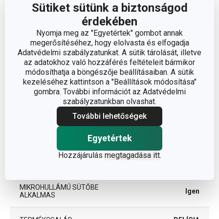
Sütiket sütünk a biztonságod
A TERMÉK MAGASSÁGA (CM)
9
érdekében
Nyomja meg az "Egyetértek" gombot annak
TÉRFOGAT (L)
1.5
megerősítéséhez, hogy elolvasta és elfogadja
Adatvédelmi szabályzatunkat. A sütik tárolását, illetve
az adatokhoz való hozzáférés feltételeit bármikor
ÁTMÉRŐ (CM)
18
módosíthatja a böngészője beállításaiban. A sütik
kezeléséhez kattintson a "Beállítások módosítása"
gombra. További információt az Adatvédelmi
Egyéb paraméterek
szabályzatunkban olvashat.
További lehetőségek
ANYAG
műanyag
Egyetértek
tészta előkészítése és
Hozzájárulás
megtagadása itt
.
BESOROLÁS
feldolgozása
MIKROHULLÁMÚ SÜTŐBE
Igen
ALKALMAS