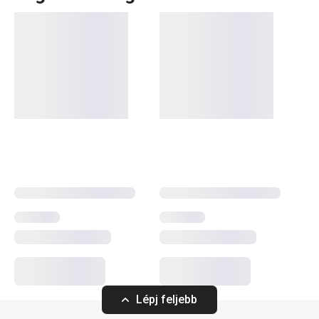
Konyhai eszközök, amelyek minden nap megkönnyítik a
munkád? A DELÍCIA termékcsaládban minden sütni
szerető számára tartogatunk valamit: különböző méretű
tepsik, mindenféle alakú, méretű és anyagú
sütőformák
.
Tortaformák
,
kuglófsütő
és
kenyérsütő formák
, valamint
számos praktikus
sütési kellék
. Profik számára
cukrászeszközök
széles választékát kínáljuk, míg a
kezdőknek olyan okos megoldásokat alkottunk,
amelyekkel a sütés gyerekjáték lesz. Fedezd fel DELÍCIA
termékcsalád a folyamatosan bővülő kínálatát, és válaszd
ki a számodra legmegfelelőbb segédeszközöket! Ne
felejts el kipróbálni néhány
új receptet a blogunkról
!
Sütés
Lépj feljebb