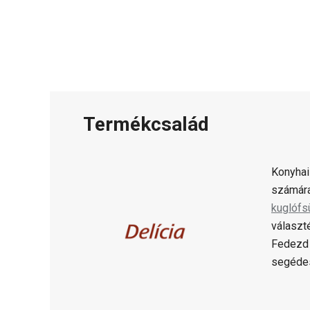
Termékcsalád
Konyhai
számára
kuglófs
választ
Fedezd 
segédes