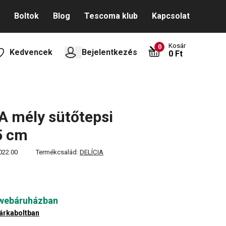
Boltok
Blog
Tescoma klub
Kapcsolat
Kosár
0
Kedvencek
Bejelentkezés
0 Ft
A mély sütőtepsi
5 cm
022.00
Termékcsalád:
DELÍCIA
 webáruházban
árkaboltban