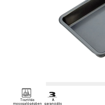
Tisztítás
A
mosogatógépben
garanciális