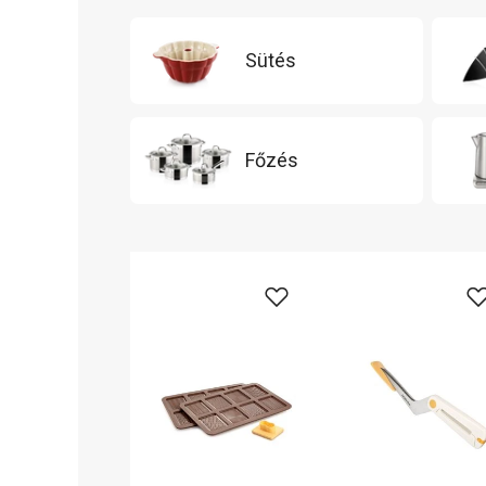
Sütés
Főzés