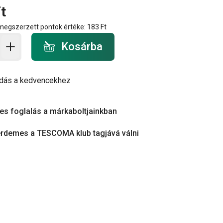
t
 megszerzett pontok értéke:
183 Ft
a - mennyiség
Kosárba
dás a kedvencekhez
es foglalás a márkaboltjainkban
érdemes a TESCOMA klub tagjává válni