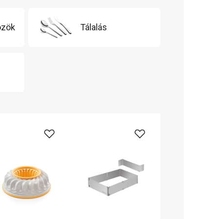
özök
Tálalás