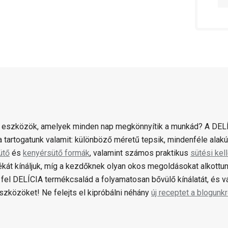
 eszközök, amelyek minden nap megkönnyítik a munkád? A DELÍ
 tartogatunk valamit: különböző méretű tepsik, mindenféle alak
ütő
és
kenyérsütő formák
, valamint számos praktikus
sütési kel
ékát kínáljuk, míg a kezdőknek olyan okos megoldásokat alkottun
fel DELÍCIA termékcsalád a folyamatosan bővülő kínálatát, és 
zközöket! Ne felejts el kipróbálni néhány
új receptet a blogunkr