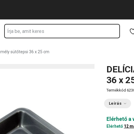
Ugrás a fő tartalomhoz
Ugrás a navigációhoz
Ugrás a kereséshez
 mély sütőtepsi 36 x 25 cm
DELÍCI
36 x 2
Termékkód
623
Leírás
Elérhető a
Elérhető
12 m