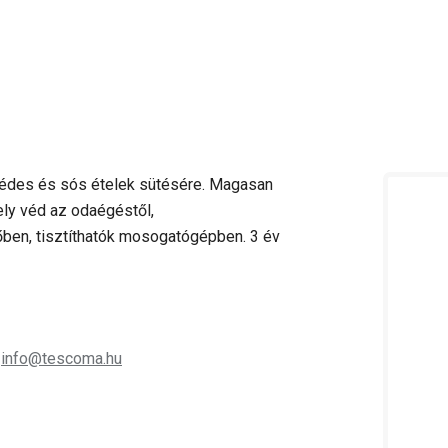
 édes és sós ételek sütésére. Magasan
ely véd az odaégéstől,
ben, tisztíthatók mosogatógépben. 3 év
;
info@tescoma.hu