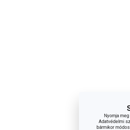
Nyomja meg a
Adatvédelmi sza
bármikor módosít