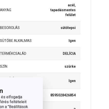
acél,
ANYAG
tapadásmentes
felület
BESOROLÁS
sütőtepsi
SÜTŐBE ALKALMAS
Igen
TERMÉKCSALÁD
DELÍCIA
SZÍN
szürke
TISZTÍTÁS
Igen
MOSOGATÓGÉPBEN
n
EAN
8595028426854
 és elfogadja
érés feltételeit
on a "Beállítások
A GARANCIÁLIS