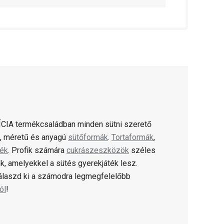
CIA termékcsaládban minden sütni szerető
ú, méretű és anyagú
sütőformák
.
Tortaformák
,
lék
. Profik számára
cukrászeszközök
széles
k, amelyekkel a sütés gyerekjáték lesz.
válaszd ki a számodra legmegfelelőbb
ól
!