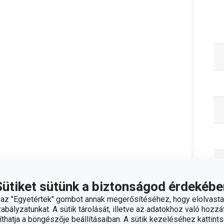
Sütiket sütünk a biztonságod érdekébe
z "Egyetértek" gombot annak megerősítéséhez, hogy elolvasta
bályzatunkat. A sütik tárolását, illetve az adatokhoz való hozzáf
hatja a böngészője beállításaiban. A sütik kezeléséhez kattints