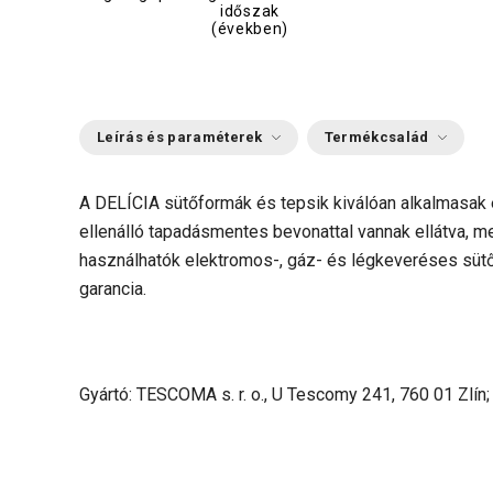
időszak
(években)
Leírás és paraméterek
Termékcsalád
A DELÍCIA sütőformák és tepsik kiválóan alkalmasak
ellenálló tapadásmentes bevonattal vannak ellátva, m
használhatók elektromos-, gáz- és légkeveréses sütő
garancia.
Gyártó: TESCOMA s. r. o., U Tescomy 241, 760 01 Zlín