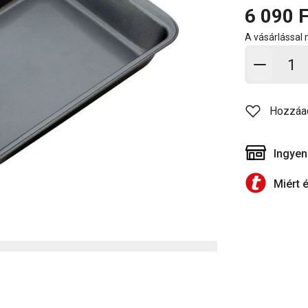
6 090 F
A vásárlással
Kosárb
Hozzáa
Ingyen
Miért 