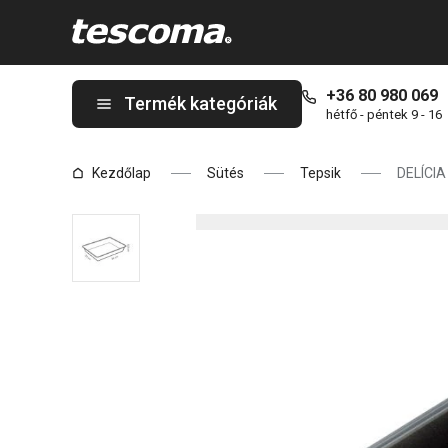
A DELÍCIA mély sütőtepsi 36 x 25 cm oldalon tartózkodik
+36 80 980 069
Termék kategóriák
hétfő - péntek 9 - 16
Kezdőlap
Sütés
Tepsik
DELÍCIA