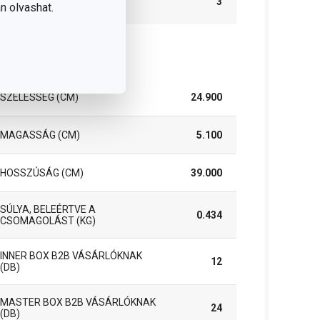
3
n olvashat.
IDŐSZAK (ÉVEKBEN)
somag
SZÉLESSÉG (CM)
24.900
MAGASSÁG (CM)
5.100
HOSSZÚSÁG (CM)
39.000
SÚLYA, BELEÉRTVE A
0.434
CSOMAGOLÁST (KG)
INNER BOX B2B VÁSÁRLÓKNAK
12
(DB)
MASTER BOX B2B VÁSÁRLÓKNAK
24
(DB)