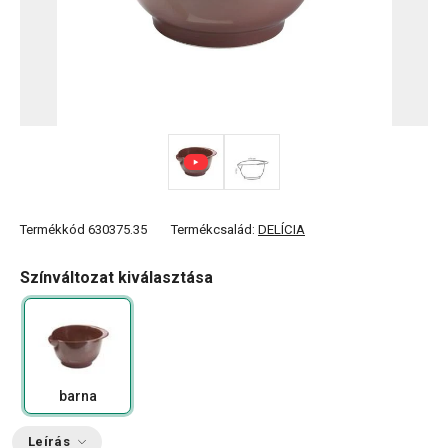
Termékkód
630375.35
Termékcsalád:
DELÍCIA
Színváltozat kiválasztása
barna
Leírás