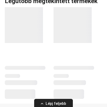
Legutóbb megtekintett termékek
Konyhai eszközök, amelyek minden nap megkönnyítik a
munkád? A DELÍCIA termékcsaládban minden sütni
szerető számára tartogatunk valamit: különböző méretű
tepsik, mindenféle alakú, méretű és anyagú
sütőformák
.
Tortaformák
,
kuglófsütő
és
kenyérsütő formák
, valamint
számos praktikus
sütési kellék
. Profik számára
cukrászeszközök
széles választékát kínáljuk, míg a
kezdőknek olyan okos megoldásokat alkottunk,
amelyekkel a sütés gyerekjáték lesz. Fedezd fel DELÍCIA
termékcsalád a folyamatosan bővülő kínálatát, és válaszd
ki a számodra legmegfelelőbb segédeszközöket! Ne
felejts el kipróbálni néhány
új receptet a blogunkról
!
Sütés
Lépj feljebb