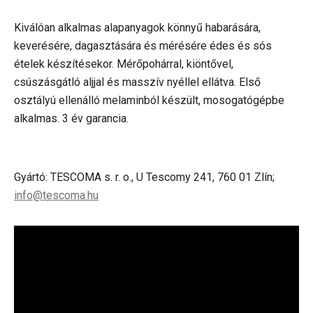
Kiválóan alkalmas alapanyagok könnyű habarására,
keverésére, dagasztására és mérésére édes és sós
ételek készítésekor. Mérőpohárral, kiöntővel,
csúszásgátló aljjal és masszív nyéllel ellátva. Első
osztályú ellenálló melaminból készült, mosogatógépbe
alkalmas. 3 év garancia.
Gyártó: TESCOMA s. r. o., U Tescomy 241, 760 01 Zlín;
info@tescoma.hu