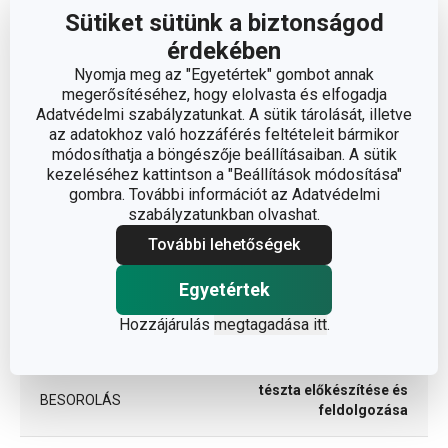
Sütiket sütünk a biztonságod
érdekében
Méretek
Nyomja meg az "Egyetértek" gombot annak
megerősítéséhez, hogy elolvasta és elfogadja
A TERMÉK MAGASSÁGA (CM)
10
Adatvédelmi szabályzatunkat. A sütik tárolását, illetve
az adatokhoz való hozzáférés feltételeit bármikor
módosíthatja a böngészője beállításaiban. A sütik
TÉRFOGAT (L)
1
kezeléséhez kattintson a "Beállítások módosítása"
gombra. További információt az Adatvédelmi
ÁTMÉRŐ (CM)
16
szabályzatunkban olvashat.
További lehetőségek
Egyéb paraméterek
Egyetértek
Hozzájárulás
megtagadása itt
.
ANYAG
melamin
tészta előkészítése és
BESOROLÁS
feldolgozása