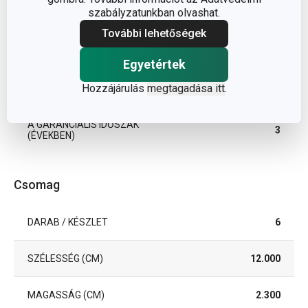
TÍPUS
kiszúró készlet
szabályzatunkban olvashat.
További lehetőségek
TISZTÍTÁS
Nem
MOSOGATÓGÉPBEN
Egyetértek
Hozzájárulás
megtagadása itt
.
EAN
8595028428742
A GARANCIÁLIS IDŐSZAK
3
(ÉVEKBEN)
Csomag
DARAB / KÉSZLET
6
SZÉLESSÉG (CM)
12.000
MAGASSÁG (CM)
2.300