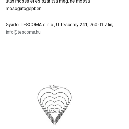
után mossa el és szárítsa meg, ne mossa
mosogatógépben.
Gyártó: TESCOMA s. r. o., U Tescomy 241, 760 01 Zlín;
info@tescoma.hu