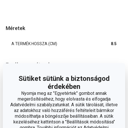
Méretek
A TERMÉK HOSSZA (CM)
8.5
Egyéb paraméterek
Sütiket sütünk a biztonságod
ANYAG
fém
érdekében
Nyomja meg az "Egyetértek" gombot annak
sütikiszúrók és
BESOROLÁS
megerősítéséhez, hogy elolvasta és elfogadja
derelye metélő
Adatvédelmi szabályzatunkat. A sütik tárolását, illetve
az adatokhoz való hozzáférés feltételeit bármikor
módosíthatja a böngészője beállításaiban. A sütik
TERMÉKCSALÁD
DELÍCIA
kezeléséhez kattintson a "Beállítások módosítása"
gombra. További információt az Adatvédelmi