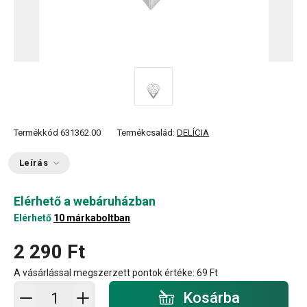
Termékkód
631362.00
Termékcsalád:
DELÍCIA
Leírás
Elérhető a webáruházban
Elérhető
10 márkaboltban
2 290 Ft
A vásárlással megszerzett pontok értéke:
69 Ft
Kosárba - mennyiség
Kosárba