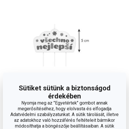
Sütiket sütünk a biztonságod
érdekében
Méretek
Nyomja meg az "Egyetértek" gombot annak
megerősítéséhez, hogy elolvasta és elfogadja
A TERMÉK HOSSZA (CM)
5
Adatvédelmi szabályzatunkat. A sütik tárolását, illetve
az adatokhoz való hozzáférés feltételeit bármikor
módosíthatja a böngészője beállításaiban. A sütik