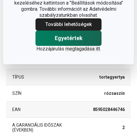
kezeléséhez kattintson a "Beállítások módosítása"
Egyéb paraméterek
gombra. További információt az Adatvédelmi
szabályzatunkban olvashat.
ANYAG
paraffin
További lehetőségek
Egyetértek
torta- és sütemény
BESOROLÁS
díszítés
Hozzájárulás
megtagadása itt
.
TERMÉKCSALÁD
DELÍCIA KIDS
TÍPUS
tortagyertya
SZÍN
rózsaszín
EAN
8595028446746
A GARANCIÁLIS IDŐSZAK
2
(ÉVEKBEN)