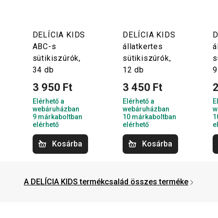
DELÍCIA KIDS
DELÍCIA KIDS
D
ABC-s
állatkertes
á
sütikiszúrók,
sütikiszúrók,
s
34 db
12 db
9
3 950 Ft
3 450 Ft
2
Elérhető a
Elérhető a
E
webáruházban
webáruházban
w
9 márkaboltban
10 márkaboltban
1
elérhető
elérhető
e
Kosárba
Kosárba
A DELÍCIA KIDS termékcsalád összes terméke