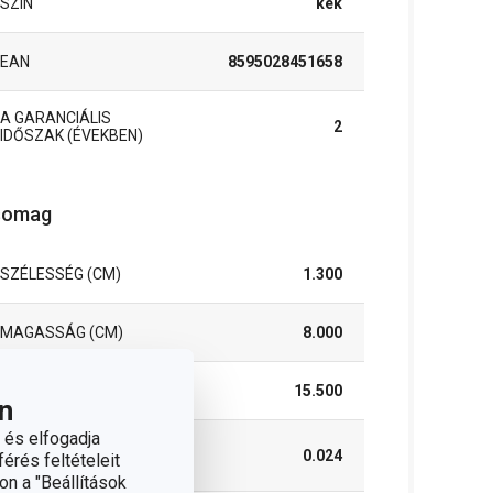
SZÍN
kék
EAN
8595028451658
A GARANCIÁLIS
2
IDŐSZAK (ÉVEKBEN)
somag
SZÉLESSÉG (CM)
1.300
MAGASSÁG (CM)
8.000
HOSSZÚSÁG (CM)
15.500
n
 és elfogadja
SÚLYA, BELEÉRTVE A
0.024
érés feltételeit
CSOMAGOLÁST (KG)
on a "Beállítások