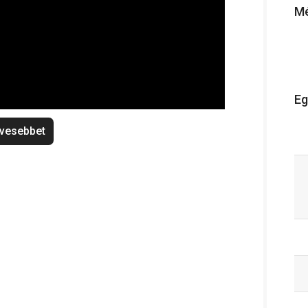
Mé
Eg
vesebbet