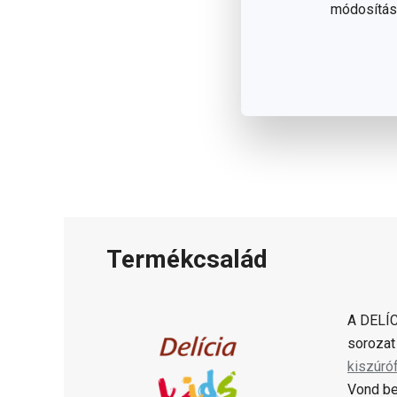
módosítása
Termékcsalád
A DELÍC
sorozat
kiszúró
Vond be