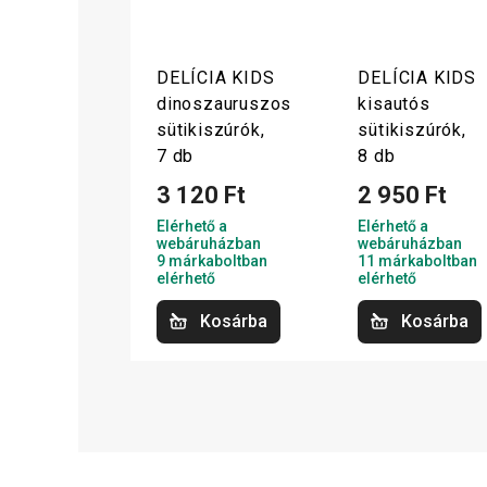
DELÍCIA KIDS
DELÍCIA KIDS
dinoszauruszos
kisautós
sütikiszúrók,
sütikiszúrók,
7 db
8 db
3 120 Ft
2 950 Ft
Elérhető a
Elérhető a
webáruházban
webáruházban
9 márkaboltban
11 márkaboltban
elérhető
elérhető
Kosárba
Kosárba