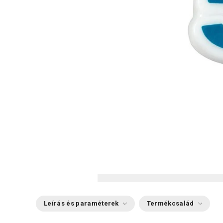
Leírás és paraméterek
Termékcsalád