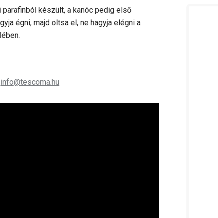
 parafinból készült, a kanóc pedig első
ja égni, majd oltsa el, ne hagyja elégni a
elében.
;
info@tescoma.hu