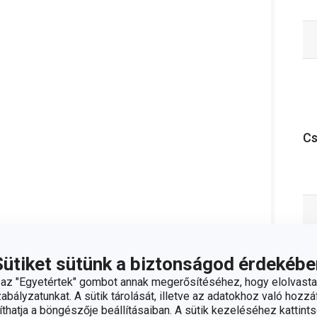
C
Sütiket sütünk a biztonságod érdekébe
z "Egyetértek" gombot annak megerősítéséhez, hogy elolvasta
bályzatunkat. A sütik tárolását, illetve az adatokhoz való hozzáf
hatja a böngészője beállításaiban. A sütik kezeléséhez kattints