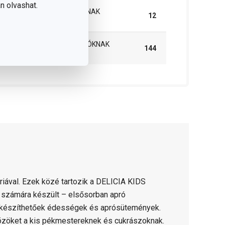
n olvashat.
INNER BOX B2B VÁSÁRLÓKNAK
12
(DB)
MASTER BOX B2B VÁSÁRLÓKNAK
144
(DB)
iával. Ezek közé tartozik a DELICIA KIDS
ek számára készült – elsősorban apró
 készíthetőek édességek és aprósütemények.
özöket a kis pékmestereknek és cukrászoknak.