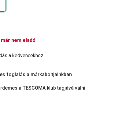
 már nem eladó
dás a kedvencekhez
es foglalás a márkaboltjainkban
érdemes a TESCOMA klub tagjává válni