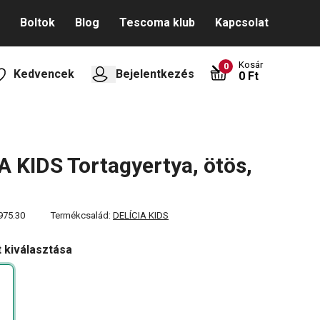
Boltok
Blog
Tescoma klub
Kapcsolat
Kosár
0
Kedvencek
Bejelentkezés
0 Ft
A KIDS Tortagyertya, ötös,
975.30
Termékcsalád:
DELÍCIA KIDS
t kiválasztása