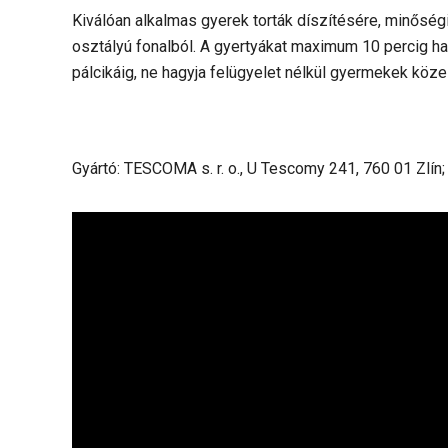
Kiválóan alkalmas gyerek torták díszítésére, minőségi
osztályú fonalból. A gyertyákat maximum 10 percig hagy
pálcikáig, ne hagyja felügyelet nélkül gyermekek köz
Gyártó: TESCOMA s. r. o., U Tescomy 241, 760 01 Zlín