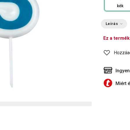
kék
Leírás
Ez a termék
Hozzáa
Ingyen
Miért 