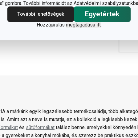
" gombra. További információt az Adatvédelmi szabályzatunkba
Egyetértek
További lehetőségek
Hozzájárulás
megtagadása itt
.
IA a márkánk egyik legszélesebb termékcsaládja, több alkategór
 is. Amint azt a neve is mutatja, ez a kollekció a legkisebb kez
formákat
és
sütőformákat
találsz benne, amelyekkel könnyedén
 a gyerekeket a konyhai mókába, és szerezz be praktikus eszk