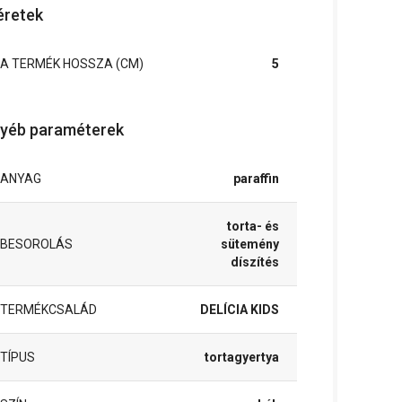
retek
A TERMÉK HOSSZA (CM)
5
yéb paraméterek
ANYAG
paraffin
torta- és
BESOROLÁS
sütemény
díszítés
TERMÉKCSALÁD
DELÍCIA KIDS
TÍPUS
tortagyertya