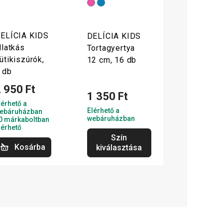
ELÍCIA KIDS
DELÍCIA KIDS
llatkás
Tortagyertya
ütikiszúrók,
12 cm, 16 db
 db
 950 Ft
1 350 Ft
lérhető a
Elérhető a
ebáruházban
webáruházban
0 márkaboltban
lérhető
Szín
Kosárba
kiválasztása