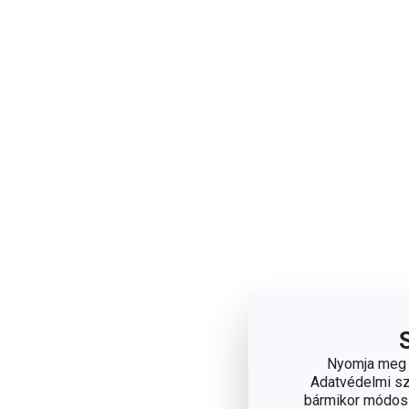
Nyomja meg a
Adatvédelmi sza
bármikor módosít