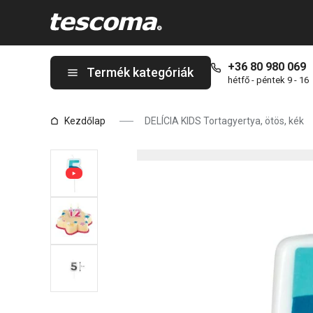
A DELÍCIA KIDS Tortagyertya, ötös, kék oldalon tartózkodik
+36 80 980 069
Termék kategóriák
hétfő - péntek 9 - 16
Kezdőlap
DELÍCIA KIDS Tortagyertya, ötös, kék