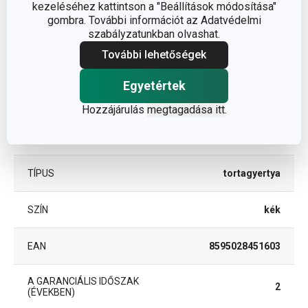
kezeléséhez kattintson a "Beállítások módosítása"
Egyéb paraméterek
gombra. További információt az Adatvédelmi
szabályzatunkban olvashat.
ANYAG
paraffin
További lehetőségek
Egyetértek
torta- és sütemény
BESOROLÁS
díszítés
Hozzájárulás
megtagadása itt
.
TERMÉKCSALÁD
DELÍCIA KIDS
TÍPUS
tortagyertya
SZÍN
kék
EAN
8595028451603
A GARANCIÁLIS IDŐSZAK
2
(ÉVEKBEN)