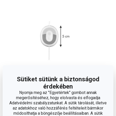
Sütiket sütünk a biztonságod
érdekében
Méretek
Nyomja meg az "Egyetértek" gombot annak
megerősítéséhez, hogy elolvasta és elfogadja
A TERMÉK HOSSZA (CM)
5
Adatvédelmi szabályzatunkat. A sütik tárolását, illetve
az adatokhoz való hozzáférés feltételeit bármikor
módosíthatja a böngészője beállításaiban. A sütik