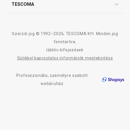
Affiliate program
TESCOMA
Reklamáció és termékvisszaküldés
3 120 Ft
3 950 Ft
Karrier
TESCOMA garancia és szerviz
Rólunk
Elérhető a webáruházban
Elérhető a webáruh
9 márkaboltban elérhető
9 márkaboltban elér
Design
Szerzői jog © 1992–2026, TESCOMA Kft. Minden jog
Kosárba
Kosárba
Minőség
fenntartva.
lábléc-kifejezések
Blog
Sütikkel kapcsolatos információk megtekintése
Kapcsolat
A DELÍCIA KIDS termékcsalád összes terméke
Professzionális, személyre szabott
Adatkezelési Tájékoztató
webáruház
Akadálymentességi nyilatkozat